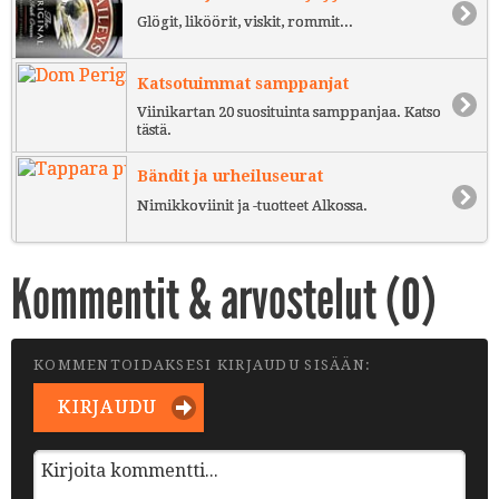
Glögit, liköörit, viskit, rommit...
Katsotuimmat samppanjat
Viinikartan 20 suosituinta samppanjaa. Katso
tästä.
Bändit ja urheiluseurat
Nimikkoviinit ja -tuotteet Alkossa.
Kommentit & arvostelut (
0
)
KOMMENTOIDAKSESI KIRJAUDU SISÄÄN:
KIRJAUDU