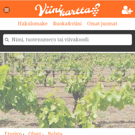
>
Hakulomake
Ruoka&viini
Omat juomat
Etusivu
›
Oluet ›
Belgia