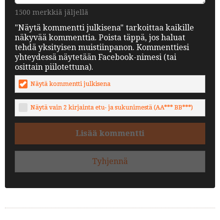
1500 merkkiä jäljellä
"Näytä kommentti julkisena" tarkoittaa kaikille
näkyvää kommenttia. Poista täppä, jos haluat
tehdä yksityisen muistiinpanon. Kommenttiesi
yhteydessä näytetään Facebook-nimesi (tai
osittain piilotettuna).
Näytä kommentti julkisena
Näytä vain 2 kirjainta etu- ja sukunimestä (AA*** BB***)
Lisää kommentti
Tyhjennä