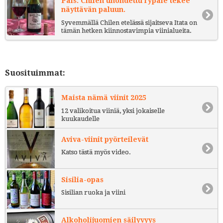
País: Chilen unohdettu rypäle tekee
näyttävän paluun.
Syvemmällä Chilen etelässä sijaitseva Itata on
tämän hetken kiinnostavimpia viinialueita.
Suosituimmat:
Maista nämä viinit 2025
12 valikoitua viiniä, yksi jokaiselle
kuukaudelle
Aviva-viinit pyörteilevät
Katso tästä myös video.
Sisilia-opas
Sisilian ruoka ja viini
Alkoholijuomien säilyvyys