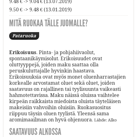
9.48 € -> 9.04 € (13.07.2019)
9.50 € -> 9.48 € (13.01.2019)
MITÄ RUOKAA TÄLLE JUOMALLE?
Pataruoka
Erikoisuus
. Pinta- ja pohjahiivaolut,
spontaanikäymisolut. Erikoisuudet ovat
oluttyyppejä, joiden maku saattaa olla
peruskuluttajalle hyvinkin haastava.
Erikoisuuksia ovat myös monet oluenharrastajien
korkealle arvostamat oluet sekä oluet, joiden
saatavuus on rajallinen tai tyylisuunta vaikeasti
hahmotettavissa. Maku näissä oluissa vaihtelee
kirpeän raikkaista miedoista oluista täyteläisen
makeisiin vahvoihin oluisiin. Ruokasuositus
riippuu täysin oluen tyylistä. Yleensä sama
aromimaailman on hyvä ohjenuora.
Lähde: Alko
SAATAVUUS ALKOSSA