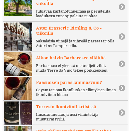
viikoilla
Juhlavaa kartanotunnelmaa ja perinteistä,
laadukasta eurooppalaista ruokaa.
Astor Brasserie Riesling & Co -
viikoilla
Saksalaisia viinejä ja vihreää parsaa tarjolla
Astorissa Tampereella.
Alkon halvin Barbaresco yllättää
Barbaresco ei yleensä ole budjettiviini,
mutta Terre da Vino tekee poikkeuksen.
Pääsiäisen paras lammasviini?
Coyam tarjoaa ikoniluokan elämyksen ilman
ikoniviinin hintaa
Torresin ikoniviinit kriisissä
Ilmastonmuutos ja uusi viinintekijä
muuttavat tyyliä