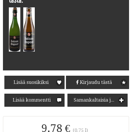
Lisää suosikiksi
Kirjaudu tästä
Lisää kommentti
Samankaltaisia juomia
9.78 €
(0.75 l)