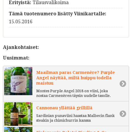
Erityistä:
Tilausvalikoima
Tämä tuotenumero lisätty Viinikartalle:
15.05.2016
Ajankohtaiset:
Uusimmat:
Maailman paras Carmenère? Purple
Angel näyttää, miltä huippu todella
maistuu
Montes Purple Angel 2018 on viini, joka
nostaa Carmenèren täysin uudelle tasolle.
Cannonau yllättää grillillä
Sardinian punaviini haastaa Malbecin flank
steakin ja chimichurrin kanssa