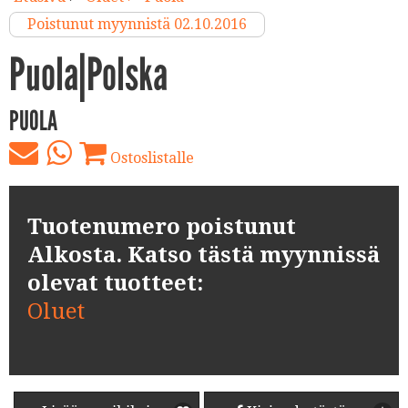
Poistunut myynnistä 02.10.2016
Puola|Polska
PUOLA
Ostoslistalle
Tuotenumero poistunut
Alkosta. Katso tästä myynnissä
olevat tuotteet:
Oluet