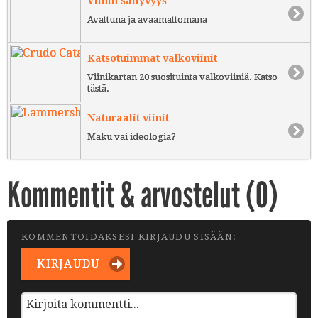
Viinin säilyvyys
Avattuna ja avaamattomana
Katsotuimmat valkoviinit
Viinikartan 20 suosituinta valkoviiniä. Katso
tästä.
Naturaalit viinit
Maku vai ideologia?
Kommentit & arvostelut (
0
)
KOMMENTOIDAKSESI KIRJAUDU SISÄÄN:
KIRJAUDU