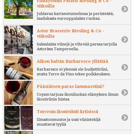
Finlaysonin Palatsi Riesling & Co -
viikoilla
Juhlavaa kartanotunnelmaa ja perinteistä,
laadukasta eurooppalaista ruokaa.
Astor Brasserie Riesling & Co -
viikoilla
Saksalaisia viinejä ja vihreää parsaa tarjolla
Astorissa Tampereella.
Alkon halvin Barbaresco yllättää
Barbaresco ei yleensä ole budjettiviini,
mutta Terre da Vino tekee poikkeuksen.
Pääsiäisen paras lammasviini?
Coyam tarjoaa ikoniluokan elämyksen ilman
ikoniviinin hintaa
Torresin ikoniviinit kriisissä
Ilmastonmuutos ja uusi viinintekijä
muuttavat tyyliä