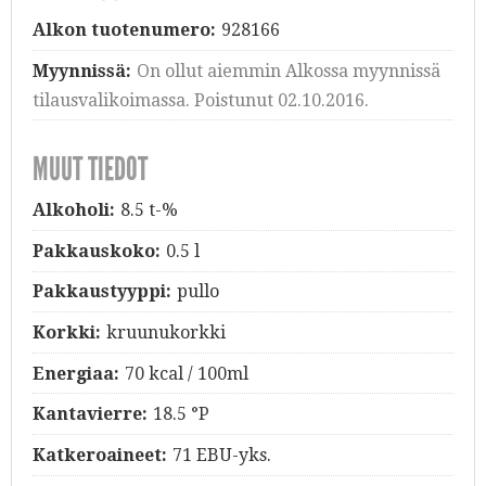
Alkon tuotenumero:
928166
Myynnissä:
On ollut aiemmin Alkossa myynnissä
tilausvalikoimassa. Poistunut 02.10.2016.
MUUT TIEDOT
Alkoholi:
8.5 t-%
Pakkauskoko:
0.5 l
Pakkaustyyppi:
pullo
Korkki:
kruunukorkki
Energiaa:
70 kcal / 100ml
Kantavierre:
18.5 °P
Katkeroaineet:
71 EBU-yks.