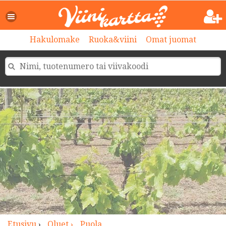
>
Hakulomake
Ruoka&viini
Omat juomat
Etusivu
›
Oluet ›
Puola