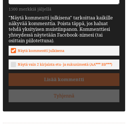
1500 merkkiä jäljellä
"Näytä kommentti julkisena" tarkoittaa kaikille
näkyvää kommenttia. Poista täppä, jos haluat
tehdä yksityisen muistiinpanon. Kommenttiesi
yhteydessä näytetään Facebook-nimesi (tai
osittain piilotettuna).
Näytä kommentti julkisena
Näytä vain 2 kirjainta etu- ja sukunimestä (AA*** BB***)
Lisää kommentti
Tyhjennä