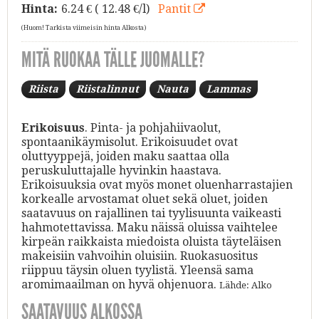
Hinta:
6.24
€ ( 12.48 €/l)
Pantit
(Huom! Tarkista viimeisin hinta Alkosta)
MITÄ RUOKAA TÄLLE JUOMALLE?
Riista
Riistalinnut
Nauta
Lammas
Erikoisuus
. Pinta- ja pohjahiivaolut,
spontaanikäymisolut. Erikoisuudet ovat
oluttyyppejä, joiden maku saattaa olla
peruskuluttajalle hyvinkin haastava.
Erikoisuuksia ovat myös monet oluenharrastajien
korkealle arvostamat oluet sekä oluet, joiden
saatavuus on rajallinen tai tyylisuunta vaikeasti
hahmotettavissa. Maku näissä oluissa vaihtelee
kirpeän raikkaista miedoista oluista täyteläisen
makeisiin vahvoihin oluisiin. Ruokasuositus
riippuu täysin oluen tyylistä. Yleensä sama
aromimaailman on hyvä ohjenuora.
Lähde: Alko
SAATAVUUS ALKOSSA