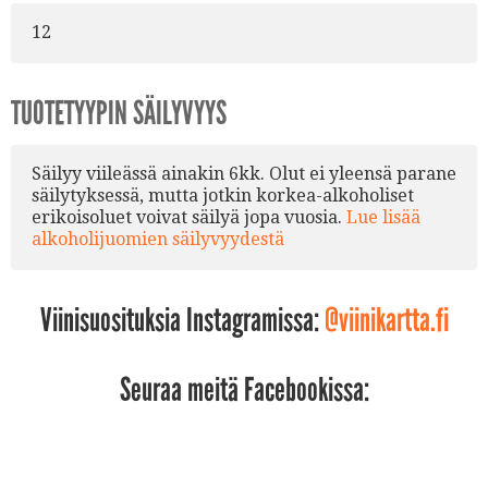
12
TUOTETYYPIN SÄILYVYYS
Säilyy viileässä ainakin 6kk. Olut ei yleensä parane
säilytyksessä, mutta jotkin korkea-alkoholiset
erikoisoluet voivat säilyä jopa vuosia.
Lue lisää
alkoholijuomien säilyvyydestä
Viinisuosituksia Instagramissa:
@viinikartta.fi
Seuraa meitä Facebookissa: