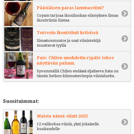
Pääsiäisen paras lammasviini?
Coyam tarjoaa ikoniluokan elämyksen ilman
ikoniviinin hintaa
Torresin ikoniviinit kriisissä
Ilmastonmuutos ja uusi viinintekijä
muuttavat tyyliä
País: Chilen unohdettu rypäle tekee
näyttävän paluun.
Syvemmällä Chilen etelässä sijaitseva Itata on
tämän hetken kiinnostavimpia viinialueita.
Suosituimmat:
Maista nämä viinit 2025
12 valikoitua viiniä, yksi jokaiselle
kuukaudelle