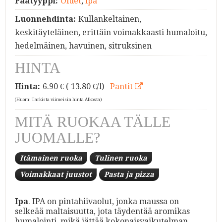
Päätyyppi:
Oluet
,
ipa
Luonnehdinta:
Kullankeltainen,
keskitäyteläinen, erittäin voimakkaasti humaloitu,
hedelmäinen, havuinen, sitruksinen
HINTA
Hinta:
6.90
€ ( 13.80 €/l)
Pantit
(Huom! Tarkista viimeisin hinta Alkosta)
MITÄ RUOKAA TÄLLE
JUOMALLE?
Itämainen ruoka
Tulinen ruoka
Voimakkaat juustot
Pasta ja pizza
Ipa
. IPA on pintahiivaolut, jonka maussa on
selkeää maltaisuutta, jota täydentää aromikas
humalointi, mikä jättää kokonaisvaikutelman