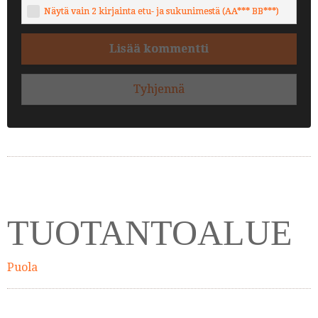
Näytä vain 2 kirjainta etu- ja sukunimestä (AA*** BB***)
Lisää kommentti
Tyhjennä
TUOTANTOALUE
Puola