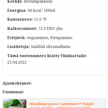
Korkki:
metallipakkaus
Energiaa:
60 kcal / 100ml
Kantavierre:
15.6 °P
Katkeroaineet:
72.0 EBU-yks.
Erityistä:
vegaaninen, Pienpanimo
Lisätietoja:
Sisältää ohramallasta
Tämä tuotenumero lisätty Viinikartalle:
21.04.2022
Ajankohtaiset:
Uusimmat:
Maailman paras Carmenère? Purple