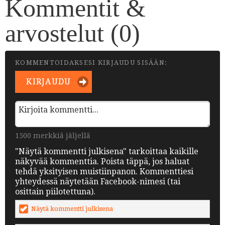
Kommentit &
arvostelut (
0
)
KOMMENTOIDAKSESI KIRJAUDU SISÄÄN:
KIRJAUDU
1500 merkkiä jäljellä
"Näytä kommentti julkisena" tarkoittaa kaikille
näkyvää kommenttia. Poista täppä, jos haluat
tehdä yksityisen muistiinpanon. Kommenttiesi
yhteydessä näytetään Facebook-nimesi (tai
osittain piilotettuna).
Näytä kommentti julkisena