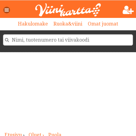
>
Hakulomake
Ruoka&viini
Omat juomat
Etusivu
›
Oluet ›
Puola