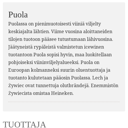
Puola
Puolassa on pienimuotoisesti viiniä viljelty
keskiajalta lähtien. Viime vuosina aloittaneiden
tilojen tuotoon pääsee tutustumaan lähivuosina.
Jäätyneistä rypäleistä valmistetun icewinen
tuotantoon Puola sopisi hyvin, maa luokitellaan
pohjoiseksi viininviljelyalueeksi. Puola on
Euroopan kolmanneksi suurin oluentuottaja ja
tuotanto kulutetaan pääosin Puolassa. Lech ja
Żywiec ovat tunnettuja olutbrändejä. Enemmistön
Żywiecista omistaa Heineken.
TUOTTAJA