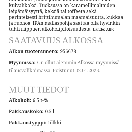
kuivahkoksi. Tuoksussa on karamellimaltaiden
leipämäisyyttä, keksiä tai toffeeta sekä
perinteisesti brittihumalan maamaisuutta, kukkaa
ja ruohoa. IPAn mallaspohja saattaa olla hyvinkin
tuhti riippuen alkoholipitoisuudesta.
Lähde: Alko
SAATAVUUS ALKOSSA
Alkon tuotenumero:
956678
Myynnissä:
On ollut aiemmin Alkossa myynnissä
tilausvalikoimassa. Poistunut 02.01.2023.
MUUT TIEDOT
Alkoholi:
6.5 t-%
Pakkauskoko:
0.5 l
Pakkaustyyppi:
tölkki