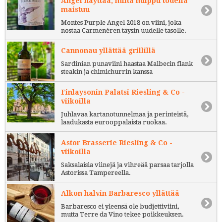
Angel näyttää, miltä huippu todella
maistuu
Montes Purple Angel 2018 on viini, joka
nostaa Carmenèren täysin uudelle tasolle.
Cannonau yllättää grillillä
Sardinian punaviini haastaa Malbecin flank
steakin ja chimichurrin kanssa
Finlaysonin Palatsi Riesling & Co -
viikoilla
Juhlavaa kartanotunnelmaa ja perinteistä,
laadukasta eurooppalaista ruokaa.
Astor Brasserie Riesling & Co -
viikoilla
Saksalaisia viinejä ja vihreää parsaa tarjolla
Astorissa Tampereella.
Alkon halvin Barbaresco yllättää
Barbaresco ei yleensä ole budjettiviini,
mutta Terre da Vino tekee poikkeuksen.