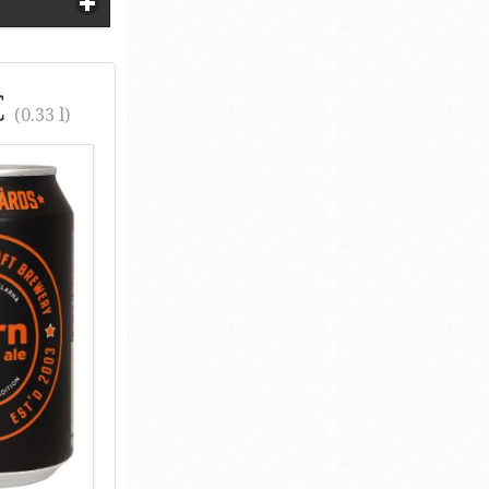
€
(0.33 l)