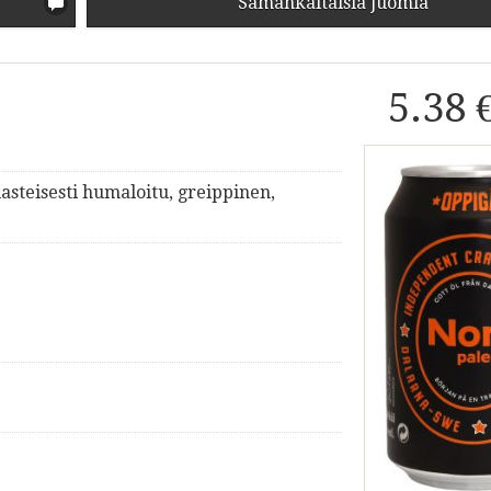
Samankaltaisia juomia
5.38 
iasteisesti humaloitu, greippinen,