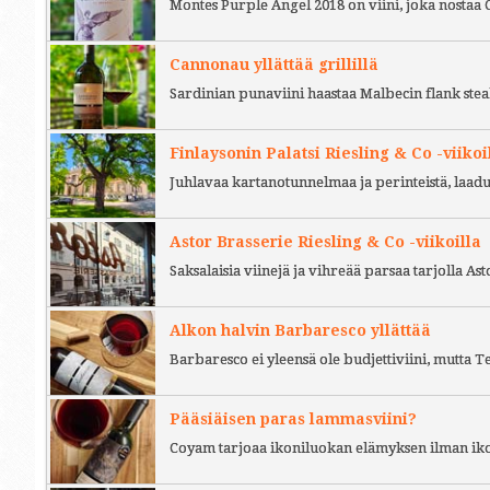
Montes Purple Angel 2018 on viini, joka nostaa 
Cannonau yllättää grillillä
Sardinian punaviini haastaa Malbecin flank stea
Finlaysonin Palatsi Riesling & Co -viikoi
Juhlavaa kartanotunnelmaa ja perinteistä, laad
Astor Brasserie Riesling & Co -viikoilla
Saksalaisia viinejä ja vihreää parsaa tarjolla As
Alkon halvin Barbaresco yllättää
Barbaresco ei yleensä ole budjettiviini, mutta 
Pääsiäisen paras lammasviini?
Coyam tarjoaa ikoniluokan elämyksen ilman iko