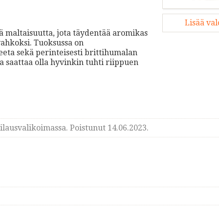
Lisää va
ää maltaisuutta, jota täydentää aromikas
vahkoksi. Tuoksussa on
eeta sekä perinteisesti brittihumalan
saattaa olla hyvinkin tuhti riippuen
lausvalikoimassa. Poistunut 14.06.2023.