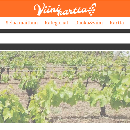
Selaa maittain
Kategoriat
Ruoka&viini
Kartta