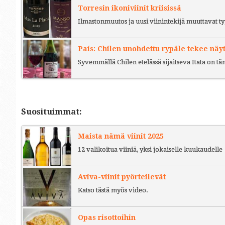
Torresin ikoniviinit kriisissä
Ilmastonmuutos ja uusi viinintekijä muuttavat ty
País: Chilen unohdettu rypäle tekee näy
Syvemmällä Chilen etelässä sijaitseva Itata on t
Suosituimmat:
Maista nämä viinit 2025
12 valikoitua viiniä, yksi jokaiselle kuukaudelle
Aviva-viinit pyörteilevät
Katso tästä myös video.
Opas risottoihin