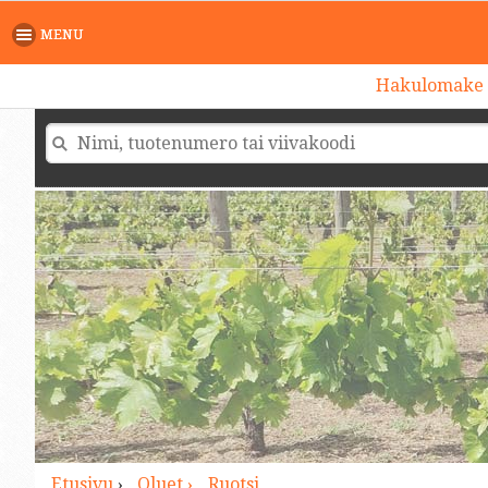
>
MENU
Hakulomake
Etusivu
›
Oluet ›
Ruotsi