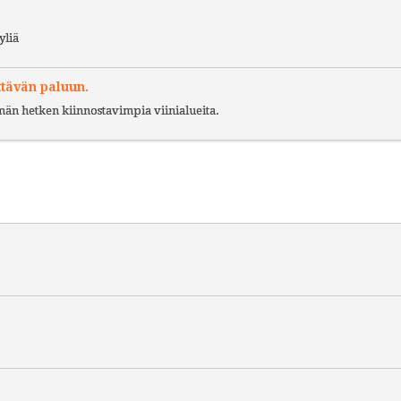
yliä
ttävän paluun.
ämän hetken kiinnostavimpia viinialueita.