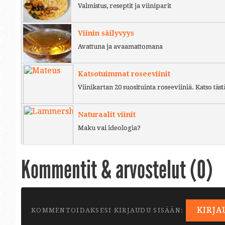
Valmistus, reseptit ja viiniparit
Viinin säilyvyys
Avattuna ja avaamattomana
Katsotuimmat roseeviinit
Viinikartan 20 suosituinta roseeviiniä. Katso täst
Naturaalit viinit
Maku vai ideologia?
Kommentit & arvostelut (
0
)
KIRJA
KOMMENTOIDAKSESI KIRJAUDU SISÄÄN: