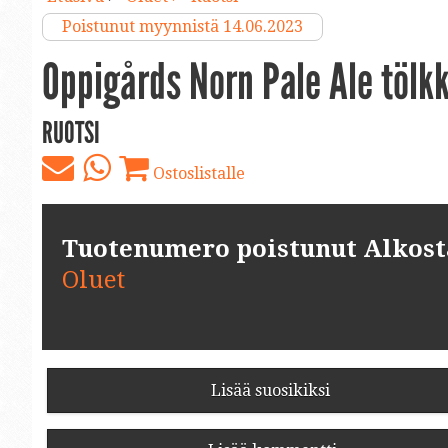
Poistunut myynnistä 14.06.2023
Oppigårds Norn Pale Ale tölkk
RUOTSI
Ostoslistalle
Tuotenumero poistunut Alkosta.
Oluet
Lisää suosikiksi