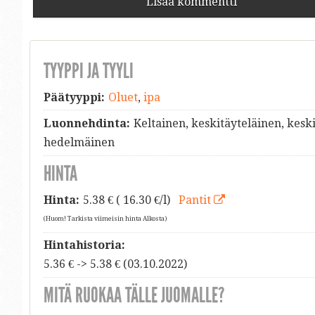
Lisää kommentti
TYYPPI JA TYYLI
Päätyyppi:
Oluet
,
ipa
Luonnehdinta:
Keltainen, keskitäyteläinen, kesk
hedelmäinen
HINTA
Hinta:
5.38
€ ( 16.30 €/l)
Pantit
(Huom! Tarkista viimeisin hinta Alkosta)
Hintahistoria:
5.36 € -> 5.38 € (03.10.2022)
MITÄ RUOKAA TÄLLE JUOMALLE?