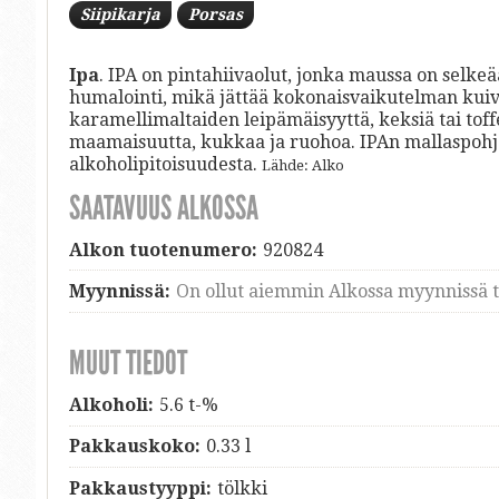
Siipikarja
Porsas
Ipa
. IPA on pintahiivaolut, jonka maussa on selke
humalointi, mikä jättää kokonaisvaikutelman kui
karamellimaltaiden leipämäisyyttä, keksiä tai toff
maamaisuutta, kukkaa ja ruohoa. IPAn mallaspohja 
alkoholipitoisuudesta.
Lähde: Alko
SAATAVUUS ALKOSSA
Alkon tuotenumero:
920824
Myynnissä:
On ollut aiemmin Alkossa myynnissä ti
MUUT TIEDOT
Alkoholi:
5.6 t-%
Pakkauskoko:
0.33 l
Pakkaustyyppi:
tölkki