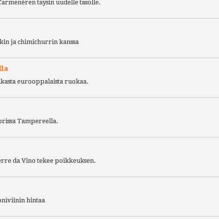
Carmenèren täysin uudelle tasolle.
kin ja chimichurrin kanssa
lla
ukasta eurooppalaista ruokaa.
torissa Tampereella.
Terre da Vino tekee poikkeuksen.
niviinin hintaa