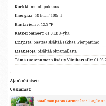
Korkki:
metallipakkaus
Energiaa:
50 kcal / 100ml
Kantavierre:
12.9 °P
Katkeroaineet:
41.0 EBU-yks.
Erityistä:
Saattaa sisältää sakkaa. Pienpanimo
Lisätietoja:
Sisältää ohramallasta
Tämä tuotenumero lisätty Viinikartalle:
01.03.
Ajankohtaiset:
Uusimmat:
Maailman paras Carmenère? Purple Ange