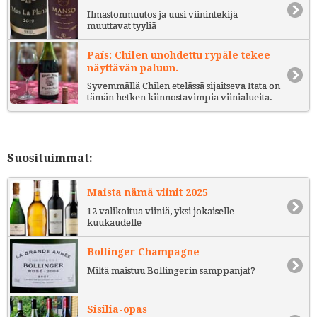
Ilmastonmuutos ja uusi viinintekijä
muuttavat tyyliä
País: Chilen unohdettu rypäle tekee
näyttävän paluun.
Syvemmällä Chilen etelässä sijaitseva Itata on
tämän hetken kiinnostavimpia viinialueita.
Suosituimmat:
Maista nämä viinit 2025
12 valikoitua viiniä, yksi jokaiselle
kuukaudelle
Bollinger Champagne
Miltä maistuu Bollingerin samppanjat?
Sisilia-opas