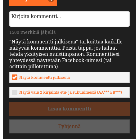
1500 merkkiä jäljellä
"Näytä kommentti julkisena" tarkoittaa kaikille
näkyvää kommenttia. Poista täppä, jos haluat
tehdä yksityisen muistiinpanon. Kommenttiesi
yhteydessä näytetään Facebook-nimesi (tai
osittain piilotettuna).
Näytä kommentti julkisena
Näytä vain 2 kirjainta etu- ja sukunimestä (AA*** BB***)
Lisää kommentti
Tyhjennä