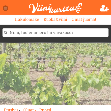
>
Hakulomake
Ruoka&viini
Omat juomat
Etusivu
›
Oluet ›
Ruotsi