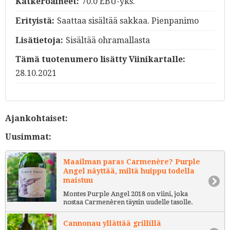
Katkeroaineet:
70.0 EBU-yks.
Erityistä:
Saattaa sisältää sakkaa. Pienpanimo
Lisätietoja:
Sisältää ohramallasta
Tämä tuotenumero lisätty Viinikartalle:
28.10.2021
Ajankohtaiset:
Uusimmat:
Maailman paras Carmenère? Purple
Angel näyttää, miltä huippu todella
maistuu
Montes Purple Angel 2018 on viini, joka
nostaa Carmenèren täysin uudelle tasolle.
Cannonau yllättää grillillä