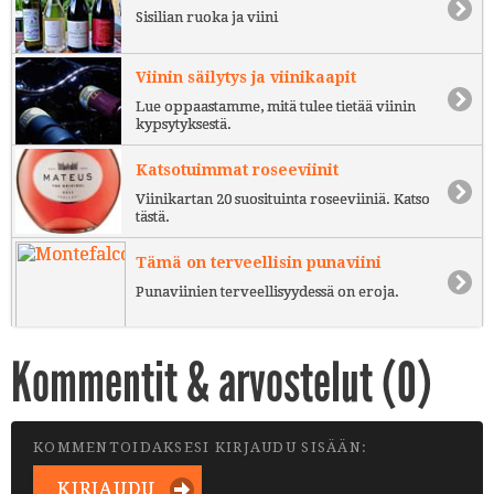
Sisilian ruoka ja viini
Viinin säilytys ja viinikaapit
Lue oppaastamme, mitä tulee tietää viinin
kypsytyksestä.
Katsotuimmat roseeviinit
Viinikartan 20 suosituinta roseeviiniä. Katso
tästä.
Tämä on terveellisin punaviini
Punaviinien terveellisyydessä on eroja.
Kommentit & arvostelut (
0
)
KOMMENTOIDAKSESI KIRJAUDU SISÄÄN:
KIRJAUDU