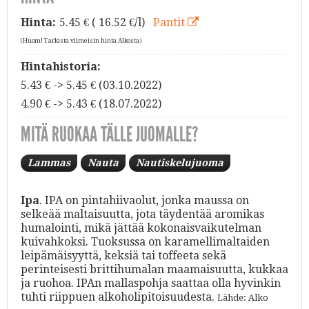
Hinta:
5.45
€ ( 16.52 €/l)
Pantit
(Huom! Tarkista viimeisin hinta Alkosta)
Hintahistoria:
5.43 € -> 5.45 € (03.10.2022)
4.90 € -> 5.43 € (18.07.2022)
MITÄ RUOKAA TÄLLE JUOMALLE?
Lammas
Nauta
Nautiskelujuoma
Ipa
. IPA on pintahiivaolut, jonka maussa on
selkeää maltaisuutta, jota täydentää aromikas
humalointi, mikä jättää kokonaisvaikutelman
kuivahkoksi. Tuoksussa on karamellimaltaiden
leipämäisyyttä, keksiä tai toffeeta sekä
perinteisesti brittihumalan maamaisuutta, kukkaa
ja ruohoa. IPAn mallaspohja saattaa olla hyvinkin
tuhti riippuen alkoholipitoisuudesta.
Lähde: Alko