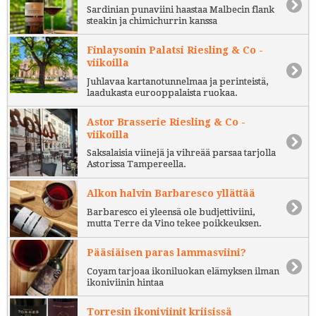
Sardinian punaviini haastaa Malbecin flank
steakin ja chimichurrin kanssa
Finlaysonin Palatsi Riesling & Co -
viikoilla
Juhlavaa kartanotunnelmaa ja perinteistä,
laadukasta eurooppalaista ruokaa.
Astor Brasserie Riesling & Co -
viikoilla
Saksalaisia viinejä ja vihreää parsaa tarjolla
Astorissa Tampereella.
Alkon halvin Barbaresco yllättää
Barbaresco ei yleensä ole budjettiviini,
mutta Terre da Vino tekee poikkeuksen.
Pääsiäisen paras lammasviini?
Coyam tarjoaa ikoniluokan elämyksen ilman
ikoniviinin hintaa
Torresin ikoniviinit kriisissä