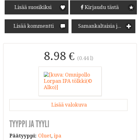
Lisää suosikiksi
Kirjaudu tästä
Lisää kommentti
Samankaltaisia juomia
8.98 €
(0.44 l)
Lisää valokuva
TYYPPI JA TYYLI
Päätyyppi:
Oluet
,
ipa