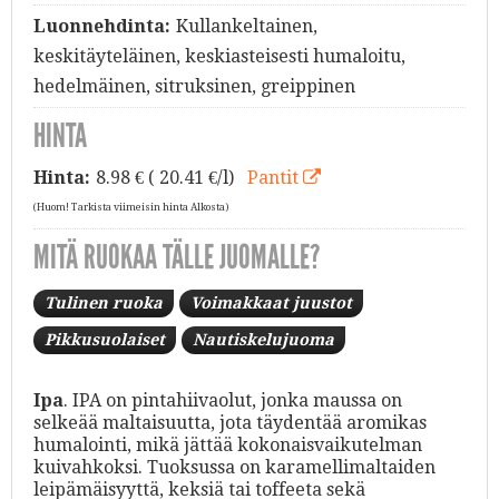
Luonnehdinta:
Kullankeltainen,
keskitäyteläinen, keskiasteisesti humaloitu,
hedelmäinen, sitruksinen, greippinen
HINTA
Hinta:
8.98
€ ( 20.41 €/l)
Pantit
(Huom! Tarkista viimeisin hinta Alkosta)
MITÄ RUOKAA TÄLLE JUOMALLE?
Tulinen ruoka
Voimakkaat juustot
Pikkusuolaiset
Nautiskelujuoma
Ipa
. IPA on pintahiivaolut, jonka maussa on
selkeää maltaisuutta, jota täydentää aromikas
humalointi, mikä jättää kokonaisvaikutelman
kuivahkoksi. Tuoksussa on karamellimaltaiden
leipämäisyyttä, keksiä tai toffeeta sekä