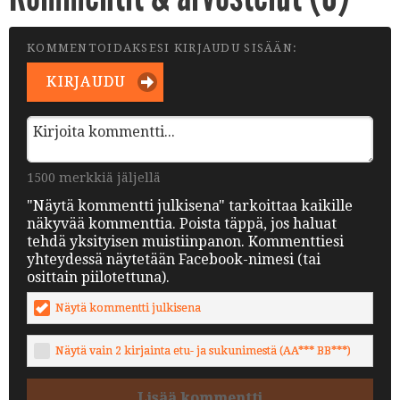
KOMMENTOIDAKSESI KIRJAUDU SISÄÄN:
KIRJAUDU
1500 merkkiä jäljellä
"Näytä kommentti julkisena" tarkoittaa kaikille
näkyvää kommenttia. Poista täppä, jos haluat
tehdä yksityisen muistiinpanon. Kommenttiesi
yhteydessä näytetään Facebook-nimesi (tai
osittain piilotettuna).
Näytä kommentti julkisena
Näytä vain 2 kirjainta etu- ja sukunimestä (AA*** BB***)
Lisää kommentti