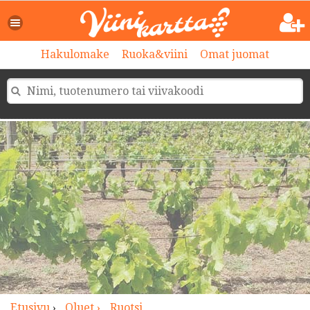
>
Hakulomake
Ruoka&viini
Omat juomat
Etusivu
›
Oluet ›
Ruotsi