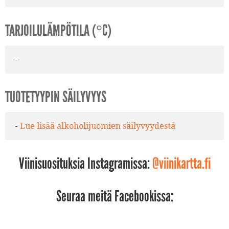
TARJOILULÄMPÖTILA (°C)
-
TUOTETYYPIN SÄILYVYYS
-
Lue lisää alkoholijuomien säilyvyydestä
Viinisuosituksia Instagramissa:
@viinikartta.fi
Seuraa meitä Facebookissa: