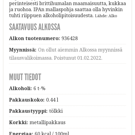
perinteisesti brittihumalan maamaisuutta, kukkaa
ja ruohoa. IPAn mallaspohja saattaa olla hyvinkin
tuhti riippuen alkoholipitoisuudesta.
Lähde: Alko
SAATAVUUS ALKOSSA
Alkon tuotenumero:
936428
Myynnissä:
On ollut aiemmin Alkossa myynnissä
tilausvalikoimassa. Poistunut 01.02.2022.
MUUT TIEDOT
Alkoholi:
6 t-%
Pakkauskoko:
0.44 l
Pakkaustyyppi:
tölkki
Korkki:
metallipakkaus
Energiaa:
60 kcal / 100ml