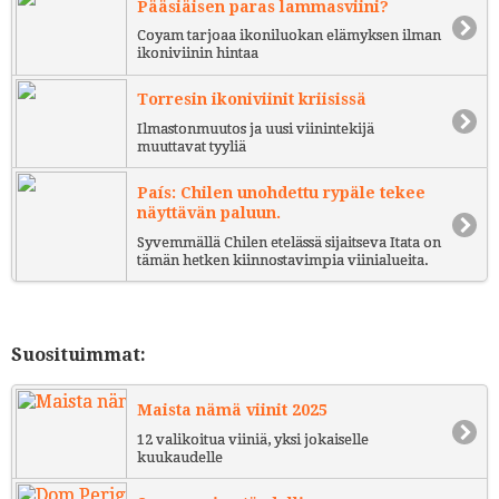
Pääsiäisen paras lammasviini?
Coyam tarjoaa ikoniluokan elämyksen ilman
ikoniviinin hintaa
Torresin ikoniviinit kriisissä
Ilmastonmuutos ja uusi viinintekijä
muuttavat tyyliä
País: Chilen unohdettu rypäle tekee
näyttävän paluun.
Syvemmällä Chilen etelässä sijaitseva Itata on
tämän hetken kiinnostavimpia viinialueita.
Suosituimmat:
Maista nämä viinit 2025
12 valikoitua viiniä, yksi jokaiselle
kuukaudelle