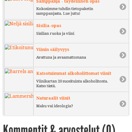
Samppanja - täydellinen opas
Kokosimme tuhdin tietopaketin
samppanjasta. Lue juttu!
Sisilia-opas
Sisilian ruoka ja viini
Viinin säilyvyys
Avattuna ja avaamattomana
Katsotuimmat alkoholittomat viinit
Viinikartan 20 suosituinta alkoholitonta.
Katso tästä.
Naturaalit viinit
Maku vai ideologia?
Kommentit & arvostelut (
0
)