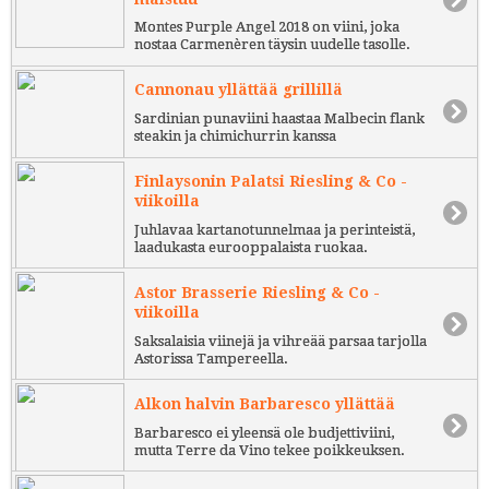
Montes Purple Angel 2018 on viini, joka
nostaa Carmenèren täysin uudelle tasolle.
Cannonau yllättää grillillä
Sardinian punaviini haastaa Malbecin flank
steakin ja chimichurrin kanssa
Finlaysonin Palatsi Riesling & Co -
viikoilla
Juhlavaa kartanotunnelmaa ja perinteistä,
laadukasta eurooppalaista ruokaa.
Astor Brasserie Riesling & Co -
viikoilla
Saksalaisia viinejä ja vihreää parsaa tarjolla
Astorissa Tampereella.
Alkon halvin Barbaresco yllättää
Barbaresco ei yleensä ole budjettiviini,
mutta Terre da Vino tekee poikkeuksen.