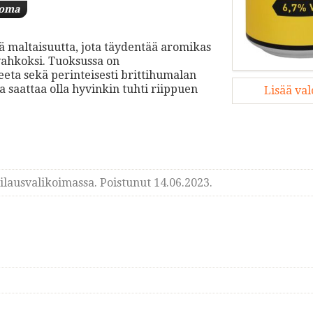
uoma
ää maltaisuutta, jota täydentää aromikas
vahkoksi. Tuoksussa on
eeta sekä perinteisesti brittihumalan
saattaa olla hyvinkin tuhti riippuen
Lisää va
lausvalikoimassa. Poistunut 14.06.2023.