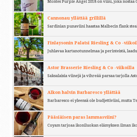
Montes Purple Angel 2018 on viini, joka nostaa 
Cannonau yllättää grillillä
Sardinian punaviini haastaa Malbecin flank stea
Finlaysonin Palatsi Riesling & Co -viikoi
Juhlavaa kartanotunnelmaa ja perinteistä, laad
Astor Brasserie Riesling & Co -viikoilla
Saksalaisia viinejä ja vihreää parsaa tarjolla As
Alkon halvin Barbaresco yllättää
Barbaresco ei yleensä ole budjettiviini, mutta 
Pääsiäisen paras lammasviini?
Coyam tarjoaa ikoniluokan elämyksen ilman iko