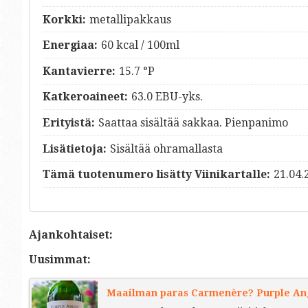
Korkki:
metallipakkaus
Energiaa:
60 kcal / 100ml
Kantavierre:
15.7 °P
Katkeroaineet:
63.0 EBU-yks.
Erityistä:
Saattaa sisältää sakkaa. Pienpanimo
Lisätietoja:
Sisältää ohramallasta
Tämä tuotenumero lisätty Viinikartalle:
21.04.
Ajankohtaiset:
Uusimmat:
Maailman paras Carmenère? Purple Ange