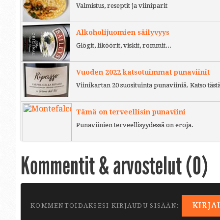
Valmistus, reseptit ja viiniparit
Alkoholijuomien säilyvyys
Glögit, liköörit, viskit, rommit...
Vuoden 2022 katsotuimmat punaviinit
Viinikartan 20 suosituinta punaviiniä. Katso täst
Tämä on terveellisin punaviini
Punaviinien terveellisyydessä on eroja.
Kommentit & arvostelut (
0
)
KIRJA
KOMMENTOIDAKSESI KIRJAUDU SISÄÄN: