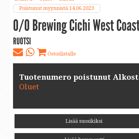
Poistunut myynnistä 14.06.2023
O/O Brewing Cichi West Coast
RUOTSI
Ostoslistalle
Tuotenumero poistunut Alkosta.
Oluet
Lisää suosikiksi