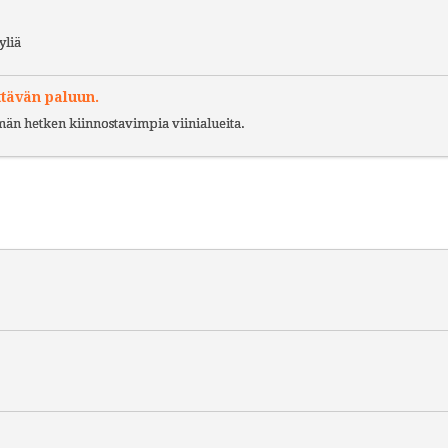
yliä
ttävän paluun.
ämän hetken kiinnostavimpia viinialueita.