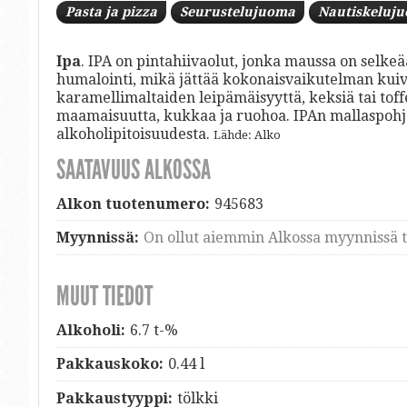
Pasta ja pizza
Seurustelujuoma
Nautiskeluj
Ipa
. IPA on pintahiivaolut, jonka maussa on selke
humalointi, mikä jättää kokonaisvaikutelman kui
karamellimaltaiden leipämäisyyttä, keksiä tai toff
maamaisuutta, kukkaa ja ruohoa. IPAn mallaspohja 
alkoholipitoisuudesta.
Lähde: Alko
SAATAVUUS ALKOSSA
Alkon tuotenumero:
945683
Myynnissä:
On ollut aiemmin Alkossa myynnissä ti
MUUT TIEDOT
Alkoholi:
6.7 t-%
Pakkauskoko:
0.44 l
Pakkaustyyppi:
tölkki