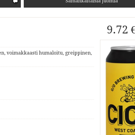
Samankaltaisia juomia
9.72 
en, voimakkaasti humaloitu, greippinen,