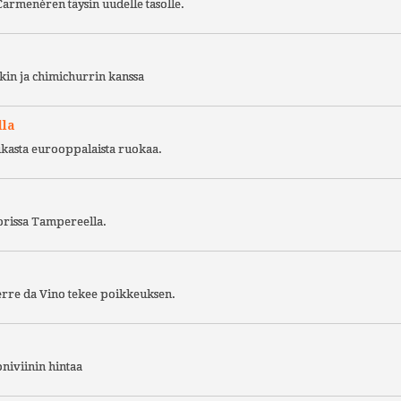
Carmenèren täysin uudelle tasolle.
kin ja chimichurrin kanssa
lla
ukasta eurooppalaista ruokaa.
torissa Tampereella.
Terre da Vino tekee poikkeuksen.
niviinin hintaa