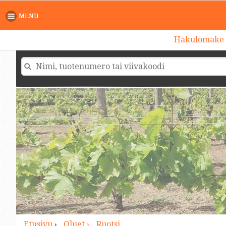
>
MENU
Hakulomake
Etusivu
›
Oluet ›
Ruotsi