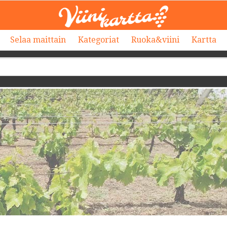
Selaa maittain
Kategoriat
Ruoka&viini
Kartta