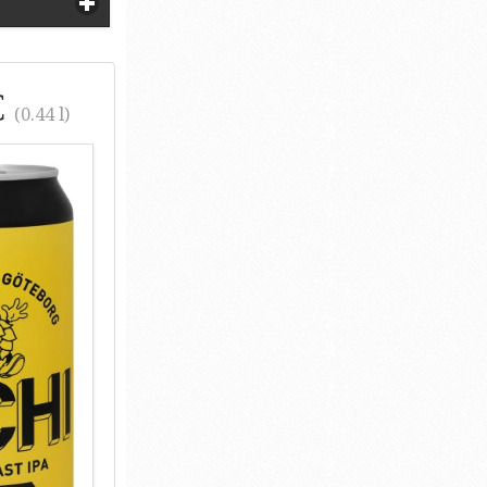
€
(0.44 l)