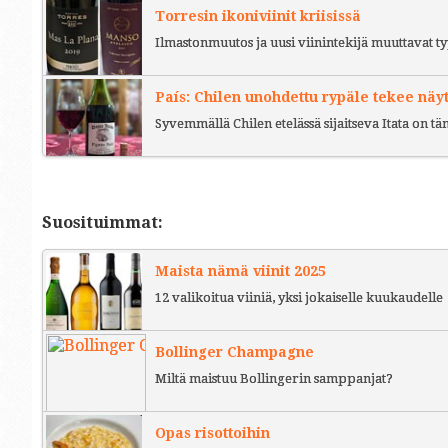
Torresin ikoniviinit kriisissä
Ilmastonmuutos ja uusi viinintekijä muuttavat ty
País: Chilen unohdettu rypäle tekee näy
Syvemmällä Chilen etelässä sijaitseva Itata on t
Suosituimmat:
Maista nämä viinit 2025
12 valikoitua viiniä, yksi jokaiselle kuukaudelle
Bollinger Champagne
Miltä maistuu Bollingerin samppanjat?
Opas risottoihin