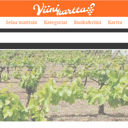
Selaa maittain
Kategoriat
Ruoka&viini
Kartta