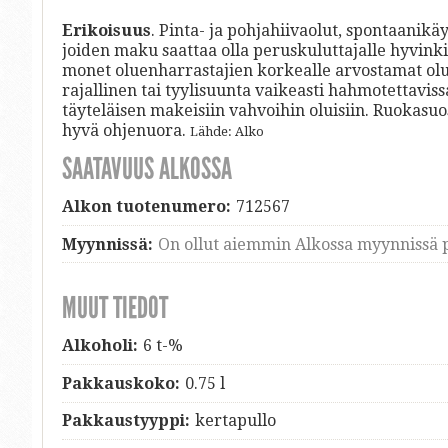
Erikoisuus
. Pinta- ja pohjahiivaolut, spontaanikä
joiden maku saattaa olla peruskuluttajalle hyvink
monet oluenharrastajien korkealle arvostamat olue
rajallinen tai tyylisuunta vaikeasti hahmotettaviss
täyteläisen makeisiin vahvoihin oluisiin. Ruokasu
hyvä ohjenuora.
Lähde: Alko
SAATAVUUS ALKOSSA
Alkon tuotenumero:
712567
Myynnissä:
On ollut aiemmin Alkossa myynnissä p
MUUT TIEDOT
Alkoholi:
6 t-%
Pakkauskoko:
0.75 l
Pakkaustyyppi:
kertapullo