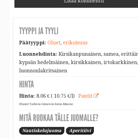
Lisää kommentti
TYYPPI JA TYYLI
Päätyyppi:
Oluet
,
erikoisuus
Luonnehdinta:
Kirsikanpunainen, samea, erittäin
kypsän hedelmäinen, kirsikkainen, irtokarkkinen
luonnonlakritsainen
HINTA
Hinta:
8.06
€ ( 10.75 €/l)
Pantit
(Huom! Tarkista viimeisin hinta Alkosta)
MITÄ RUOKAA TÄLLE JUOMALLE?
Nautiskelujuoma
Aperitiivi