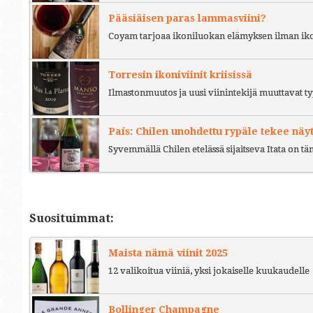
Pääsiäisen paras lammasviini?
Coyam tarjoaa ikoniluokan elämyksen ilman iko
Torresin ikoniviinit kriisissä
Ilmastonmuutos ja uusi viinintekijä muuttavat ty
País: Chilen unohdettu rypäle tekee näy
Syvemmällä Chilen etelässä sijaitseva Itata on t
Suosituimmat:
Maista nämä viinit 2025
12 valikoitua viiniä, yksi jokaiselle kuukaudelle
Bollinger Champagne