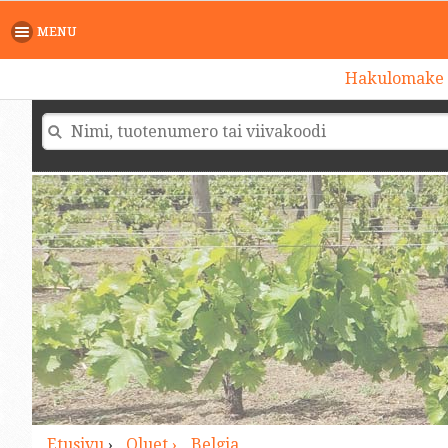
>
MENU
Hakulomake
Etusivu
›
Oluet ›
Belgia