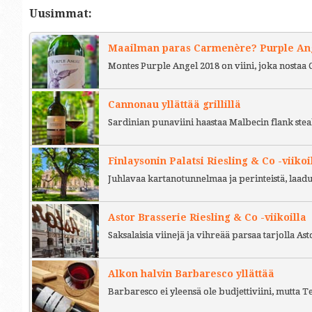
Uusimmat:
Maailman paras Carmenère? Purple Ange
Montes Purple Angel 2018 on viini, joka nostaa 
Cannonau yllättää grillillä
Sardinian punaviini haastaa Malbecin flank stea
Finlaysonin Palatsi Riesling & Co -viikoi
Juhlavaa kartanotunnelmaa ja perinteistä, laad
Astor Brasserie Riesling & Co -viikoilla
Saksalaisia viinejä ja vihreää parsaa tarjolla As
Alkon halvin Barbaresco yllättää
Barbaresco ei yleensä ole budjettiviini, mutta 