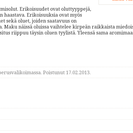
ymisolut. Erikoisuudet ovat oluttyyppejä,
in haastava. Erikoisuuksia ovat myös
t sekä oluet, joiden saatavuus on
a. Maku näissä oluissa vaihtelee kirpeän raikkaista miedois
ositus riippuu täysin oluen tyylistä. Yleensä sama aromima
erusvalikoimassa. Poistunut 17.02.2013.