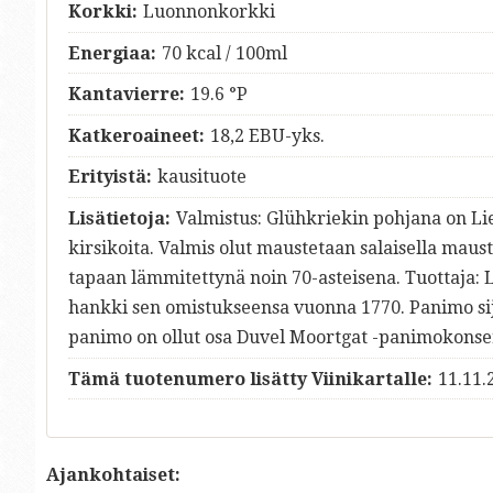
Korkki:
Luonnonkorkki
Energiaa:
70 kcal / 100ml
Kantavierre:
19.6 °P
Katkeroaineet:
18,2 EBU-yks.
Erityistä:
kausituote
Lisätietoja:
Valmistus: Glühkriekin pohjana on Lie
kirsikoita. Valmis olut maustetaan salaisella maus
tapaan lämmitettynä noin 70-asteisena. Tuottaja:
hankki sen omistukseensa vuonna 1770. Panimo si
panimo on ollut osa Duvel Moortgat -panimokonsern
Tämä tuotenumero lisätty Viinikartalle:
11.11.
Ajankohtaiset: