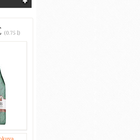
€
(0.75 l)
lokuva