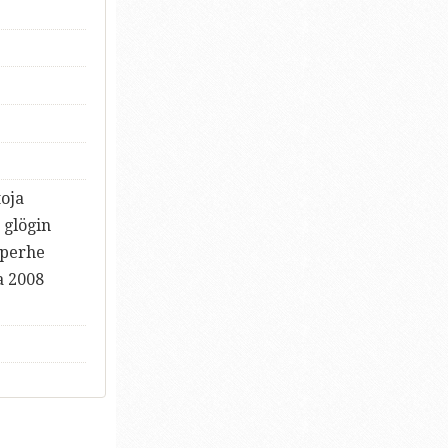
toja
 glögin
 perhe
a 2008