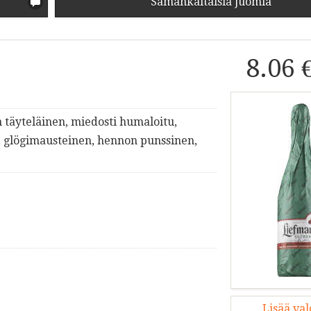
Samankaltaisia juomia
8.06 
 täyteläinen, miedosti humaloitu,
, glögimausteinen, hennon punssinen,
Lisää va