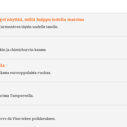
l näyttää, miltä huippu todella maistuu
Carmenèren täysin uudelle tasolle.
kin ja chimichurrin kanssa
lla
ukasta eurooppalaista ruokaa.
torissa Tampereella.
Terre da Vino tekee poikkeuksen.