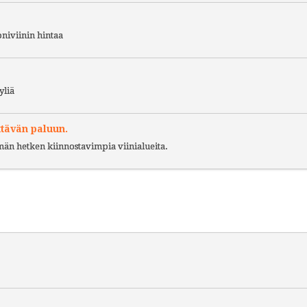
niviinin hintaa
yliä
ttävän paluun.
ämän hetken kiinnostavimpia viinialueita.