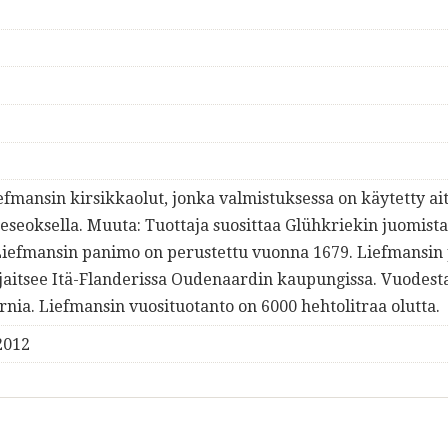
fmansin kirsikkaolut, jonka valmistuksessa on käytetty ai
teseoksella. Muuta: Tuottaja suosittaa Glühkriekin juomista
 Liefmansin panimo on perustettu vuonna 1679. Liefmansin
jaitsee Itä-Flanderissa Oudenaardin kaupungissa. Vuodest
ia. Liefmansin vuosituotanto on 6000 hehtolitraa olutta.
2012