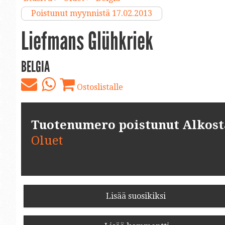
Poistunut myynnistä 17.02.2013
Liefmans Glühkriek
BELGIA
Ostoslistalle
Tuotenumero poistunut Alkosta.
Oluet
Lisää suosikiksi