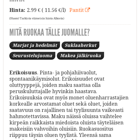
Hinta:
2.99
€ ( 11.56 €/l)
Pantit
(Huom! Tarkista viimeisin hinta Alkosta)
MITÄ RUOKAA TÄLLE JUOMALLE?
Marjat ja hedelmät
Suklaaherkut
Seurustelujuoma
Makea jälkiruoka
Erikoisuus
. Pinta- ja pohjahiivaolut,
spontaanikäymisolut. Erikoisuudet ovat
oluttyyppejä, joiden maku saattaa olla
peruskuluttajalle hyvinkin haastava.
Erikoisuuksia ovat myös monet oluenharrastajien
korkealle arvostamat oluet sekä oluet, joiden
saatavuus on rajallinen tai tyylisuunta vaikeasti
hahmotettavissa. Maku näissä oluissa vaihtelee
kirpeän raikkaista miedoista oluista täyteläisen
makeisiin vahvoihin oluisiin. Ruokasuositus
riippuu täysin oluen tyylistä. Yleensä sama