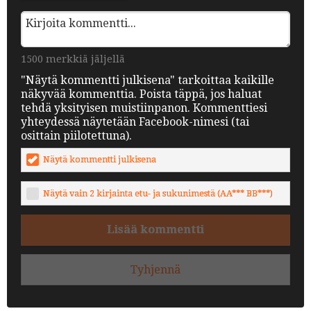
1500 merkkiä jäljellä
"Näytä kommentti julkisena" tarkoittaa kaikille
näkyvää kommenttia. Poista täppä, jos haluat
tehdä yksityisen muistiinpanon. Kommenttiesi
yhteydessä näytetään Facebook-nimesi (tai
osittain piilotettuna).
Näytä kommentti julkisena
Näytä vain 2 kirjainta etu- ja sukunimestä (AA*** BB***)
Lisää kommentti
Tyhjennä