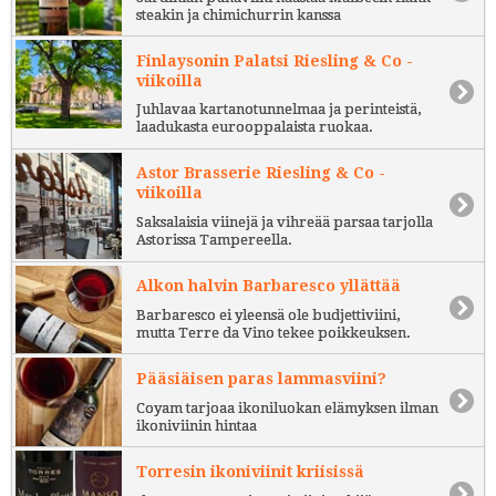
steakin ja chimichurrin kanssa
Finlaysonin Palatsi Riesling & Co -
viikoilla
Juhlavaa kartanotunnelmaa ja perinteistä,
laadukasta eurooppalaista ruokaa.
Astor Brasserie Riesling & Co -
viikoilla
Saksalaisia viinejä ja vihreää parsaa tarjolla
Astorissa Tampereella.
Alkon halvin Barbaresco yllättää
Barbaresco ei yleensä ole budjettiviini,
mutta Terre da Vino tekee poikkeuksen.
Pääsiäisen paras lammasviini?
Coyam tarjoaa ikoniluokan elämyksen ilman
ikoniviinin hintaa
Torresin ikoniviinit kriisissä