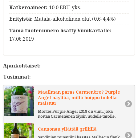
Katkeroaineet:
10.0 EBU-yks.
Erityistä:
Matala-alkoholinen olut (0,6-4,4%)
Tämä tuotenumero lisätty Viinikartalle:
17.06.2019
Ajankohtaiset:
Uusimmat:
Maailman paras Carmenère? Purple
Angel näyttää, miltä huippu todella
maistuu
Montes Purple Angel 2018 on viini, joka
nostaa Carmenèren täysin uudelle tasolle.
Cannonau yllättää grillillä
Sardinian punaviini haastaa Malbecin flank