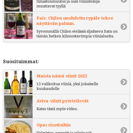
Ilmastonmuutos ja uusi viinintekijä
muuttavat tyyliä
País: Chilen unohdettu rypäle tekee
näyttävän paluun.
Syvemmällä Chilen etelässä sijaitseva Itata on
tämän hetken kiinnostavimpia viinialueita.
Suosituimmat:
Maista nämä viinit 2025
12 valikoitua viiniä, yksi jokaiselle
kuukaudelle
Aviva-viinit pyörteilevät
Katso tästä myös video.
Opas risottoihin
Valmistus, reseptit ja viiniparit