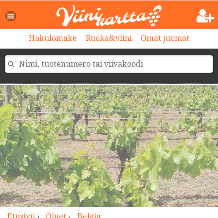
>
Hakulomake
Ruoka&viini
Omat juomat
Etusivu
›
Oluet ›
Belgia