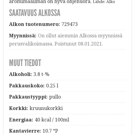
aromimaailman on hyvä ohjenuora.
Lähde: Alko
SAATAVUUS ALKOSSA
Alkon tuotenumero:
729473
Myynnissä:
On ollut aiemmin Alkossa myynnissä
perusvalikoimassa. Poistunut 08.01.2021.
MUUT TIEDOT
Alkoholi:
3.8 t-%
Pakkauskoko:
0.25 l
Pakkaustyyppi:
pullo
Korkki:
kruunukorkki
Energiaa:
40 kcal / 100ml
Kantavierre:
10.7 °P