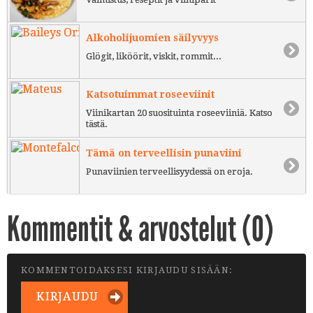
Alkoholijuomien säilyvyys
Glögit, liköörit, viskit, rommit...
Katsotuimmat roseeviinit
Viinikartan 20 suosituinta roseeviiniä. Katso
tästä.
Tämä on terveellisin punaviini
Punaviinien terveellisyydessä on eroja.
Kommentit & arvostelut (
0
)
KOMMENTOIDAKSESI KIRJAUDU SISÄÄN:
KIRJAUDU