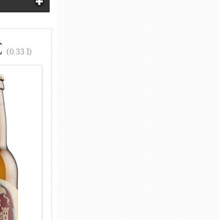
€
(0.33 l)