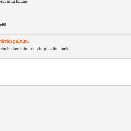
niviinin hintaa
yliä
ttävän paluun.
ämän hetken kiinnostavimpia viinialueita.