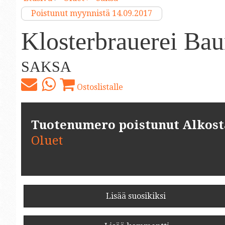
Poistunut myynnistä 14.09.2017
Klosterbrauerei Ba
SAKSA
Ostoslistalle
Tuotenumero poistunut Alkosta.
Oluet
Lisää suosikiksi