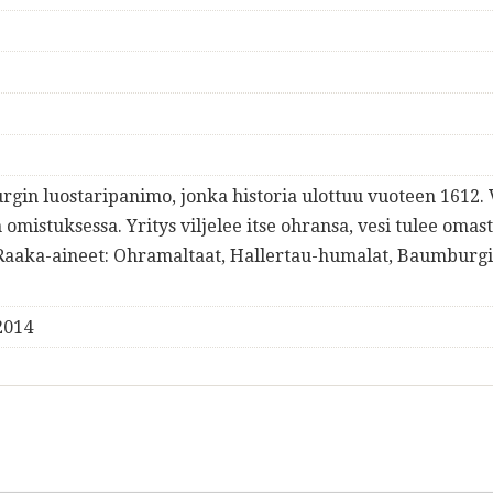
urgin luostaripanimo, jonka historia ulottuu vuoteen 1612.
omistuksessa. Yritys viljelee itse ohransa, vesi tulee omas
a. Raaka-aineet: Ohramaltaat, Hallertau-humalat, Baumburg
2014