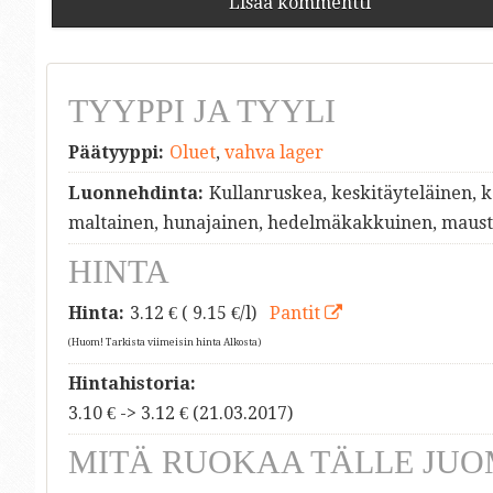
Lisää kommentti
TYYPPI JA TYYLI
Päätyyppi:
Oluet
,
vahva lager
Luonnehdinta:
Kullanruskea, keskitäyteläinen, 
maltainen, hunajainen, hedelmäkakkuinen, maust
HINTA
Hinta:
3.12
€ ( 9.15 €/l)
Pantit
(Huom! Tarkista viimeisin hinta Alkosta)
Hintahistoria:
3.10 € -> 3.12 € (21.03.2017)
MITÄ RUOKAA TÄLLE JUO