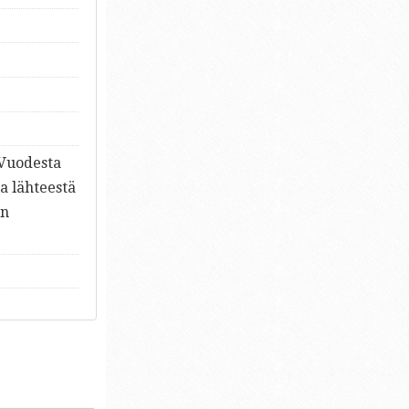
 Vuodesta
ta lähteestä
in