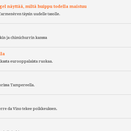
l näyttää, miltä huippu todella maistuu
Carmenèren täysin uudelle tasolle.
kin ja chimichurrin kanssa
lla
ukasta eurooppalaista ruokaa.
torissa Tampereella.
Terre da Vino tekee poikkeuksen.