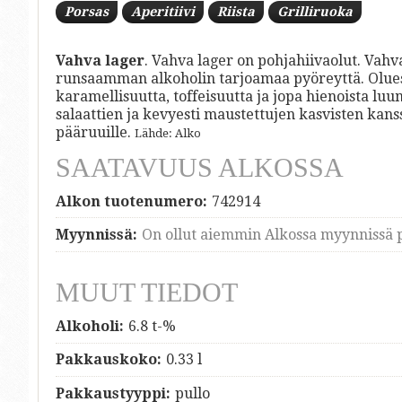
Porsas
Aperitiivi
Riista
Grilliruoka
Vahva lager
. Vahva lager on pohjahiivaolut. Vah
runsaamman alkoholin tarjoamaa pyöreyttä. Oluessa
karamellisuutta, toffeisuutta ja jopa hienoista luu
salaattien ja kevyesti maustettujen kasvisten kanss
pääruuille.
Lähde: Alko
SAATAVUUS ALKOSSA
Alkon tuotenumero:
742914
Myynnissä:
On ollut aiemmin Alkossa myynnissä p
MUUT TIEDOT
Alkoholi:
6.8 t-%
Pakkauskoko:
0.33 l
Pakkaustyyppi:
pullo