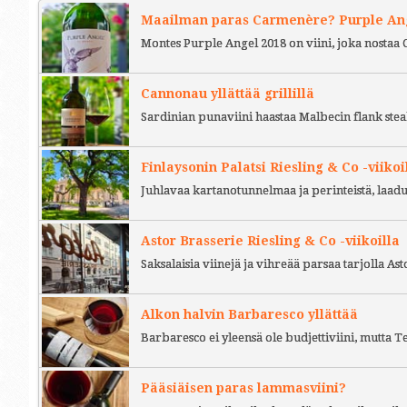
Maailman paras Carmenère? Purple Ange
Montes Purple Angel 2018 on viini, joka nostaa 
Cannonau yllättää grillillä
Sardinian punaviini haastaa Malbecin flank stea
Finlaysonin Palatsi Riesling & Co -viikoi
Juhlavaa kartanotunnelmaa ja perinteistä, laad
Astor Brasserie Riesling & Co -viikoilla
Saksalaisia viinejä ja vihreää parsaa tarjolla As
Alkon halvin Barbaresco yllättää
Barbaresco ei yleensä ole budjettiviini, mutta 
Pääsiäisen paras lammasviini?