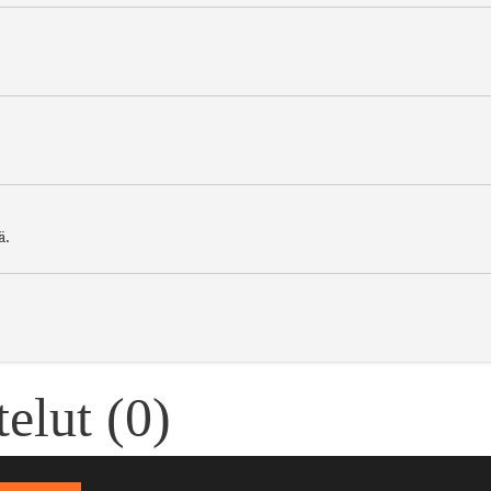
ä.
elut (
0
)