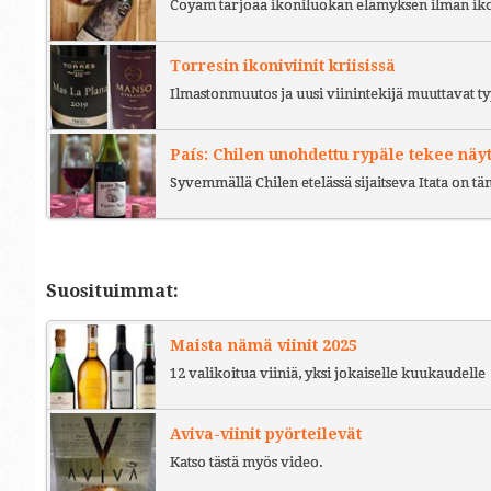
Coyam tarjoaa ikoniluokan elämyksen ilman iko
Torresin ikoniviinit kriisissä
Ilmastonmuutos ja uusi viinintekijä muuttavat ty
País: Chilen unohdettu rypäle tekee näy
Syvemmällä Chilen etelässä sijaitseva Itata on t
Suosituimmat:
Maista nämä viinit 2025
12 valikoitua viiniä, yksi jokaiselle kuukaudelle
Aviva-viinit pyörteilevät
Katso tästä myös video.