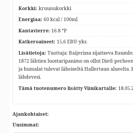
Korkki:
kruunukorkki
Energiaa:
60 kcal / 100ml
Kantavierre:
16.8 °P
Katkeroaineet:
15,6 EBU-yks.
Lisätietoja:
Tuottaja: Baijerissa sijaitseva Baumb
1872 lähtien luostaripanimo on ollut Dietl-perheen 
ja humalat tulevat läheiseltä Hallertaun alueelt
lähdevesi.
Tämä tuotenumero lisätty Viinikartalle:
18.05.
Ajankohtaiset:
Uusimmat: