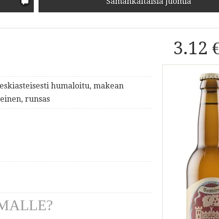
Samankaltaisia juomia
3.12 
keskiasteisesti humaloitu, makean
einen, runsas
MALLE?