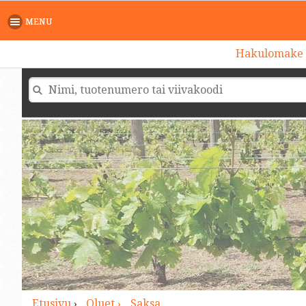
>
MENU
Hakulomake
Etusivu
›
Oluet ›
Saksa