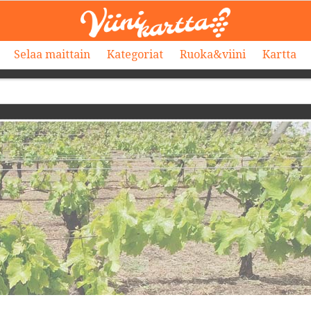
Selaa maittain
Kategoriat
Ruoka&viini
Kartta