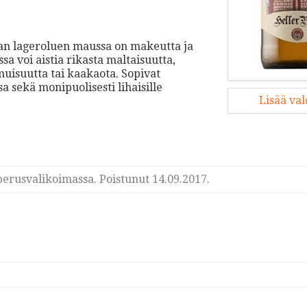
van lageroluen maussa on makeutta ja
 voi aistia rikasta maltaisuutta,
muisuutta tai kaakaota. Sopivat
a sekä monipuolisesti lihaisille
Lisää va
erusvalikoimassa. Poistunut 14.09.2017.