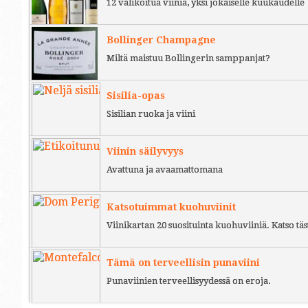
12 valikoitua viiniä, yksi jokaiselle kuukaudelle
Bollinger Champagne
Miltä maistuu Bollingerin samppanjat?
Sisilia-opas
Sisilian ruoka ja viini
Viinin säilyvyys
Avattuna ja avaamattomana
Katsotuimmat kuohuviinit
Viinikartan 20 suosituinta kuohuviiniä. Katso täs
Tämä on terveellisin punaviini
Punaviinien terveellisyydessä on eroja.