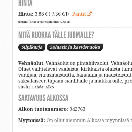
HINTA
Hinta:
3.88
€ ( 7.56 €/l)
Pantit
(Huom! Tarkista viimeisin hinta Alkosta)
MITÄ RUOKAA TÄLLE JUOMALLE?
Siipikarja
Salaatit ja kasvisruoka
Vehnäolut
. Vehnäolut on pintahiivaolut. Vehnäolu
Oluet vaihtelevat vaaleista, kirkkaista oluista tu
vaniljaa, sitrusmaisuutta, banaania ja mausteisuut
saksalaiseen tapaan sianlihalle ja makkaroille, prosc
sushi.
Lähde: Alko
SAATAVUUS ALKOSSA
Alkon tuotenumero:
942763
Myynnissä:
On ollut aiemmin Alkossa myynnissä ti