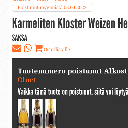
Poistunut myynnistä 06.04.2022
Karmeliten Kloster Weizen He
SAKSA
Ostoslistalle
Tuotenumero poistunut Alkosta.
Oluet
Vaikka tämä tuote on poistunut, siitä voi löyt