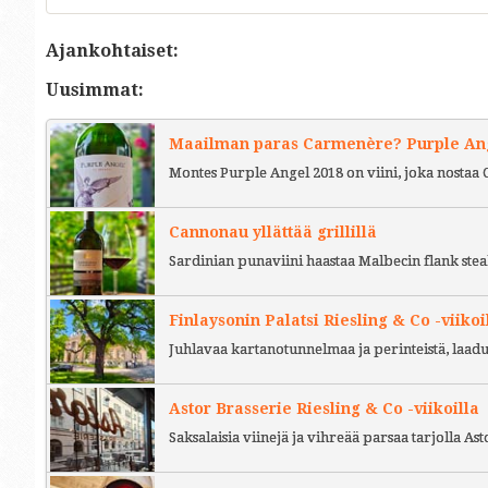
Ajankohtaiset:
Uusimmat:
Maailman paras Carmenère? Purple Ange
Montes Purple Angel 2018 on viini, joka nostaa 
Cannonau yllättää grillillä
Sardinian punaviini haastaa Malbecin flank stea
Finlaysonin Palatsi Riesling & Co -viikoi
Juhlavaa kartanotunnelmaa ja perinteistä, laad
Astor Brasserie Riesling & Co -viikoilla
Saksalaisia viinejä ja vihreää parsaa tarjolla As