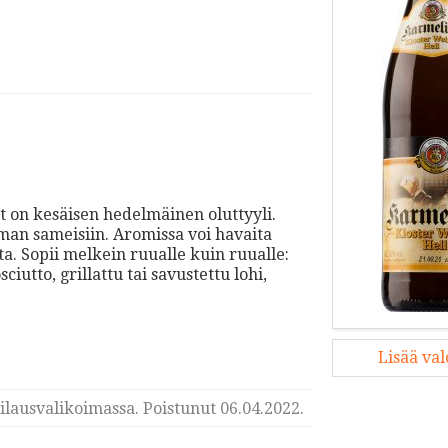
t on kesäisen hedelmäinen oluttyyli.
mman sameisiin. Aromissa voi havaita
ta. Sopii melkein ruualle kuin ruualle:
iutto, grillattu tai savustettu lohi,
Lisää va
lausvalikoimassa. Poistunut 06.04.2022.