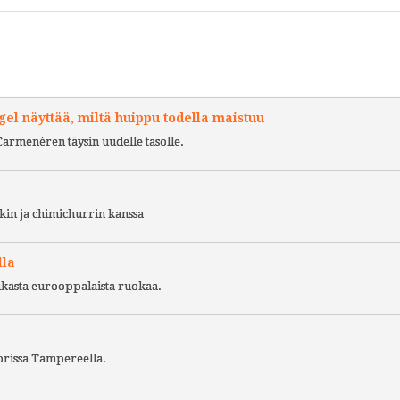
l näyttää, miltä huippu todella maistuu
Carmenèren täysin uudelle tasolle.
kin ja chimichurrin kanssa
lla
ukasta eurooppalaista ruokaa.
torissa Tampereella.