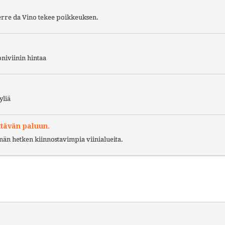
Terre da Vino tekee poikkeuksen.
niviinin hintaa
yliä
ttävän paluun.
ämän hetken kiinnostavimpia viinialueita.