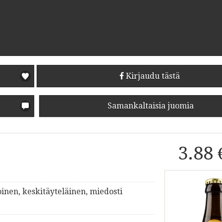
Kirjaudu tästä
Samankaltaisia juomia
3.88 
inen, keskitäyteläinen, miedosti