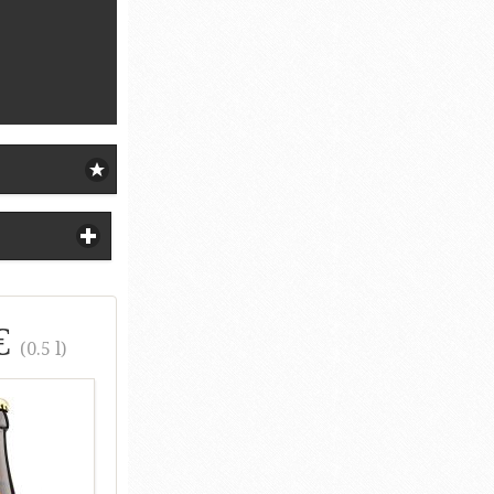
€
(0.5 l)