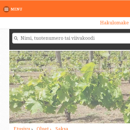
>
MENU
Hakulomake
Etusivu
›
Oluet ›
Saksa