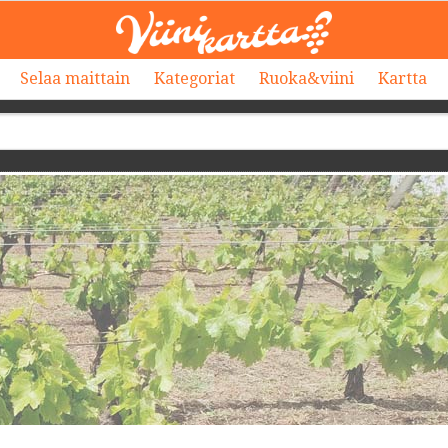
Selaa maittain
Kategoriat
Ruoka&viini
Kartta