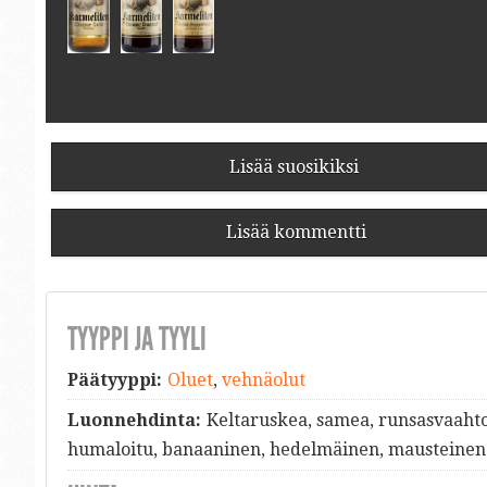
Lisää suosikiksi
Lisää kommentti
TYYPPI JA TYYLI
Päätyyppi:
Oluet
,
vehnäolut
Luonnehdinta:
Keltaruskea, samea, runsasvaahto
humaloitu, banaaninen, hedelmäinen, mausteinen