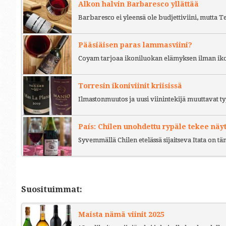
Alkon halvin Barbaresco yllättää
Barbaresco ei yleensä ole budjettiviini, mutta 
Pääsiäisen paras lammasviini?
Coyam tarjoaa ikoniluokan elämyksen ilman iko
Torresin ikoniviinit kriisissä
Ilmastonmuutos ja uusi viinintekijä muuttavat ty
País: Chilen unohdettu rypäle tekee näy
Syvemmällä Chilen etelässä sijaitseva Itata on t
Suosituimmat:
Maista nämä viinit 2025