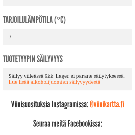
TARJOILULÄMPÖTILA (°C)
7
TUOTETYYPIN SÄILYVYYS
Säilyy viileässä 6kk. Lager ei parane säilytyksessä.
Lue lisää alkoholijuomien säilyvyydestä
Viinisuosituksia Instagramissa:
@viinikartta.fi
Seuraa meitä Facebookissa: