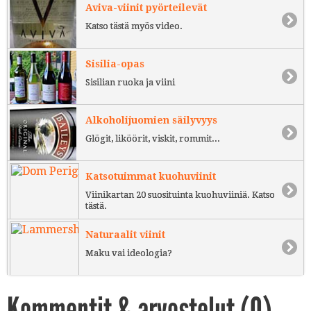
Aviva-viinit pyörteilevät
Katso tästä myös video.
Sisilia-opas
Sisilian ruoka ja viini
Alkoholijuomien säilyvyys
Glögit, liköörit, viskit, rommit...
Katsotuimmat kuohuviinit
Viinikartan 20 suosituinta kuohuviiniä. Katso
tästä.
Naturaalit viinit
Maku vai ideologia?
Kommentit & arvostelut (
0
)