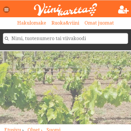
>
Hakulomake
Ruoka&viini
Omat juomat
Etusivu
›
Oluet ›
Suomi