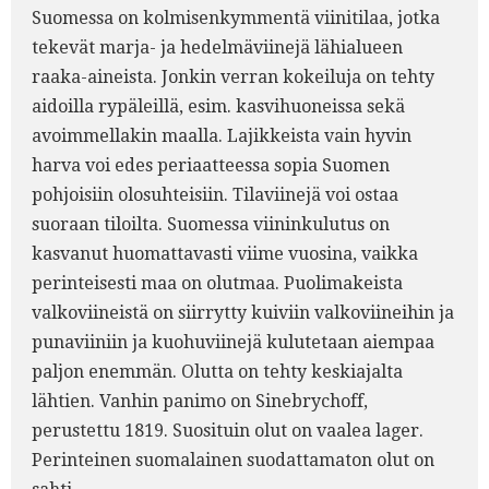
Suomessa on kolmisenkymmentä viinitilaa, jotka
tekevät marja- ja hedelmäviinejä lähialueen
raaka-aineista. Jonkin verran kokeiluja on tehty
aidoilla rypäleillä, esim. kasvihuoneissa sekä
avoimmellakin maalla. Lajikkeista vain hyvin
harva voi edes periaatteessa sopia Suomen
pohjoisiin olosuhteisiin. Tilaviinejä voi ostaa
suoraan tiloilta. Suomessa viininkulutus on
kasvanut huomattavasti viime vuosina, vaikka
perinteisesti maa on olutmaa. Puolimakeista
valkoviineistä on siirrytty kuiviin valkoviineihin ja
punaviiniin ja kuohuviinejä kulutetaan aiempaa
paljon enemmän. Olutta on tehty keskiajalta
lähtien. Vanhin panimo on Sinebrychoff,
perustettu 1819. Suosituin olut on vaalea lager.
Perinteinen suomalainen suodattamaton olut on