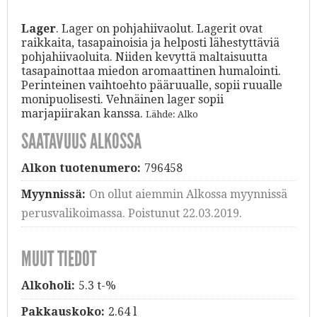
Lager
. Lager on pohjahiivaolut. Lagerit ovat
raikkaita, tasapainoisia ja helposti lähestyttäviä
pohjahiivaoluita. Niiden kevyttä maltaisuutta
tasapainottaa miedon aromaattinen humalointi.
Perinteinen vaihtoehto pääruualle, sopii ruualle
monipuolisesti. Vehnäinen lager sopii
marjapiirakan kanssa.
Lähde: Alko
SAATAVUUS ALKOSSA
Alkon tuotenumero:
796458
Myynnissä:
On ollut aiemmin Alkossa myynnissä
perusvalikoimassa. Poistunut 22.03.2019.
MUUT TIEDOT
Alkoholi:
5.3 t-%
Pakkauskoko:
2.64 l