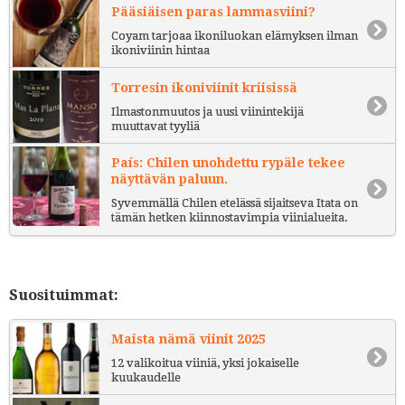
Pääsiäisen paras lammasviini?
Coyam tarjoaa ikoniluokan elämyksen ilman
ikoniviinin hintaa
Torresin ikoniviinit kriisissä
Ilmastonmuutos ja uusi viinintekijä
muuttavat tyyliä
País: Chilen unohdettu rypäle tekee
näyttävän paluun.
Syvemmällä Chilen etelässä sijaitseva Itata on
tämän hetken kiinnostavimpia viinialueita.
Suosituimmat:
Maista nämä viinit 2025
12 valikoitua viiniä, yksi jokaiselle
kuukaudelle