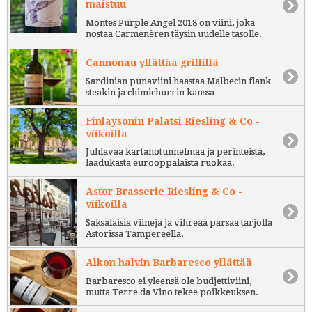
maistuu
Montes Purple Angel 2018 on viini, joka
nostaa Carmenèren täysin uudelle tasolle.
Cannonau yllättää grillillä
Sardinian punaviini haastaa Malbecin flank
steakin ja chimichurrin kanssa
Finlaysonin Palatsi Riesling & Co -
viikoilla
Juhlavaa kartanotunnelmaa ja perinteistä,
laadukasta eurooppalaista ruokaa.
Astor Brasserie Riesling & Co -
viikoilla
Saksalaisia viinejä ja vihreää parsaa tarjolla
Astorissa Tampereella.
Alkon halvin Barbaresco yllättää
Barbaresco ei yleensä ole budjettiviini,
mutta Terre da Vino tekee poikkeuksen.