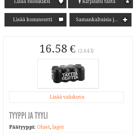
Lisää suosikiksi
Kirjaudu tästä
Lisää kommentti
Samankaltaisia juomia
16.58 €
(2.64 l)
Lisää valokuva
TYYPPI JA TYYLI
Päätyyppi:
Oluet
,
lager