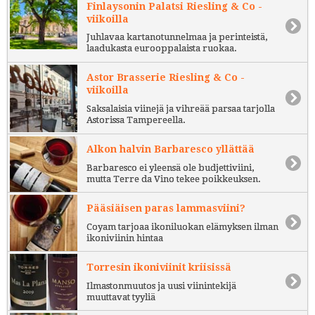
Finlaysonin Palatsi Riesling & Co -
viikoilla
Juhlavaa kartanotunnelmaa ja perinteistä,
laadukasta eurooppalaista ruokaa.
Astor Brasserie Riesling & Co -
viikoilla
Saksalaisia viinejä ja vihreää parsaa tarjolla
Astorissa Tampereella.
Alkon halvin Barbaresco yllättää
Barbaresco ei yleensä ole budjettiviini,
mutta Terre da Vino tekee poikkeuksen.
Pääsiäisen paras lammasviini?
Coyam tarjoaa ikoniluokan elämyksen ilman
ikoniviinin hintaa
Torresin ikoniviinit kriisissä
Ilmastonmuutos ja uusi viinintekijä
muuttavat tyyliä