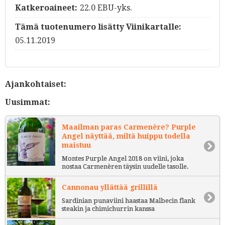
Katkeroaineet:
22.0 EBU-yks.
Tämä tuotenumero lisätty Viinikartalle:
05.11.2019
Ajankohtaiset:
Uusimmat:
Maailman paras Carmenère? Purple
Angel näyttää, miltä huippu todella
maistuu
Montes Purple Angel 2018 on viini, joka
nostaa Carmenèren täysin uudelle tasolle.
Cannonau yllättää grillillä
Sardinian punaviini haastaa Malbecin flank
steakin ja chimichurrin kanssa