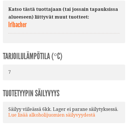
Katso tästä tuottajaan (tai jossain tapauksissa
alueeseen) liittyvät muut tuotteet:
Irlbacher
TARJOILULÄMPÖTILA (°C)
7
TUOTETYYPIN SÄILYVYYS
Säilyy viileässä 6kk. Lager ei parane säilytyksessä.
Lue lisää alkoholijuomien säilyvyydestä