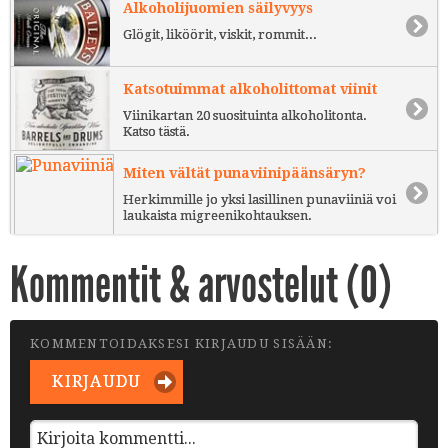
Alkoholijuomien säilyvyys
Glögit, liköörit, viskit, rommit...
Katsotuimmat alkoholittomat viinit
Viinikartan 20 suosituinta alkoholitonta.
Katso tästä.
Miten vältät punaviinipäänsäryn?
Herkimmille jo yksi lasillinen punaviiniä voi
laukaista migreenikohtauksen.
Kommentit & arvostelut (
0
)
KOMMENTOIDAKSESI KIRJAUDU SISÄÄN:
KIRJAUDU