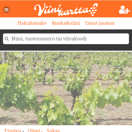
>
Hakulomake
Ruoka&viini
Omat juomat
Etusivu
›
Oluet ›
Saksa