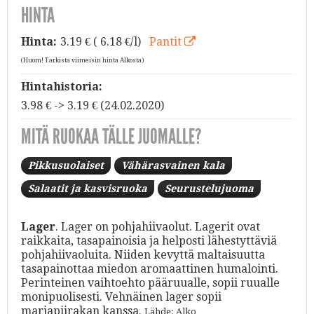
HINTA
Hinta:
3.19
€ ( 6.18 €/l)
Pantit
(Huom! Tarkista viimeisin hinta Alkosta)
Hintahistoria:
3.98 € -> 3.19 € (24.02.2020)
MITÄ RUOKAA TÄLLE JUOMALLE?
Pikkusuolaiset
Vähärasvainen kala
Salaatit ja kasvisruoka
Seurustelujuoma
Lager
. Lager on pohjahiivaolut. Lagerit ovat
raikkaita, tasapainoisia ja helposti lähestyttäviä
pohjahiivaoluita. Niiden kevyttä maltaisuutta
tasapainottaa miedon aromaattinen humalointi.
Perinteinen vaihtoehto pääruualle, sopii ruualle
monipuolisesti. Vehnäinen lager sopii
marjapiirakan kanssa.
Lähde: Alko