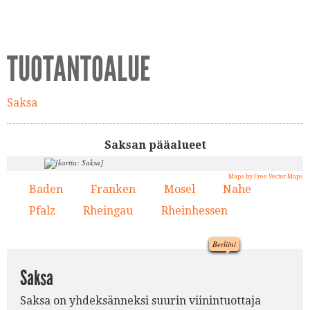
TUOTANTOALUE
Saksa
Saksan pääalueet
Maps by Free Vector Maps
Baden
Franken
Mosel
Nahe
1.
2.
3.
4.
Pfalz
Rheingau
Rheinhessen
5.
6.
7.
Berliini
Saksa
Saksa on yhdeksänneksi suurin viinintuottaja