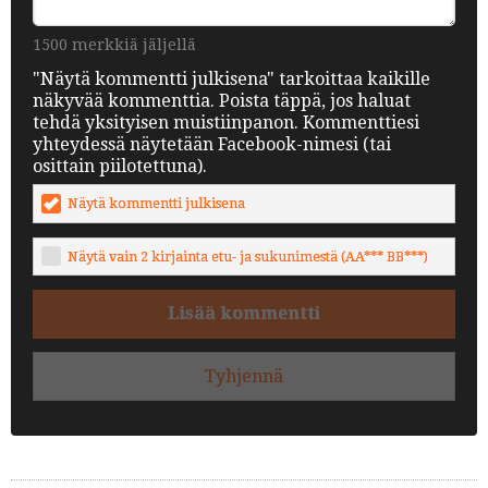
1500 merkkiä jäljellä
"Näytä kommentti julkisena" tarkoittaa kaikille
näkyvää kommenttia. Poista täppä, jos haluat
tehdä yksityisen muistiinpanon. Kommenttiesi
yhteydessä näytetään Facebook-nimesi (tai
osittain piilotettuna).
Näytä kommentti julkisena
Näytä vain 2 kirjainta etu- ja sukunimestä (AA*** BB***)
Lisää kommentti
Tyhjennä