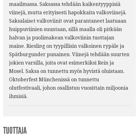
maailmassa. Saksassa tehdään kaikentyyppisiä
viinejä, mutta erityisesti hapokkaita valkoviinejä.
6.
3.
Saksalaiset valkoviinit ovat parantaneet laatuaan
4.
2.
7.
huippuviinien suuntaan, sillä maalla oli pitkään
5.
halvan ja puolimakean valkoviinin tuottajan
maine. Riesling on tyypillisin valkoinen rypäle ja
1.
Spätburgunder punainen. Viinejä tehdään suurten
jokien varsilla, joita ovat esimerkiksi Rein ja
Mosel. Saksa on tunnettu myös hyvistä oluistaan.
Oktoberfest Münchenissä on tunnettu
olutfestivaali, johon osallistuu vuosittain miljoonia
ihmisiä.
TUOTTAJA