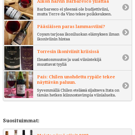
Alkon halvin Barbaresco yllättää
Barbaresco ei yleensä ole budjettiviini,
mutta Terre da Vino tekee poikkeuksen.
Pääsiäisen paras lammasviini?
Coyam tarjoaa ikoniluokan elämyksen ilman
ikoniviinin hintaa
Torresin ikoniviinit kriisissä
Ilmastonmuutos ja uusi viinintekijä
muuttavat tyyliä
País: Chilen unohdettu rypäle tekee
näyttävän paluun.
Syvemmällä Chilen etelässä sijaitseva Itata on
tämän hetken kiinnostavimpia viinialueita.
Suosituimmat: