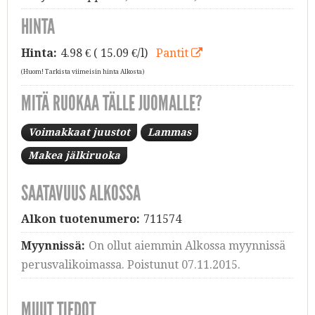
HINTA
Hinta:
4.98
€ ( 15.09 €/l)
Pantit
(Huom! Tarkista viimeisin hinta Alkosta)
MITÄ RUOKAA TÄLLE JUOMALLE?
Voimakkaat juustot
Lammas
Makea jälkiruoka
SAATAVUUS ALKOSSA
Alkon tuotenumero:
711574
Myynnissä:
On ollut aiemmin Alkossa myynnissä
perusvalikoimassa. Poistunut 07.11.2015.
MUUT TIEDOT