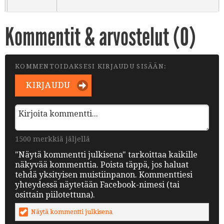
Kommentit & arvostelut (
0
)
KOMMENTOIDAKSESI KIRJAUDU SISÄÄN:
KIRJAUDU
1500 merkkiä jäljellä
"Näytä kommentti julkisena" tarkoittaa kaikille
näkyvää kommenttia. Poista täppä, jos haluat
tehdä yksityisen muistiinpanon. Kommenttiesi
yhteydessä näytetään Facebook-nimesi (tai
osittain piilotettuna).
Näytä kommentti julkisena