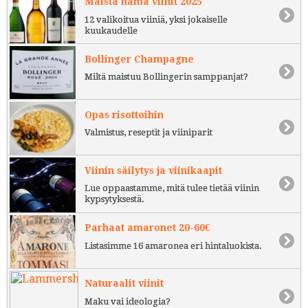
Maista nämä viinit 2025
12 valikoitua viiniä, yksi jokaiselle
kuukaudelle
Bollinger Champagne
Miltä maistuu Bollingerin samppanjat?
Opas risottoihin
Valmistus, reseptit ja viiniparit
Viinin säilytys ja viinikaapit
Lue oppaastamme, mitä tulee tietää viinin
kypsytyksestä.
Parhaat amaronet 20-60€
Listasimme 16 amaronea eri hintaluokista.
Naturaalit viinit
Maku vai ideologia?