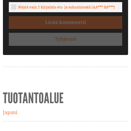
Näytä vain 2 kirjainta etu- ja sukunimestä (AA*** BB***)
Lisää kommentti
Tyhjennä
TUOTANTOALUE
Japani