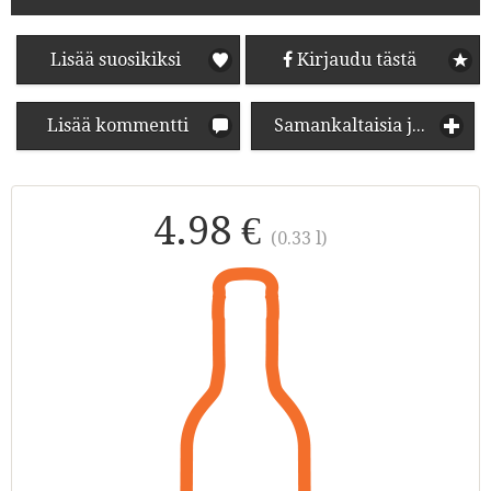
Lisää suosikiksi
Kirjaudu tästä
Lisää kommentti
Samankaltaisia juomia
4.98 €
(0.33 l)