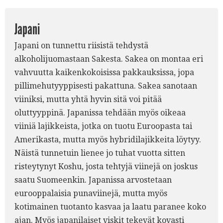
Japani
Japani on tunnettu riisistä tehdystä
alkoholijuomastaan Sakesta. Sakea on montaa eri
vahvuutta kaikenkokoisissa pakkauksissa, jopa
pillimehutyyppisesti pakattuna. Sakea sanotaan
viiniksi, mutta yhtä hyvin sitä voi pitää
oluttyyppinä. Japanissa tehdään myös oikeaa
viiniä lajikkeista, jotka on tuotu Euroopasta tai
Amerikasta, mutta myös hybridilajikkeita löytyy.
Näistä tunnetuin lienee jo tuhat vuotta sitten
risteytynyt Koshu, josta tehtyjä viinejä on joskus
saatu Suomeenkin. Japanissa arvostetaan
eurooppalaisia punaviinejä, mutta myös
kotimainen tuotanto kasvaa ja laatu paranee koko
ajan. Myös japanilaiset viskit tekevät kovasti