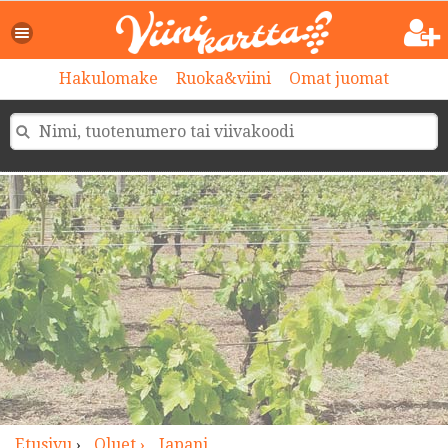
>
Hakulomake
Ruoka&viini
Omat juomat
Etusivu
›
Oluet ›
Japani