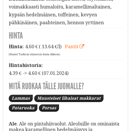
voimakkaasti humaloitu, karamellimaltainen,
kypsän hedelmäinen, toffeinen, kevyen
pähkinäinen, paahteinen, hennon yrttinen
HINTA
Hinta:
4.60
€ ( 13.64 €/l)
Pantit
(Huom! Tarkista viimeisin hinta Alkosta)
Hintahistoria:
4.39 € -> 4.60 € (07.01.2024)
MITÄ RUOKAA TÄLLE JUOMALLE?
Lammas
Mausteiset lihaisat makkarat
Pataruoka
Porsas
Ale
. Ale on pintahiivaolut. Aleoluille on ominaista
makea karamellinen hedelmäisyys ja