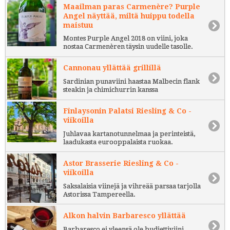
Maailman paras Carmenère? Purple
Angel näyttää, miltä huippu todella
maistuu
Montes Purple Angel 2018 on viini, joka
nostaa Carmenèren täysin uudelle tasolle.
Cannonau yllättää grillillä
Sardinian punaviini haastaa Malbecin flank
steakin ja chimichurrin kanssa
Finlaysonin Palatsi Riesling & Co -
viikoilla
Juhlavaa kartanotunnelmaa ja perinteistä,
laadukasta eurooppalaista ruokaa.
Astor Brasserie Riesling & Co -
viikoilla
Saksalaisia viinejä ja vihreää parsaa tarjolla
Astorissa Tampereella.
Alkon halvin Barbaresco yllättää
Barbaresco ei yleensä ole budjettiviini,