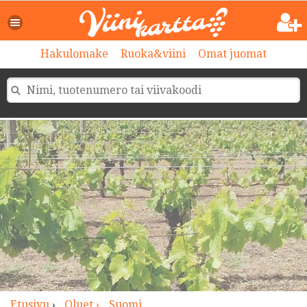
>
Hakulomake
Ruoka&viini
Omat juomat
Etusivu
›
Oluet ›
Suomi