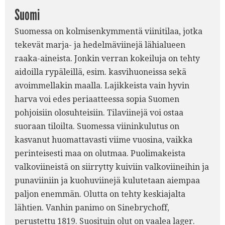
Suomi
Suomessa on kolmisenkymmentä viinitilaa, jotka
tekevät marja- ja hedelmäviinejä lähialueen
raaka-aineista. Jonkin verran kokeiluja on tehty
aidoilla rypäleillä, esim. kasvihuoneissa sekä
avoimmellakin maalla. Lajikkeista vain hyvin
harva voi edes periaatteessa sopia Suomen
pohjoisiin olosuhteisiin. Tilaviinejä voi ostaa
suoraan tiloilta. Suomessa viininkulutus on
kasvanut huomattavasti viime vuosina, vaikka
perinteisesti maa on olutmaa. Puolimakeista
valkoviineistä on siirrytty kuiviin valkoviineihin ja
punaviiniin ja kuohuviinejä kulutetaan aiempaa
paljon enemmän. Olutta on tehty keskiajalta
lähtien. Vanhin panimo on Sinebrychoff,
perustettu 1819. Suosituin olut on vaalea lager.