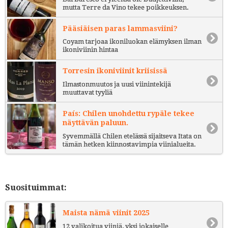
mutta Terre da Vino tekee poikkeuksen.
Pääsiäisen paras lammasviini?
Coyam tarjoaa ikoniluokan elämyksen ilman
ikoniviinin hintaa
Torresin ikoniviinit kriisissä
Ilmastonmuutos ja uusi viinintekijä
muuttavat tyyliä
País: Chilen unohdettu rypäle tekee
näyttävän paluun.
Syvemmällä Chilen etelässä sijaitseva Itata on
tämän hetken kiinnostavimpia viinialueita.
Suosituimmat:
Maista nämä viinit 2025
12 valikoitua viiniä, yksi jokaiselle