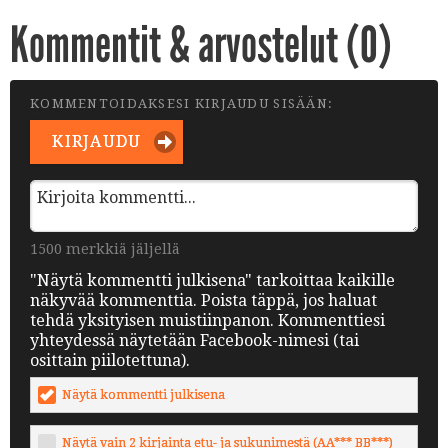
Kommentit & arvostelut (
0
)
KOMMENTOIDAKSESI KIRJAUDU SISÄÄN:
KIRJAUDU
1500 merkkiä jäljellä
"Näytä kommentti julkisena" tarkoittaa kaikille
näkyvää kommenttia. Poista täppä, jos haluat
tehdä yksityisen muistiinpanon. Kommenttiesi
yhteydessä näytetään Facebook-nimesi (tai
osittain piilotettuna).
Näytä kommentti julkisena
Näytä vain 2 kirjainta etu- ja sukunimestä (AA*** BB***)