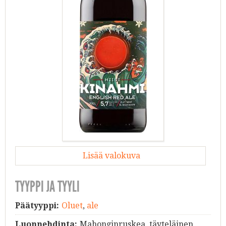
Lisää valokuva
TYYPPI JA TYYLI
Päätyyppi:
Oluet
,
ale
Luonnehdinta:
Mahonginruskea, täyteläinen,