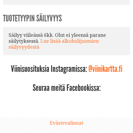
TUOTETYYPIN SÄILYVYYS
Säilyy viileässä 6kk. Olut ei yleensä parane
säilytyksessä.
Lue lisää alkoholijuomien
säilyvyydestä
Viinisuosituksia Instagramissa:
@viinikartta.fi
Seuraa meitä Facebookissa:
Evästevalinnat