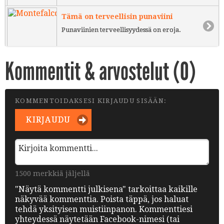
Tämä on terveellisin punaviini
Punaviinien terveellisyydessä on eroja.
Kommentit & arvostelut (
0
)
KOMMENTOIDAKSESI KIRJAUDU SISÄÄN:
KIRJAUDU
1500 merkkiä jäljellä
"Näytä kommentti julkisena" tarkoittaa kaikille
näkyvää kommenttia. Poista täppä, jos haluat
tehdä yksityisen muistiinpanon. Kommenttiesi
yhteydessä näytetään Facebook-nimesi (tai