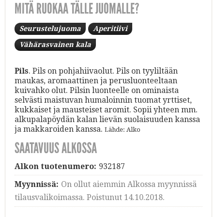
MITÄ RUOKAA TÄLLE JUOMALLE?
Seurustelujuoma
Aperitiivi
Vähärasvainen kala
Pils
. Pils on pohjahiivaolut. Pils on tyyliltään
maukas, aromaattinen ja perusluonteeltaan
kuivahko olut. Pilsin luonteelle on ominaista
selvästi maistuvan humaloinnin tuomat yrttiset,
kukkaiset ja mausteiset aromit. Sopii yhteen mm.
alkupalapöydän kalan lievän suolaisuuden kanssa
ja makkaroiden kanssa.
Lähde: Alko
SAATAVUUS ALKOSSA
Alkon tuotenumero:
932187
Myynnissä:
On ollut aiemmin Alkossa myynnissä
tilausvalikoimassa. Poistunut 14.10.2018.