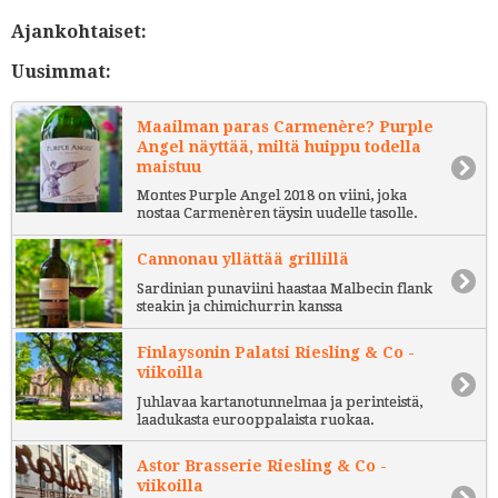
Ajankohtaiset:
Uusimmat:
Maailman paras Carmenère? Purple
Angel näyttää, miltä huippu todella
maistuu
Montes Purple Angel 2018 on viini, joka
nostaa Carmenèren täysin uudelle tasolle.
Cannonau yllättää grillillä
Sardinian punaviini haastaa Malbecin flank
steakin ja chimichurrin kanssa
Finlaysonin Palatsi Riesling & Co -
viikoilla
Juhlavaa kartanotunnelmaa ja perinteistä,
laadukasta eurooppalaista ruokaa.
Astor Brasserie Riesling & Co -
viikoilla