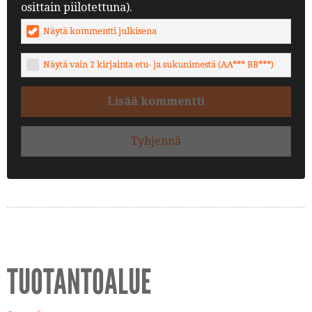
osittain piilotettuna).
Näytä kommentti julkisena
Näytä vain 2 kirjainta etu- ja sukunimestä (AA*** BB***)
Lisää kommentti
Tyhjennä
TUOTANTOALUE