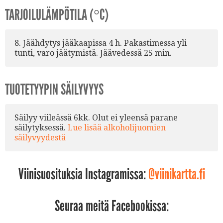
TARJOILULÄMPÖTILA (°C)
8. Jäähdytys jääkaapissa 4 h. Pakastimessa yli
tunti, varo jäätymistä. Jäävedessä 25 min.
TUOTETYYPIN SÄILYVYYS
Säilyy viileässä 6kk. Olut ei yleensä parane
säilytyksessä.
Lue lisää alkoholijuomien
säilyvyydestä
Viinisuosituksia Instagramissa:
@viinikartta.fi
Seuraa meitä Facebookissa: