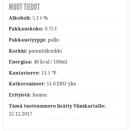
MUUT TIEDOT
Alkoholi:
5.1 t-%
Pakkauskoko:
0.75 l
Pakkaustyyppi:
pullo
Korkki:
patenttikorkki
Energiaa:
40 kcal / 100ml
Kantavierre:
11.5 °P
Katkeroaineet:
51.0 EBU-yks.
Erityistä:
luomu
Tämä tuotenumero lisätty Viinikartalle:
25.12.2017