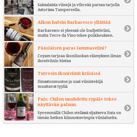
Saksalaisia viinejä ja vihreää parsaa tarjolla
Astorissa Tampereella.
Alkon halvin Barbaresco yllättää
Barbaresco ei yleensä ole budjettiviini,
mutta Terre da Vino tekee poikkeuksen.
Pääsiäisen paras lammasviini?
Coyam tarjoaa ikoniluokan elämyksen ilman
ikoniviinin hintaa
Torresin ikoniviinit kriisissä
Ilmastonmuutos ja uusi viinintekijä
muuttavat tyyliä
País: Chilen unohdettu rypäle tekee
näyttävän paluun.
Syvemmällä Chilen etelässä sijaitseva Itata on
tämän hetken kiinnostavimpia viinialueita.