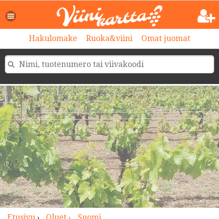
>
Hakulomake
Ruoka&viini
Omat juomat
Etusivu
›
Oluet ›
Suomi