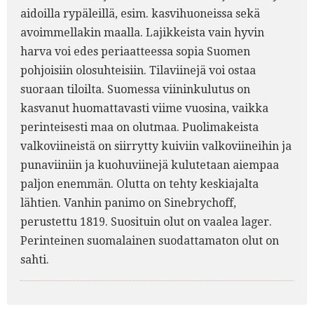
aidoilla rypäleillä, esim. kasvihuoneissa sekä
avoimmellakin maalla. Lajikkeista vain hyvin
harva voi edes periaatteessa sopia Suomen
pohjoisiin olosuhteisiin. Tilaviinejä voi ostaa
suoraan tiloilta. Suomessa viininkulutus on
kasvanut huomattavasti viime vuosina, vaikka
perinteisesti maa on olutmaa. Puolimakeista
valkoviineistä on siirrytty kuiviin valkoviineihin ja
punaviiniin ja kuohuviinejä kulutetaan aiempaa
paljon enemmän. Olutta on tehty keskiajalta
lähtien. Vanhin panimo on Sinebrychoff,
perustettu 1819. Suosituin olut on vaalea lager.
Perinteinen suomalainen suodattamaton olut on
sahti.