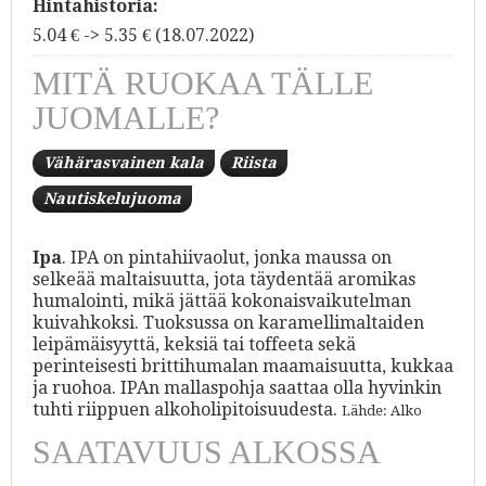
Hintahistoria:
5.04 € -> 5.35 € (18.07.2022)
MITÄ RUOKAA TÄLLE
JUOMALLE?
Vähärasvainen kala
Riista
Nautiskelujuoma
Ipa
. IPA on pintahiivaolut, jonka maussa on
selkeää maltaisuutta, jota täydentää aromikas
humalointi, mikä jättää kokonaisvaikutelman
kuivahkoksi. Tuoksussa on karamellimaltaiden
leipämäisyyttä, keksiä tai toffeeta sekä
perinteisesti brittihumalan maamaisuutta, kukkaa
ja ruohoa. IPAn mallaspohja saattaa olla hyvinkin
tuhti riippuen alkoholipitoisuudesta.
Lähde: Alko
SAATAVUUS ALKOSSA