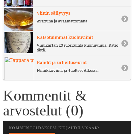
Viinin säilyvyys
Avattuna ja avaamattomana
Katsotuimmat kuohuviinit
Viinikartan 20 suosituinta kuohuviiniä. Katso
tästä.
Bändit ja urheiluseurat
Nimikkoviinit ja -tuotteet Alkossa.
Kommentit &
arvostelut (
0
)
KOMMENTOIDAKSESI KIRJAUDU SISÄÄN: