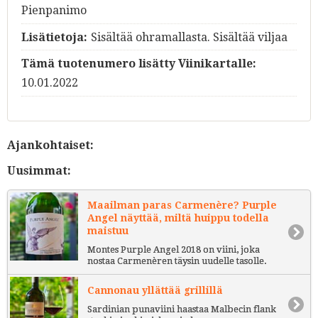
Pienpanimo
Lisätietoja:
Sisältää ohramallasta. Sisältää viljaa
Tämä tuotenumero lisätty Viinikartalle:
10.01.2022
Ajankohtaiset:
Uusimmat:
Maailman paras Carmenère? Purple
Angel näyttää, miltä huippu todella
maistuu
Montes Purple Angel 2018 on viini, joka
nostaa Carmenèren täysin uudelle tasolle.
Cannonau yllättää grillillä
Sardinian punaviini haastaa Malbecin flank