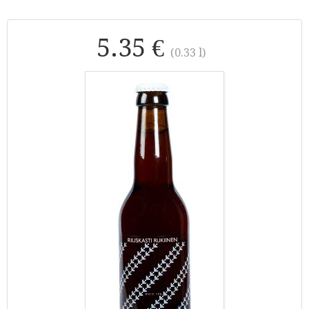
5.35 €
(0.33 l)