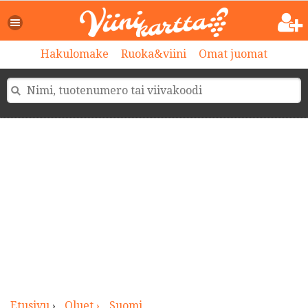
>
Hakulomake
Ruoka&viini
Omat juomat
Etusivu
›
Oluet ›
Suomi