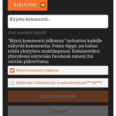
KIRJAUDU
1500 merkkiä jäljellä
"Näytä kommentti julkisena" tarkoittaa kaikille
näkyvää kommenttia. Poista täppä, jos haluat
tehdä yksityisen muistiinpanon. Kommenttiesi
yhteydessä näytetään Facebook-nimesi (tai
osittain piilotettuna).
Näytä kommentti julkisena
Näytä vain 2 kirjainta etu- ja sukunimestä (AA*** BB***)
Lisää kommentti
Tyhjennä