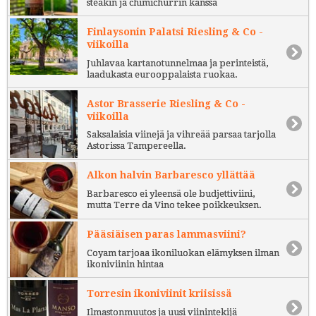
steakin ja chimichurrin kanssa
Finlaysonin Palatsi Riesling & Co -
viikoilla
Juhlavaa kartanotunnelmaa ja perinteistä,
laadukasta eurooppalaista ruokaa.
Astor Brasserie Riesling & Co -
viikoilla
Saksalaisia viinejä ja vihreää parsaa tarjolla
Astorissa Tampereella.
Alkon halvin Barbaresco yllättää
Barbaresco ei yleensä ole budjettiviini,
mutta Terre da Vino tekee poikkeuksen.
Pääsiäisen paras lammasviini?
Coyam tarjoaa ikoniluokan elämyksen ilman
ikoniviinin hintaa
Torresin ikoniviinit kriisissä
Ilmastonmuutos ja uusi viinintekijä