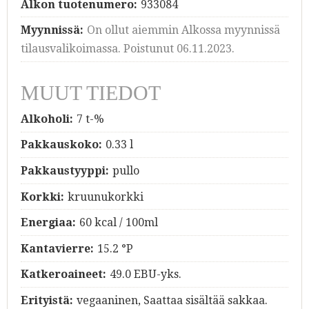
Alkon tuotenumero:
933084
Myynnissä:
On ollut aiemmin Alkossa myynnissä
tilausvalikoimassa. Poistunut 06.11.2023.
MUUT TIEDOT
Alkoholi:
7 t-%
Pakkauskoko:
0.33 l
Pakkaustyyppi:
pullo
Korkki:
kruunukorkki
Energiaa:
60 kcal / 100ml
Kantavierre:
15.2 °P
Katkeroaineet:
49.0 EBU-yks.
Erityistä:
vegaaninen, Saattaa sisältää sakkaa.