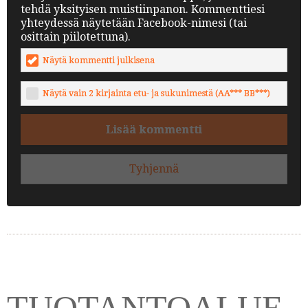
tehdä yksityisen muistiinpanon. Kommenttiesi
yhteydessä näytetään Facebook-nimesi (tai
osittain piilotettuna).
Näytä kommentti julkisena
Näytä vain 2 kirjainta etu- ja sukunimestä (AA*** BB***)
Lisää kommentti
Tyhjennä
TUOTANTOALUE