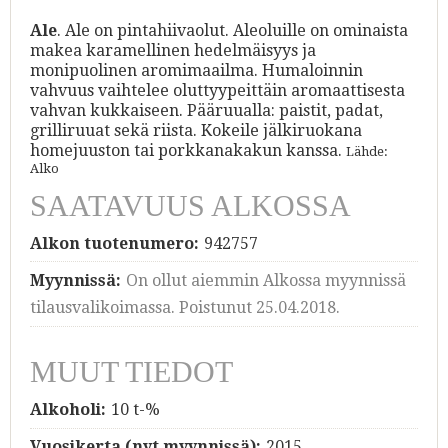
Ale
. Ale on pintahiivaolut. Aleoluille on ominaista
makea karamellinen hedelmäisyys ja
monipuolinen aromimaailma. Humaloinnin
vahvuus vaihtelee oluttyypeittäin aromaattisesta
vahvan kukkaiseen. Pääruualla: paistit, padat,
grilliruuat sekä riista. Kokeile jälkiruokana
homejuuston tai porkkanakakun kanssa.
Lähde:
Alko
SAATAVUUS ALKOSSA
Alkon tuotenumero:
942757
Myynnissä:
On ollut aiemmin Alkossa myynnissä
tilausvalikoimassa. Poistunut 25.04.2018.
MUUT TIEDOT
Alkoholi:
10 t-%
Vuosikerta (nyt myynnissä):
2015