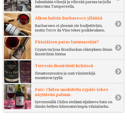
Saksalaisia viinejä ja vihreää parsaa tarjolla
Astorissa Tampereella.
Alkon halvin Barbaresco yllättää
Barbaresco ei yleensä ole budjettiviini,
mutta Terre da Vino tekee poikkeuksen.
Pääsiäisen paras lammasviini?
Coyam tarjoaa ikoniluokan elämyksen ilman
ikoniviinin hintaa
Torresin ikoniviinit kriisissä
Ilmastonmuutos ja uusi viinintekijä
muuttavat tyyliä
País: Chilen unohdettu rypäle tekee
näyttävän paluun.
Syvemmällä Chilen etelässä sijaitseva Itata on
tämän hetken kiinnostavimpia viinialueita.