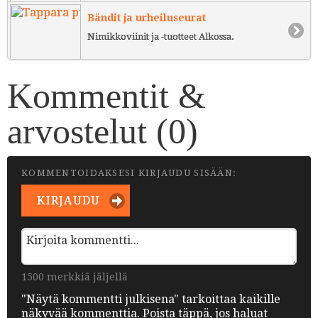
Bändit ja urheiluseurat
Nimikkoviinit ja -tuotteet Alkossa.
Kommentit &
arvostelut (
0
)
KOMMENTOIDAKSESI KIRJAUDU SISÄÄN:
KIRJAUDU
1500 merkkiä jäljellä
"Näytä kommentti julkisena" tarkoittaa kaikille
näkyvää kommenttia. Poista täppä, jos haluat