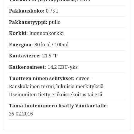
Pakkauskoko:
0.75 l
Pakkaustyyppi:
pullo
Korkki:
luonnonkorkki
Energiaa:
80 kcal / 100ml
Kantavierre:
21.5 °P
Katkeroaineet:
14,2 EBU-yks.
Tuotteen nimen selitykset:
cuvee =
Ranskalainen termi, lukuisia merkityksiä.
Useimmiten tietty erikoissekoitus tai erä.
Tämä tuotenumero lisätty Viinikartalle:
25.02.2016