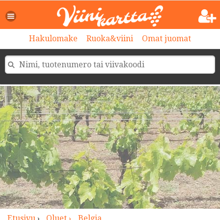
>
Hakulomake
Ruoka&viini
Omat juomat
Etusivu
›
Oluet ›
Belgia