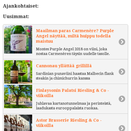
Ajankohtaiset:
Uusimmat:
Maailman paras Carmenère? Purple
Angel näyttää, miltä huippu todella
maistuu
Montes Purple Angel 2018 on viini, joka
nostaa Carmenèren täysin uudelle tasolle.
Cannonau yllättää grillillä
Sardinian punaviini haastaa Malbecin flank
steakin ja chimichurrin kanssa
Finlaysonin Palatsi Riesling & Co -
viikoilla
Juhlavaa kartanotunnelmaa ja perinteistä,
laadukasta eurooppalaista ruokaa.
Astor Brasserie Riesling & Co -
viikoilla