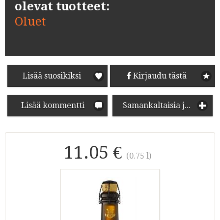
olevat tuotteet:
Oluet
Lisää suosikiksi
Kirjaudu tästä
Lisää kommentti
Samankaltaisia juomia
11.05 €
(0.75 l)