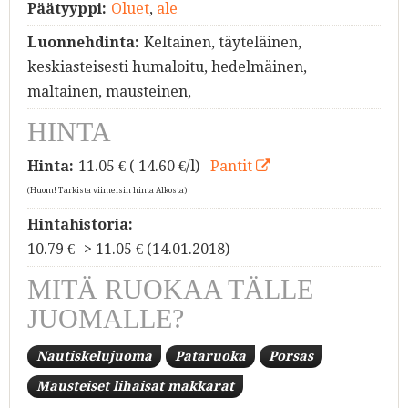
Päätyyppi:
Oluet
,
ale
Luonnehdinta:
Keltainen, täyteläinen,
keskiasteisesti humaloitu, hedelmäinen,
maltainen, mausteinen,
HINTA
Hinta:
11.05
€ ( 14.60 €/l)
Pantit
(Huom! Tarkista viimeisin hinta Alkosta)
Hintahistoria:
10.79 € -> 11.05 € (14.01.2018)
MITÄ RUOKAA TÄLLE
JUOMALLE?
Nautiskelujuoma
Pataruoka
Porsas
Mausteiset lihaisat makkarat