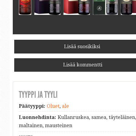
Lisää suosikiksi
Lisää kommentti
TYYPPI JA TYYLI
Päätyyppi:
Oluet
,
ale
Luonnehdinta:
Kullanruskea, samea, täyteläinen
maltainen, mausteinen