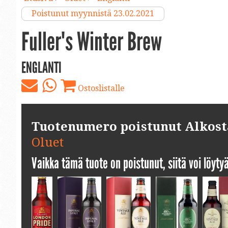
Poistunut myynnistä 23.02.2021
Fuller's Winter Brew
ENGLANTI
Ostoslistalle
Tuotenumero poistunut Alkosta.
Oluet
Vaikka tämä tuote on poistunut, siitä voi löyt