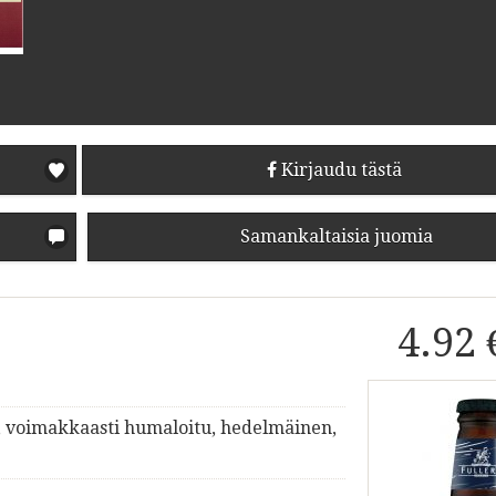
Kirjaudu tästä
Samankaltaisia juomia
4.92 
, voimakkaasti humaloitu, hedelmäinen,