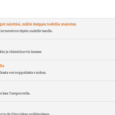
l näyttää, miltä huippu todella maistuu
Carmenèren täysin uudelle tasolle.
kin ja chimichurrin kanssa
lla
ukasta eurooppalaista ruokaa.
torissa Tampereella.
Terre da Vino tekee poikkeuksen.