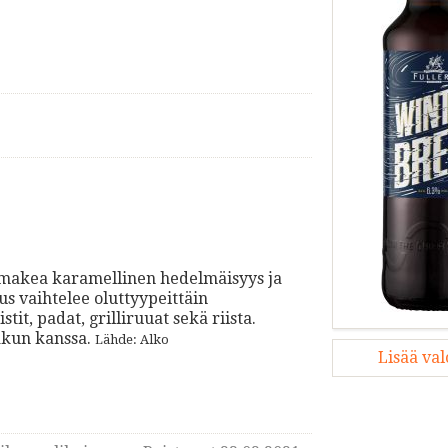
ta makea karamellinen hedelmäisyys ja
 vaihtelee oluttyypeittäin
it, padat, grilliruuat sekä riista.
akun kanssa.
Lähde: Alko
Lisää va