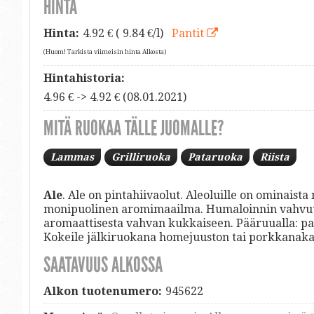
HINTA
Hinta:
4.92
€ ( 9.84 €/l)
Pantit
(Huom! Tarkista viimeisin hinta Alkosta)
Hintahistoria:
4.96 € -> 4.92 € (08.01.2021)
MITÄ RUOKAA TÄLLE JUOMALLE?
Lammas
Grilliruoka
Pataruoka
Riista
Ale
. Ale on pintahiivaolut. Aleoluille on ominais
monipuolinen aromimaailma. Humaloinnin vahvuus
aromaattisesta vahvan kukkaiseen. Pääruualla: paist
Kokeile jälkiruokana homejuuston tai porkkanak
SAATAVUUS ALKOSSA
Alkon tuotenumero:
945622