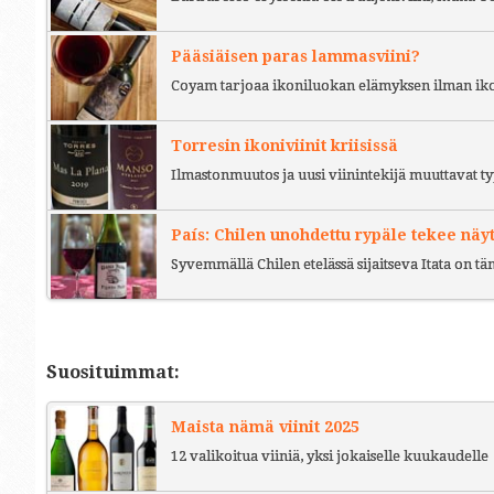
Pääsiäisen paras lammasviini?
Coyam tarjoaa ikoniluokan elämyksen ilman iko
Torresin ikoniviinit kriisissä
Ilmastonmuutos ja uusi viinintekijä muuttavat ty
País: Chilen unohdettu rypäle tekee näy
Syvemmällä Chilen etelässä sijaitseva Itata on t
Suosituimmat:
Maista nämä viinit 2025
12 valikoitua viiniä, yksi jokaiselle kuukaudelle