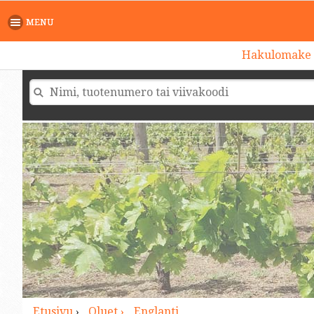
>
MENU
Hakulomake
Etusivu
›
Oluet ›
Englanti