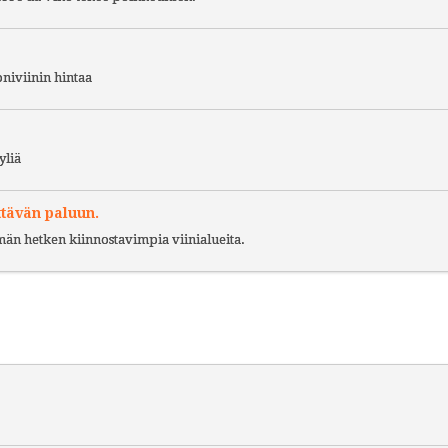
niviinin hintaa
yliä
ttävän paluun.
ämän hetken kiinnostavimpia viinialueita.