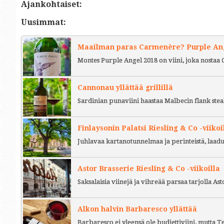
Ajankohtaiset:
Uusimmat:
Maailman paras Carmenère? Purple Ange
Montes Purple Angel 2018 on viini, joka nostaa 
Cannonau yllättää grillillä
Sardinian punaviini haastaa Malbecin flank stea
Finlaysonin Palatsi Riesling & Co -viikoi
Juhlavaa kartanotunnelmaa ja perinteistä, laad
Astor Brasserie Riesling & Co -viikoilla
Saksalaisia viinejä ja vihreää parsaa tarjolla As
Alkon halvin Barbaresco yllättää
Barbaresco ei yleensä ole budjettiviini, mutta 