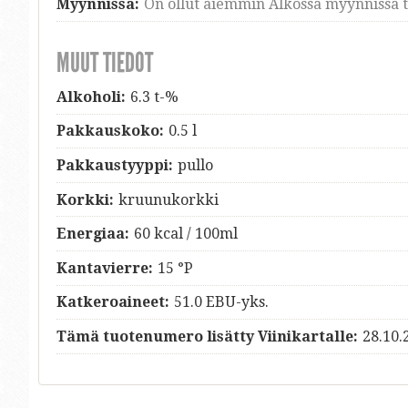
Myynnissä:
On ollut aiemmin Alkossa myynnissä ti
MUUT TIEDOT
Alkoholi:
6.3 t-%
Pakkauskoko:
0.5 l
Pakkaustyyppi:
pullo
Korkki:
kruunukorkki
Energiaa:
60 kcal / 100ml
Kantavierre:
15 °P
Katkeroaineet:
51.0 EBU-yks.
Tämä tuotenumero lisätty Viinikartalle:
28.10.