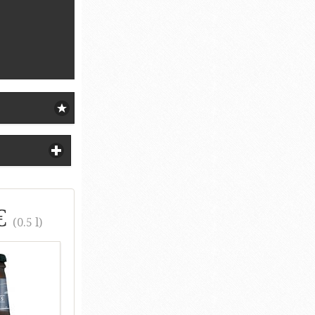
€
(0.5 l)