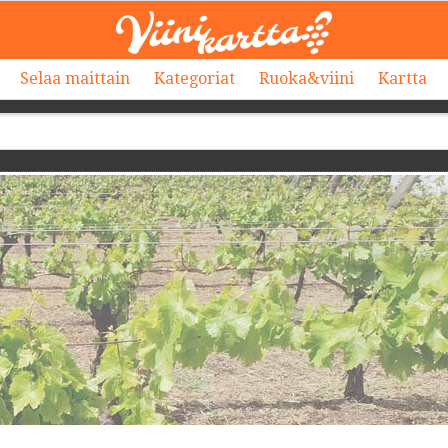
Selaa maittain
Kategoriat
Ruoka&viini
Kartta