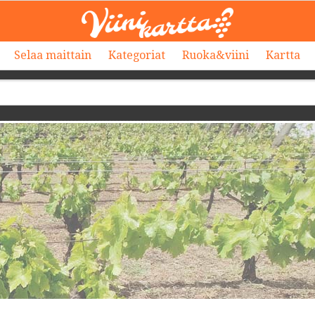
Selaa maittain
Kategoriat
Ruoka&viini
Kartta