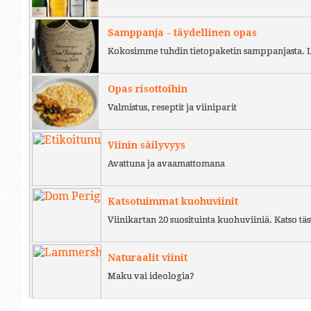
Samppanja - täydellinen opas
Kokosimme tuhdin tietopaketin samppanjasta. L
Opas risottoihin
Valmistus, reseptit ja viiniparit
Viinin säilyvyys
Avattuna ja avaamattomana
Katsotuimmat kuohuviinit
Viinikartan 20 suosituinta kuohuviiniä. Katso täs
Naturaalit viinit
Maku vai ideologia?