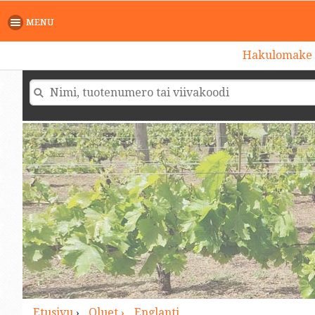
>
MENU
Hakulomake
Etusivu
›
Oluet ›
Englanti