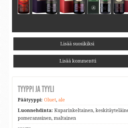
Lisää suosikiksi
Lisää kommentti
TYYPPI JA TYYLI
Päätyyppi:
Oluet
,
ale
Luonnehdinta:
Kuparinkeltainen, keskitäyteläin
pomeranssinen, maltainen