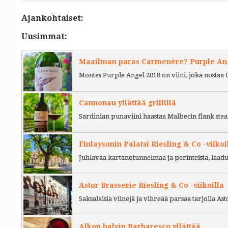
Ajankohtaiset:
Uusimmat:
Maailman paras Carmenère? Purple Ange
Montes Purple Angel 2018 on viini, joka nostaa 
Cannonau yllättää grillillä
Sardinian punaviini haastaa Malbecin flank stea
Finlaysonin Palatsi Riesling & Co -viikoi
Juhlavaa kartanotunnelmaa ja perinteistä, laad
Astor Brasserie Riesling & Co -viikoilla
Saksalaisia viinejä ja vihreää parsaa tarjolla As
Alkon halvin Barbaresco yllättää