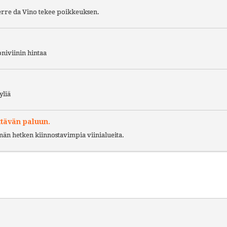
Terre da Vino tekee poikkeuksen.
niviinin hintaa
yliä
ttävän paluun.
ämän hetken kiinnostavimpia viinialueita.