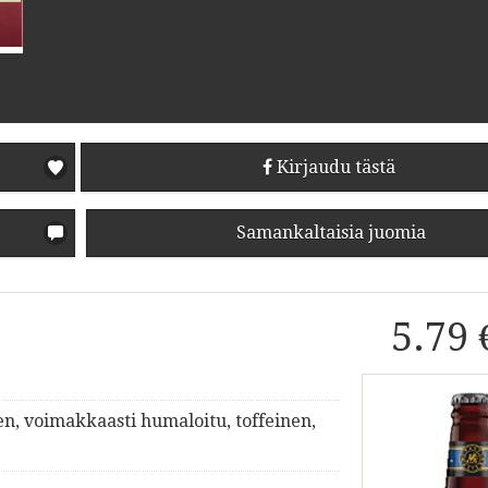
Kirjaudu tästä
Samankaltaisia juomia
5.79 
en, voimakkaasti humaloitu, toffeinen,