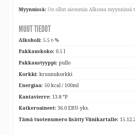
Myynnissä:
On ollut aiemmin Alkossa myynnissä ti
MUUT TIEDOT
Alkoholi:
5.5 t-%
Pakkauskoko:
0.5 l
Pakkaustyyppi:
pullo
Korkki:
kruunukorkki
Energiaa:
50 kcal / 100ml
Kantavierre:
13.8 °P
Katkeroaineet:
36.0 EBU-yks.
Tämä tuotenumero lisätty Viinikartalle:
15.12.