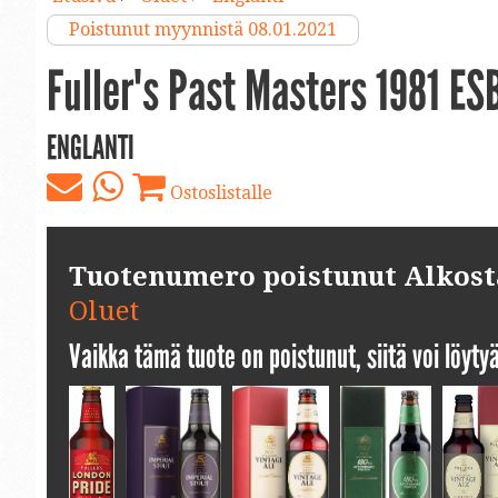
Poistunut myynnistä 08.01.2021
Fuller's Past Masters 1981 ES
ENGLANTI
Ostoslistalle
Tuotenumero poistunut Alkosta.
Oluet
Vaikka tämä tuote on poistunut, siitä voi löyt