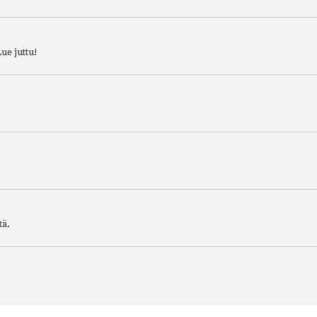
ue juttu!
tä.