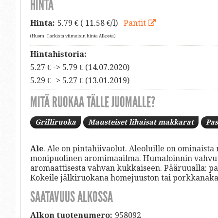
HINTA
Hinta:
5.79
€ ( 11.58 €/l)
Pantit
(Huom! Tarkista viimeisin hinta Alkosta)
Hintahistoria:
5.27 € -> 5.79 € (14.07.2020)
5.29 € -> 5.27 € (13.01.2019)
MITÄ RUOKAA TÄLLE JUOMALLE?
Grilliruoka
Mausteiset lihaisat makkarat
Pas
Ale
. Ale on pintahiivaolut. Aleoluille on ominais
monipuolinen aromimaailma. Humaloinnin vahvuus
aromaattisesta vahvan kukkaiseen. Pääruualla: paist
Kokeile jälkiruokana homejuuston tai porkkanak
SAATAVUUS ALKOSSA
Alkon tuotenumero:
958092