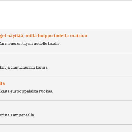
l näyttää, miltä huippu todella maistuu
Carmenèren täysin uudelle tasolle.
kin ja chimichurrin kanssa
lla
ukasta eurooppalaista ruokaa.
torissa Tampereella.