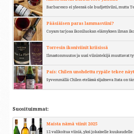
Barbaresco ei yleensä ole budjettiviini, mutta 
Pääsiäisen paras lammasviini?
Coyam tarjoaa ikoniluokan elämyksen ilman iko
Torresin ikoniviinit kriisissä
Ilmastonmuutos ja uusi viinintekijä muuttavat ty
País: Chilen unohdettu rypäle tekee näy
Syvemmällä Chilen etelässä sijaitseva Itata on t
Suosituimmat:
Maista nämä viinit 2025
12 valikoitua viiniä, yksi jokaiselle kuukaudelle