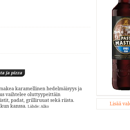
ta ja pizza
ta makea karamellinen hedelmäisyys ja
 vaihtelee oluttyypeittäin
it, padat, grilliruuat sekä riista.
Lisää va
akun kanssa.
Lähde: Alko