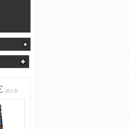
€
(0.5 l)