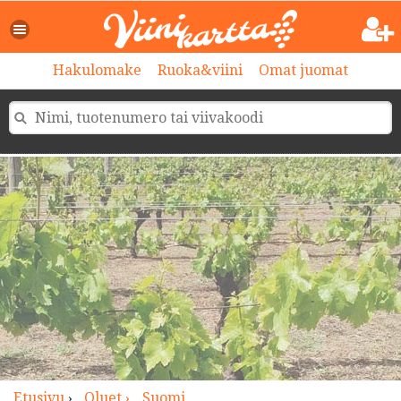
>
Hakulomake
Ruoka&viini
Omat juomat
Etusivu
›
Oluet ›
Suomi