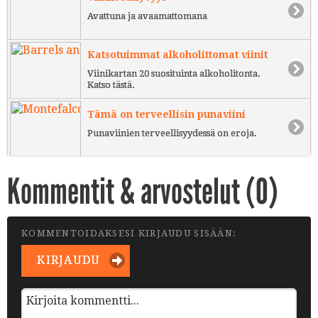
Avattuna ja avaamattomana
Katsotuimmat alkoholittomat viinit
Viinikartan 20 suosituinta alkoholitonta.
Katso tästä.
Tämä on terveellisin punaviini
Punaviinien terveellisyydessä on eroja.
Kommentit & arvostelut (
0
)
KOMMENTOIDAKSESI KIRJAUDU SISÄÄN:
KIRJAUDU