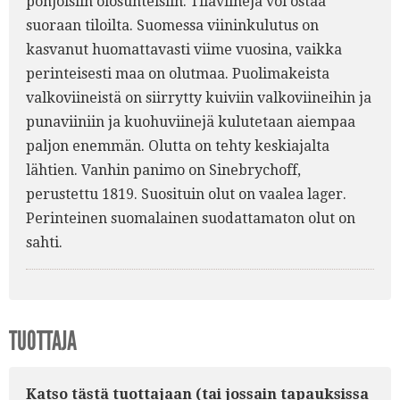
pohjoisiin olosuhteisiin. Tilaviinejä voi ostaa
suoraan tiloilta. Suomessa viininkulutus on
kasvanut huomattavasti viime vuosina, vaikka
perinteisesti maa on olutmaa. Puolimakeista
valkoviineistä on siirrytty kuiviin valkoviineihin ja
punaviiniin ja kuohuviinejä kulutetaan aiempaa
paljon enemmän. Olutta on tehty keskiajalta
lähtien. Vanhin panimo on Sinebrychoff,
perustettu 1819. Suosituin olut on vaalea lager.
Perinteinen suomalainen suodattamaton olut on
sahti.
TUOTTAJA
Katso tästä tuottajaan (tai jossain tapauksissa