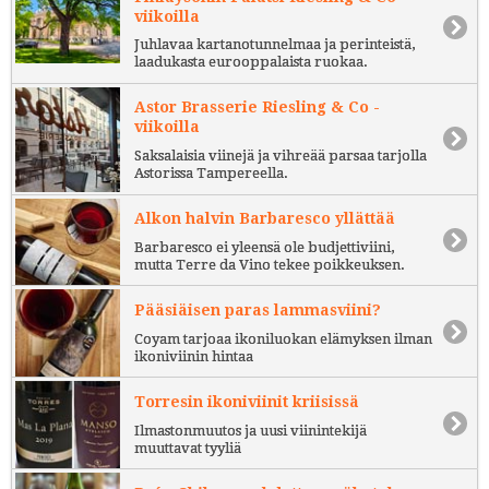
viikoilla
Juhlavaa kartanotunnelmaa ja perinteistä,
laadukasta eurooppalaista ruokaa.
Astor Brasserie Riesling & Co -
viikoilla
Saksalaisia viinejä ja vihreää parsaa tarjolla
Astorissa Tampereella.
Alkon halvin Barbaresco yllättää
Barbaresco ei yleensä ole budjettiviini,
mutta Terre da Vino tekee poikkeuksen.
Pääsiäisen paras lammasviini?
Coyam tarjoaa ikoniluokan elämyksen ilman
ikoniviinin hintaa
Torresin ikoniviinit kriisissä
Ilmastonmuutos ja uusi viinintekijä
muuttavat tyyliä