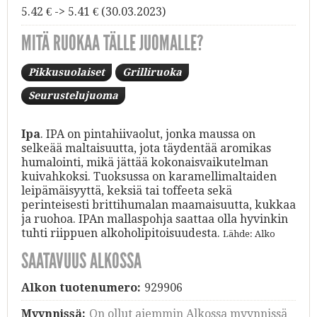
5.42 € -> 5.41 € (30.03.2023)
MITÄ RUOKAA TÄLLE JUOMALLE?
Pikkusuolaiset
Grilliruoka
Seurustelujuoma
Ipa
. IPA on pintahiivaolut, jonka maussa on
selkeää maltaisuutta, jota täydentää aromikas
humalointi, mikä jättää kokonaisvaikutelman
kuivahkoksi. Tuoksussa on karamellimaltaiden
leipämäisyyttä, keksiä tai toffeeta sekä
perinteisesti brittihumalan maamaisuutta, kukkaa
ja ruohoa. IPAn mallaspohja saattaa olla hyvinkin
tuhti riippuen alkoholipitoisuudesta.
Lähde: Alko
SAATAVUUS ALKOSSA
Alkon tuotenumero:
929906
Myynnissä:
On ollut aiemmin Alkossa myynnissä