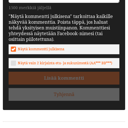
1500 merkkiä jäljellä
"Näytä kommentti julkisena" tarkoittaa kaikille
näkyvää kommenttia. Poista täppä, jos haluat
tehdä yksityisen muistiinpanon. Kommenttiesi
yhteydessä näytetään Facebook-nimesi (tai
osittain piilotettuna).
Näytä kommentti julkisena
Näytä vain 2 kirjainta etu- ja sukunimestä (AA*** BB***)
Lisää kommentti
Tyhjennä