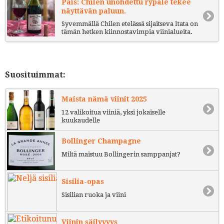
País: Chilen unohdettu rypäle tekee
näyttävän paluun.
Syvemmällä Chilen etelässä sijaitseva Itata on
tämän hetken kiinnostavimpia viinialueita.
Suosituimmat:
Maista nämä viinit 2025
12 valikoitua viiniä, yksi jokaiselle
kuukaudelle
Bollinger Champagne
Miltä maistuu Bollingerin samppanjat?
Sisilia-opas
Sisilian ruoka ja viini
Viinin säilyvyys