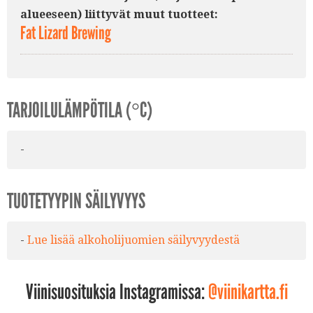
alueeseen) liittyvät muut tuotteet:
Fat Lizard Brewing
TARJOILULÄMPÖTILA (°C)
-
TUOTETYYPIN SÄILYVYYS
-
Lue lisää alkoholijuomien säilyvyydestä
Viinisuosituksia Instagramissa:
@viinikartta.fi