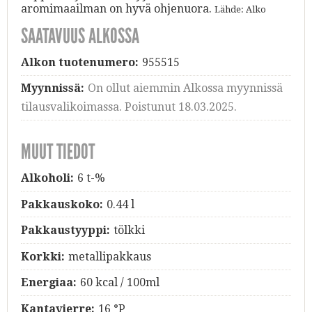
aromimaailman on hyvä ohjenuora.
Lähde: Alko
SAATAVUUS ALKOSSA
Alkon tuotenumero:
955515
Myynnissä:
On ollut aiemmin Alkossa myynnissä
tilausvalikoimassa. Poistunut 18.03.2025.
MUUT TIEDOT
Alkoholi:
6 t-%
Pakkauskoko:
0.44 l
Pakkaustyyppi:
tölkki
Korkki:
metallipakkaus
Energiaa:
60 kcal / 100ml
Kantavierre:
16 °P