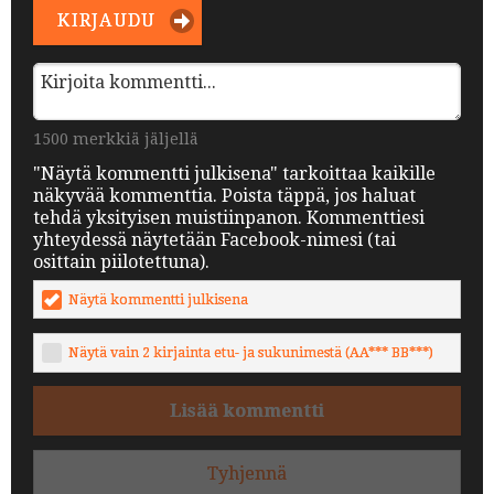
KIRJAUDU
1500 merkkiä jäljellä
"Näytä kommentti julkisena" tarkoittaa kaikille
näkyvää kommenttia. Poista täppä, jos haluat
tehdä yksityisen muistiinpanon. Kommenttiesi
yhteydessä näytetään Facebook-nimesi (tai
osittain piilotettuna).
Näytä kommentti julkisena
Näytä vain 2 kirjainta etu- ja sukunimestä (AA*** BB***)
Lisää kommentti
Tyhjennä