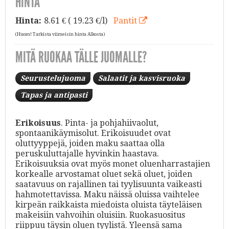
HINTA
Hinta:
8.61
€ ( 19.23 €/l)
Pantit
(Huom! Tarkista viimeisin hinta Alkosta)
MITÄ RUOKAA TÄLLE JUOMALLE?
Seurustelujuoma
Salaatit ja kasvisruoka
Tapas ja antipasti
Erikoisuus
. Pinta- ja pohjahiivaolut,
spontaanikäymisolut. Erikoisuudet ovat
oluttyyppejä, joiden maku saattaa olla
peruskuluttajalle hyvinkin haastava.
Erikoisuuksia ovat myös monet oluenharrastajien
korkealle arvostamat oluet sekä oluet, joiden
saatavuus on rajallinen tai tyylisuunta vaikeasti
hahmotettavissa. Maku näissä oluissa vaihtelee
kirpeän raikkaista miedoista oluista täyteläisen
makeisiin vahvoihin oluisiin. Ruokasuositus
riippuu täysin oluen tyylistä. Yleensä sama