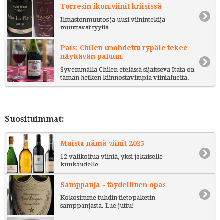
Torresin ikoniviinit kriisissä
Ilmastonmuutos ja uusi viinintekijä
muuttavat tyyliä
País: Chilen unohdettu rypäle tekee
näyttävän paluun.
Syvemmällä Chilen etelässä sijaitseva Itata on
tämän hetken kiinnostavimpia viinialueita.
Suosituimmat:
Maista nämä viinit 2025
12 valikoitua viiniä, yksi jokaiselle
kuukaudelle
Samppanja - täydellinen opas
Kokosimme tuhdin tietopaketin
samppanjasta. Lue juttu!