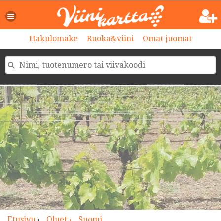
>
Hakulomake
Ruoka&viini
Omat juomat
Etusivu
›
Oluet ›
Suomi