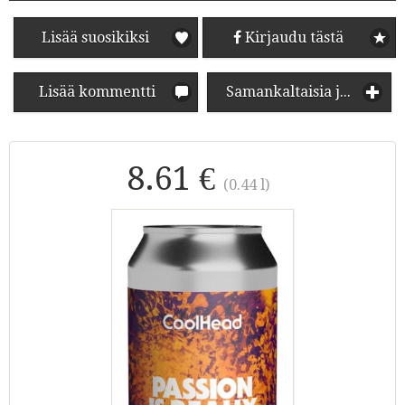
Lisää suosikiksi
Kirjaudu tästä
Lisää kommentti
Samankaltaisia juomia
8.61 €
(0.44 l)