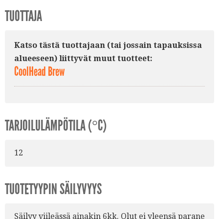
TUOTTAJA
Katso tästä tuottajaan (tai jossain tapauksissa
alueeseen) liittyvät muut tuotteet:
CoolHead Brew
TARJOILULÄMPÖTILA (°C)
12
TUOTETYYPIN SÄILYVYYS
Säilyy viileässä ainakin 6kk. Olut ei yleensä parane