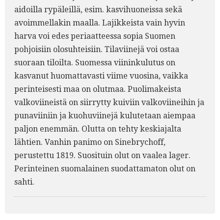
aidoilla rypäleillä, esim. kasvihuoneissa sekä
avoimmellakin maalla. Lajikkeista vain hyvin
harva voi edes periaatteessa sopia Suomen
pohjoisiin olosuhteisiin. Tilaviinejä voi ostaa
suoraan tiloilta. Suomessa viininkulutus on
kasvanut huomattavasti viime vuosina, vaikka
perinteisesti maa on olutmaa. Puolimakeista
valkoviineistä on siirrytty kuiviin valkoviineihin ja
punaviiniin ja kuohuviinejä kulutetaan aiempaa
paljon enemmän. Olutta on tehty keskiajalta
lähtien. Vanhin panimo on Sinebrychoff,
perustettu 1819. Suosituin olut on vaalea lager.
Perinteinen suomalainen suodattamaton olut on
sahti.