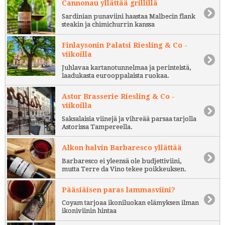
Cannonau yllättää grillillä
Sardinian punaviini haastaa Malbecin flank
steakin ja chimichurrin kanssa
Finlaysonin Palatsi Riesling & Co -
viikoilla
Juhlavaa kartanotunnelmaa ja perinteistä,
laadukasta eurooppalaista ruokaa.
Astor Brasserie Riesling & Co -
viikoilla
Saksalaisia viinejä ja vihreää parsaa tarjolla
Astorissa Tampereella.
Alkon halvin Barbaresco yllättää
Barbaresco ei yleensä ole budjettiviini,
mutta Terre da Vino tekee poikkeuksen.
Pääsiäisen paras lammasviini?
Coyam tarjoaa ikoniluokan elämyksen ilman
ikoniviinin hintaa