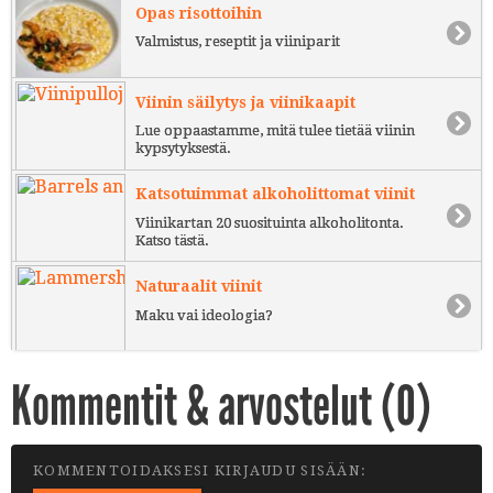
Opas risottoihin
Valmistus, reseptit ja viiniparit
Viinin säilytys ja viinikaapit
Lue oppaastamme, mitä tulee tietää viinin
kypsytyksestä.
Katsotuimmat alkoholittomat viinit
Viinikartan 20 suosituinta alkoholitonta.
Katso tästä.
Naturaalit viinit
Maku vai ideologia?
Kommentit & arvostelut (
0
)
KOMMENTOIDAKSESI KIRJAUDU SISÄÄN: