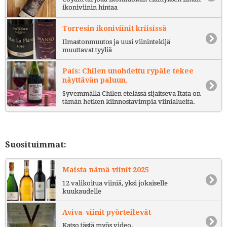
ikoniviinin hintaa
Torresin ikoniviinit kriisissä
Ilmastonmuutos ja uusi viinintekijä
muuttavat tyyliä
País: Chilen unohdettu rypäle tekee
näyttävän paluun.
Syvemmällä Chilen etelässä sijaitseva Itata on
tämän hetken kiinnostavimpia viinialueita.
Suosituimmat:
Maista nämä viinit 2025
12 valikoitua viiniä, yksi jokaiselle
kuukaudelle
Aviva-viinit pyörteilevät
Katso tästä myös video.