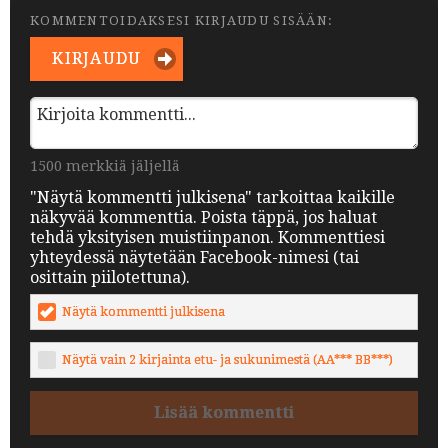
KOMMENTOIDAKSESI KIRJAUDU SISÄÄN:
KIRJAUDU
1500 merkkiä jäljellä
"Näytä kommentti julkisena" tarkoittaa kaikille
näkyvää kommenttia. Poista täppä, jos haluat
tehdä yksityisen muistiinpanon. Kommenttiesi
yhteydessä näytetään Facebook-nimesi (tai
osittain piilotettuna).
Näytä kommentti julkisena
Näytä vain 2 kirjainta etu- ja sukunimestä (AA*** BB***)
Lisää kommentti