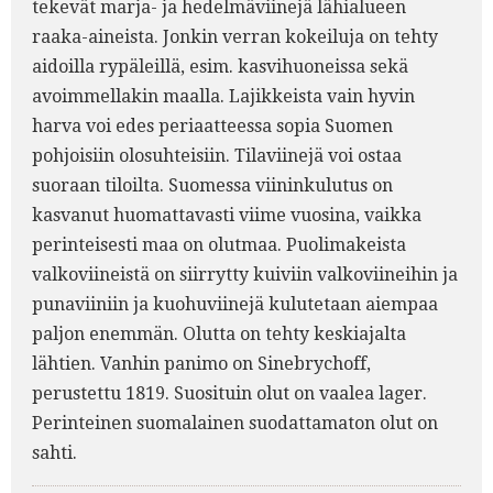
tekevät marja- ja hedelmäviinejä lähialueen
raaka-aineista. Jonkin verran kokeiluja on tehty
aidoilla rypäleillä, esim. kasvihuoneissa sekä
avoimmellakin maalla. Lajikkeista vain hyvin
harva voi edes periaatteessa sopia Suomen
pohjoisiin olosuhteisiin. Tilaviinejä voi ostaa
suoraan tiloilta. Suomessa viininkulutus on
kasvanut huomattavasti viime vuosina, vaikka
perinteisesti maa on olutmaa. Puolimakeista
valkoviineistä on siirrytty kuiviin valkoviineihin ja
punaviiniin ja kuohuviinejä kulutetaan aiempaa
paljon enemmän. Olutta on tehty keskiajalta
lähtien. Vanhin panimo on Sinebrychoff,
perustettu 1819. Suosituin olut on vaalea lager.
Perinteinen suomalainen suodattamaton olut on
sahti.