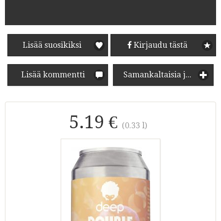
Lisää suosikiksi
Kirjaudu tästä
Lisää kommentti
Samankaltaisia juomia
5.19 €
(0.33 l)