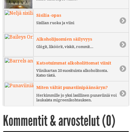
Sisilia-opas
Sisilian ruoka ja viini
Alkoholijuomien säilyvyys
Glögit, liköörit, viskit, rommit...
Katsotuimmat alkoholittomat viinit
Viinikartan 20 suosituinta alkoholitonta.
Katso tästä.
Miten vältät punaviinipäänsäryn?
Herkimmille jo yksi lasillinen punaviiniä voi
laukaista migreenikohtauksen.
Kommentit & arvostelut (
0
)