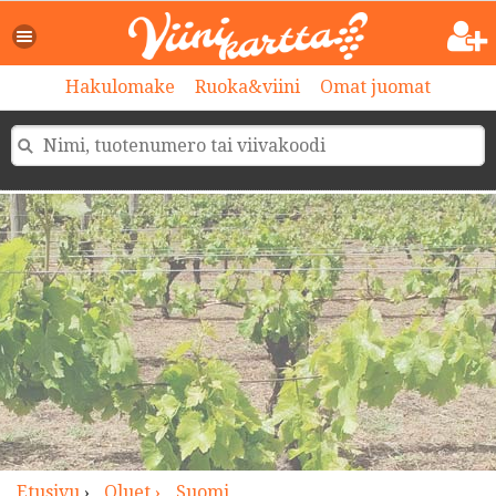
>
Hakulomake
Ruoka&viini
Omat juomat
Etusivu
›
Oluet ›
Suomi