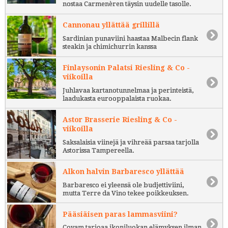
nostaa Carmenèren täysin uudelle tasolle.
Cannonau yllättää grillillä
Sardinian punaviini haastaa Malbecin flank
steakin ja chimichurrin kanssa
Finlaysonin Palatsi Riesling & Co -
viikoilla
Juhlavaa kartanotunnelmaa ja perinteistä,
laadukasta eurooppalaista ruokaa.
Astor Brasserie Riesling & Co -
viikoilla
Saksalaisia viinejä ja vihreää parsaa tarjolla
Astorissa Tampereella.
Alkon halvin Barbaresco yllättää
Barbaresco ei yleensä ole budjettiviini,
mutta Terre da Vino tekee poikkeuksen.
Pääsiäisen paras lammasviini?
Coyam tarjoaa ikoniluokan elämyksen ilman