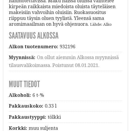
hahmotettavissa. Maku näissä oluissa vaihtelee
kirpeän raikkaista miedoista oluista täyteläisen
makeisiin vahvoihin oluisiin. Ruokasuositus
riippuu täysin oluen tyylistä. Yleensä sama
aromimaailman on hyvä ohjenuora.
Lähde: Alko
SAATAVUUS ALKOSSA
Alkon tuotenumero:
932196
Myynnissä:
On ollut aiemmin Alkossa myynnissä
tilausvalikoimassa. Poistunut 08.01.2021.
MUUT TIEDOT
Alkoholi:
6 t-%
Pakkauskoko:
0.33 l
Pakkaustyyppi:
tölkki
Korkki:
muu suljenta