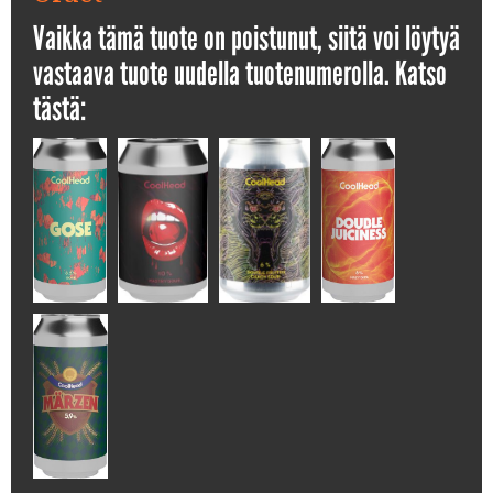
Vaikka tämä tuote on poistunut, siitä voi löytyä
vastaava tuote uudella tuotenumerolla. Katso
tästä: