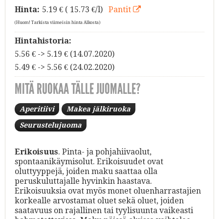
Hinta:
5.19
€ ( 15.73 €/l)
Pantit
(Huom! Tarkista viimeisin hinta Alkosta)
Hintahistoria:
5.56 € -> 5.19 € (14.07.2020)
5.49 € -> 5.56 € (24.02.2020)
MITÄ RUOKAA TÄLLE JUOMALLE?
Aperitiivi
Makea jälkiruoka
Seurustelujuoma
Erikoisuus
. Pinta- ja pohjahiivaolut,
spontaanikäymisolut. Erikoisuudet ovat
oluttyyppejä, joiden maku saattaa olla
peruskuluttajalle hyvinkin haastava.
Erikoisuuksia ovat myös monet oluenharrastajien
korkealle arvostamat oluet sekä oluet, joiden
saatavuus on rajallinen tai tyylisuunta vaikeasti