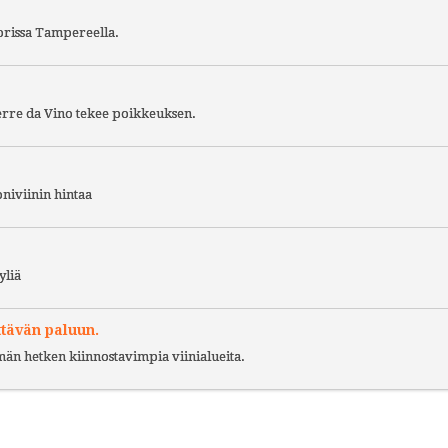
torissa Tampereella.
Terre da Vino tekee poikkeuksen.
niviinin hintaa
yliä
ttävän paluun.
ämän hetken kiinnostavimpia viinialueita.