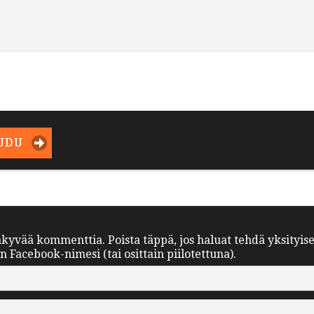
UDU
äkyvää kommenttia. Poista täppä, jos haluat tehdä yksityis
Facebook-nimesi (tai osittain piilotettuna).