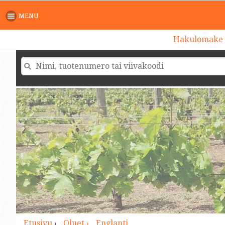
>
MENU
Hakulomake
Etusivu
›
Oluet ›
Englanti