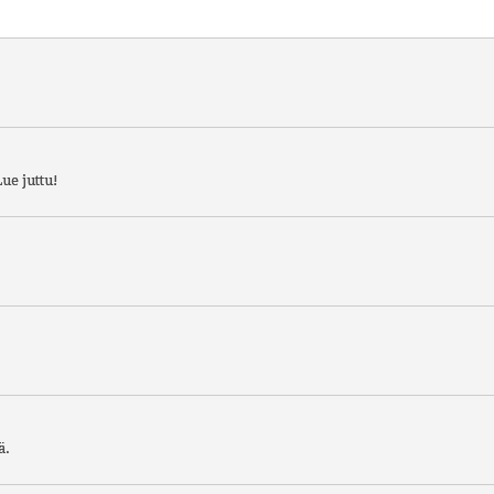
ue juttu!
ä.