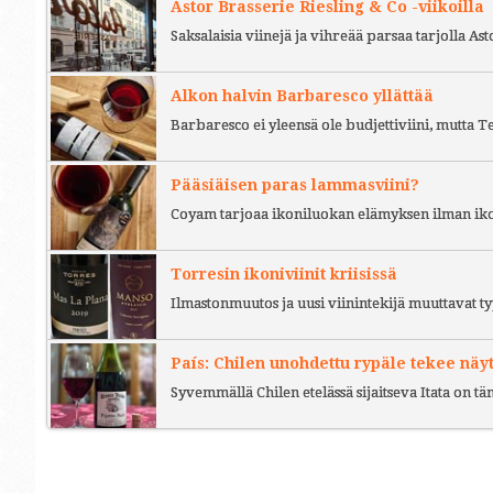
Astor Brasserie Riesling & Co -viikoilla
Saksalaisia viinejä ja vihreää parsaa tarjolla As
Alkon halvin Barbaresco yllättää
Barbaresco ei yleensä ole budjettiviini, mutta 
Pääsiäisen paras lammasviini?
Coyam tarjoaa ikoniluokan elämyksen ilman iko
Torresin ikoniviinit kriisissä
Ilmastonmuutos ja uusi viinintekijä muuttavat ty
País: Chilen unohdettu rypäle tekee näy
Syvemmällä Chilen etelässä sijaitseva Itata on t