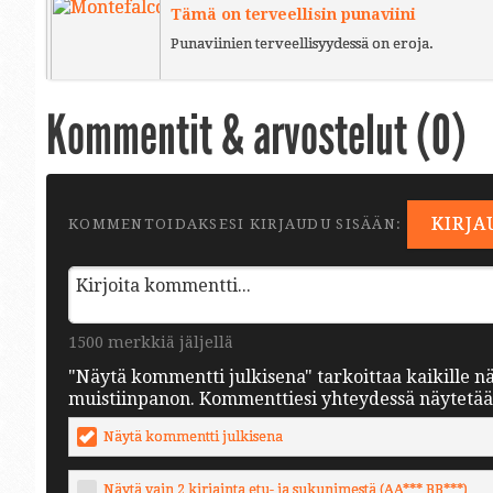
Tämä on terveellisin punaviini
Punaviinien terveellisyydessä on eroja.
Kommentit & arvostelut (
0
)
KIRJA
KOMMENTOIDAKSESI KIRJAUDU SISÄÄN:
1500 merkkiä jäljellä
"Näytä kommentti julkisena" tarkoittaa kaikille n
muistiinpanon. Kommenttiesi yhteydessä näytetään 
Näytä kommentti julkisena
Näytä vain 2 kirjainta etu- ja sukunimestä (AA*** BB***)