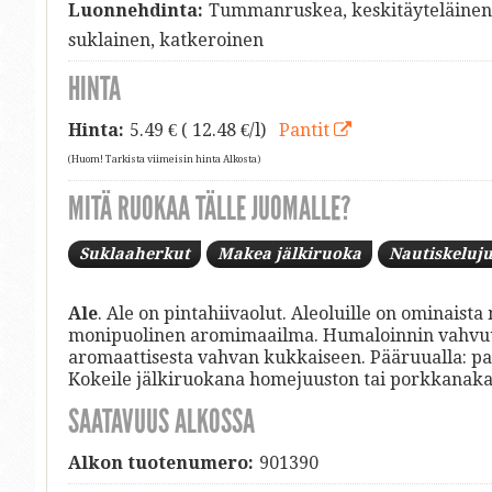
Luonnehdinta:
Tummanruskea, keskitäyteläinen, 
suklainen, katkeroinen
HINTA
Hinta:
5.49
€ ( 12.48 €/l)
Pantit
(Huom! Tarkista viimeisin hinta Alkosta)
MITÄ RUOKAA TÄLLE JUOMALLE?
Suklaaherkut
Makea jälkiruoka
Nautiskeluj
Ale
. Ale on pintahiivaolut. Aleoluille on ominais
monipuolinen aromimaailma. Humaloinnin vahvuus
aromaattisesta vahvan kukkaiseen. Pääruualla: paist
Kokeile jälkiruokana homejuuston tai porkkanak
SAATAVUUS ALKOSSA
Alkon tuotenumero:
901390