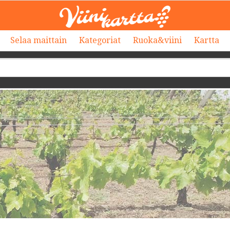
Selaa maittain
Kategoriat
Ruoka&viini
Kartta