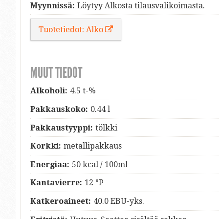
Myynnissä:
Löytyy Alkosta tilausvalikoimasta.
Tuotetiedot: Alko
MUUT TIEDOT
Alkoholi:
4.5 t-%
Pakkauskoko:
0.44 l
Pakkaustyyppi:
tölkki
Korkki:
metallipakkaus
Energiaa:
50 kcal / 100ml
Kantavierre:
12 °P
Katkeroaineet:
40.0 EBU-yks.