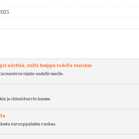
2025
l näyttää, miltä huippu todella maistuu
Carmenèren täysin uudelle tasolle.
kin ja chimichurrin kanssa
lla
ukasta eurooppalaista ruokaa.