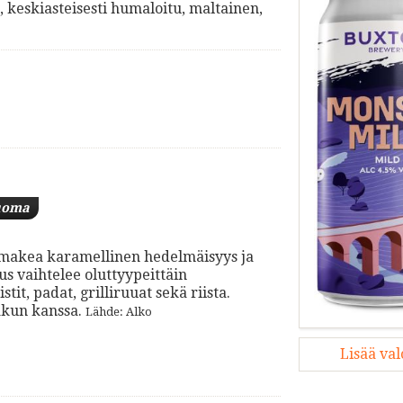
keskiasteisesti humaloitu, maltainen,
uoma
ta makea karamellinen hedelmäisyys ja
 vaihtelee oluttyypeittäin
it, padat, grilliruuat sekä riista.
akun kanssa.
Lähde: Alko
Lisää va