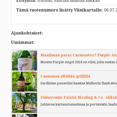
Erityistä:
Uutuus, Saattaa sisältää sakkaa
Tämä tuotenumero lisätty Viinikartalle:
06.07.
Ajankohtaiset:
Uusimmat:
Maailman paras Carmenère? Purple Ange
Montes Purple Angel 2018 on viini, joka nostaa 
Cannonau yllättää grillillä
Sardinian punaviini haastaa Malbecin flank stea
Finlaysonin Palatsi Riesling & Co -viikoi
Juhlavaa kartanotunnelmaa ja perinteistä, laad