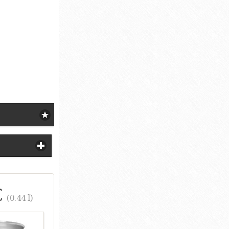
€
(0.44 l)