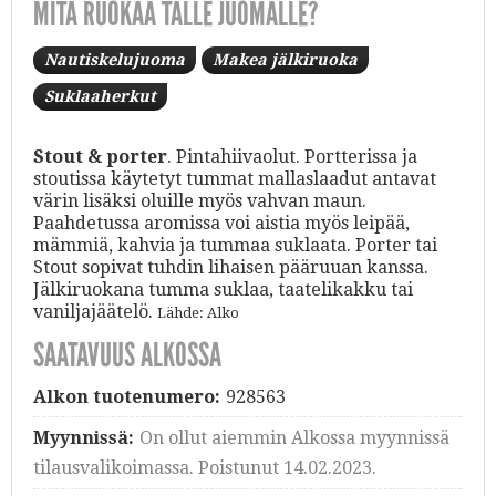
MITÄ RUOKAA TÄLLE JUOMALLE?
Nautiskelujuoma
Makea jälkiruoka
Suklaaherkut
Stout & porter
. Pintahiivaolut. Portterissa ja
stoutissa käytetyt tummat mallaslaadut antavat
värin lisäksi oluille myös vahvan maun.
Paahdetussa aromissa voi aistia myös leipää,
mämmiä, kahvia ja tummaa suklaata. Porter tai
Stout sopivat tuhdin lihaisen pääruuan kanssa.
Jälkiruokana tumma suklaa, taatelikakku tai
vaniljajäätelö.
Lähde: Alko
SAATAVUUS ALKOSSA
Alkon tuotenumero:
928563
Myynnissä:
On ollut aiemmin Alkossa myynnissä
tilausvalikoimassa. Poistunut 14.02.2023.