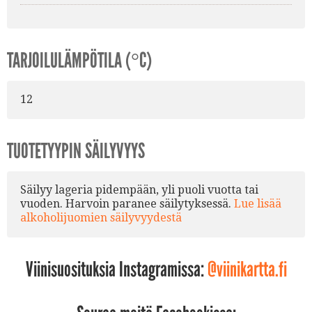
TARJOILULÄMPÖTILA (°C)
12
TUOTETYYPIN SÄILYVYYS
Säilyy lageria pidempään, yli puoli vuotta tai
vuoden. Harvoin paranee säilytyksessä.
Lue lisää
alkoholijuomien säilyvyydestä
Viinisuosituksia Instagramissa:
@viinikartta.fi