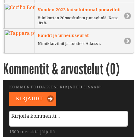
Vuoden 2022 katsotuimmat punaviinit
Viinikartan 20 suosituinta punaviiniä. Katso
tästä.
Bändit ja urheiluseurat
Nimikkoviinit ja -tuotteet Alkossa.
Kommentit & arvostelut (
0
)
KOMMENTOIDAKSESI KIRJAUDU SISÄÄN:
KIRJAUDU
1500 merkkiä jäljellä