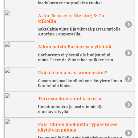
laadukasta eurooppalaista ruokaa.
Astor Brasserie Riesling & Co -
viikoilla
Saksalaisia viinejä ja vihreää parsaa tarjolla
Astorissa Tampereella.
Alkon halvin Barbaresco yllättää
Barbaresco ei yleensä ole budjettiviini,
mutta Terre da Vino tekee poikkeuksen.
Pääsiäisen paras lammasviini?
Coyam tarjoaa ikoniluokan elämyksen ilman
ikoniviinin hintaa
Torresin ikoniviinit kriisissä
Ilmastonmuutos ja uusi viinintekijä
muuttavat tyyliä
País: Chilen unohdettu rypäle tekee
näyttävän paluun.
Syvemmällä Chilen etelässä sijaitseva Itata on