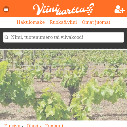
>
Hakulomake
Ruoka&viini
Omat juomat
Etusivu
›
Oluet ›
Englanti