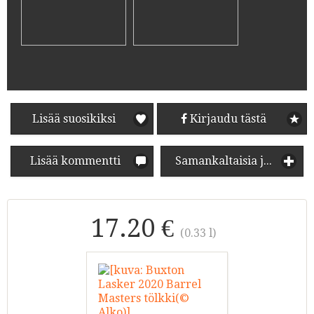
Lisää suosikiksi
Kirjaudu tästä
Lisää kommentti
Samankaltaisia juomia
17.20 €
(0.33 l)