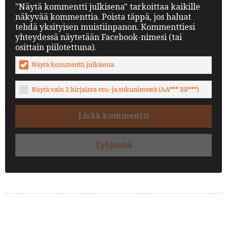
"Näytä kommentti julkisena" tarkoittaa kaikille
näkyvää kommenttia. Poista täppä, jos haluat
tehdä yksityisen muistiinpanon. Kommenttiesi
yhteydessä näytetään Facebook-nimesi (tai
osittain piilotettuna).
Näytä kommentti julkisena
Näytä vain 2 kirjainta etu- ja sukunimestä (AA*** BB***)
Lisää kommentti
Tyhjennä