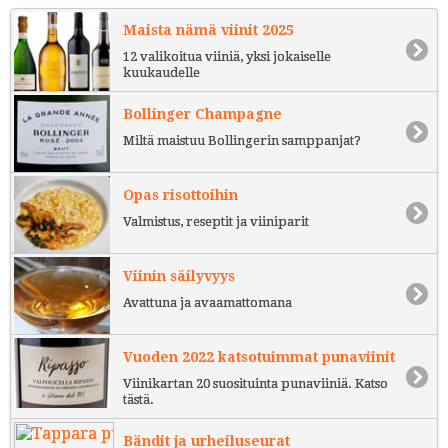
Maista nämä viinit 2025
12 valikoitua viiniä, yksi jokaiselle
kuukaudelle
Bollinger Champagne
Miltä maistuu Bollingerin samppanjat?
Opas risottoihin
Valmistus, reseptit ja viiniparit
Viinin säilyvyys
Avattuna ja avaamattomana
Vuoden 2022 katsotuimmat punaviinit
Viinikartan 20 suosituinta punaviiniä. Katso
tästä.
Bändit ja urheiluseurat