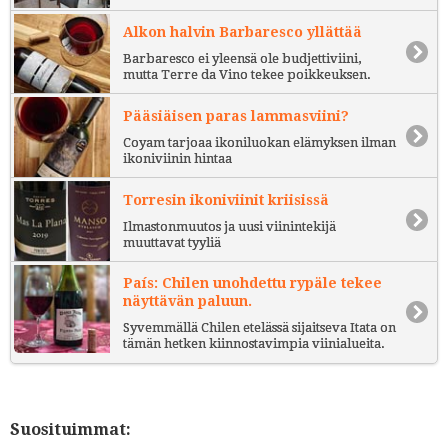
Alkon halvin Barbaresco yllättää
Barbaresco ei yleensä ole budjettiviini,
mutta Terre da Vino tekee poikkeuksen.
Pääsiäisen paras lammasviini?
Coyam tarjoaa ikoniluokan elämyksen ilman
ikoniviinin hintaa
Torresin ikoniviinit kriisissä
Ilmastonmuutos ja uusi viinintekijä
muuttavat tyyliä
País: Chilen unohdettu rypäle tekee
näyttävän paluun.
Syvemmällä Chilen etelässä sijaitseva Itata on
tämän hetken kiinnostavimpia viinialueita.
Suosituimmat: