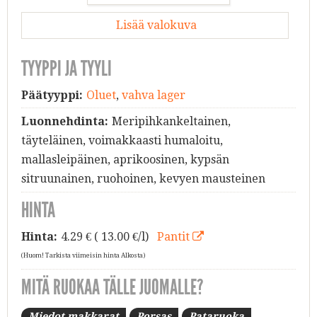
Lisää valokuva
TYYPPI JA TYYLI
Päätyyppi:
Oluet
,
vahva lager
Luonnehdinta:
Meripihkankeltainen,
täyteläinen, voimakkaasti humaloitu,
mallasleipäinen, aprikoosinen, kypsän
sitruunainen, ruohoinen, kevyen mausteinen
HINTA
Hinta:
4.29
€ ( 13.00 €/l)
Pantit
(Huom! Tarkista viimeisin hinta Alkosta)
MITÄ RUOKAA TÄLLE JUOMALLE?
Miedot makkarat
Porsas
Pataruoka