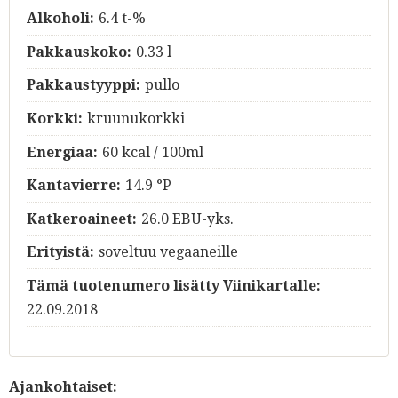
Alkoholi:
6.4 t-%
Pakkauskoko:
0.33 l
Pakkaustyyppi:
pullo
Korkki:
kruunukorkki
Energiaa:
60 kcal / 100ml
Kantavierre:
14.9 °P
Katkeroaineet:
26.0 EBU-yks.
Erityistä:
soveltuu vegaaneille
Tämä tuotenumero lisätty Viinikartalle:
22.09.2018
Ajankohtaiset: