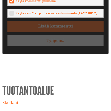
Näytä kommentti julkisena
Näytä vain 2 kirjainta etu- ja sukunimestä (AA*** BB***)
Lisää kommentti
Tyhjennä
TUOTANTOALUE
Skotlanti