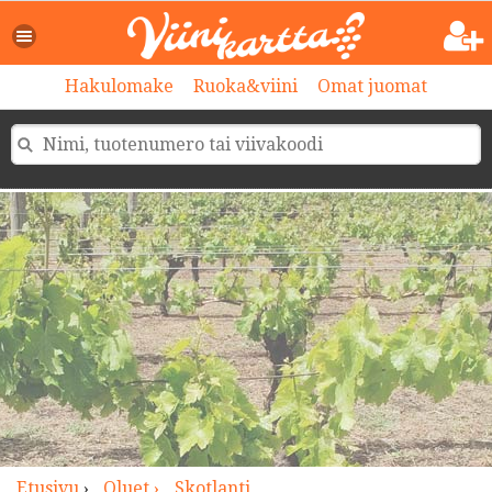
>
Hakulomake
Ruoka&viini
Omat juomat
Etusivu
›
Oluet ›
Skotlanti