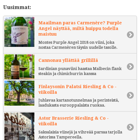
Uusimmat:
Maailman paras Carmenère? Purple
Angel näyttää, miltä huippu todella
maistuu
Montes Purple Angel 2018 on viini, joka
nostaa Carmenèren täysin uudelle tasolle.
Cannonau yllättää grillillä
Sardinian punaviini haastaa Malbecin flank
steakin ja chimichurrin kanssa
Finlaysonin Palatsi Riesling & Co -
viikoilla
Juhlavaa kartanotunnelmaa ja perinteistä,
laadukasta eurooppalaista ruokaa.
Astor Brasserie Riesling & Co -
viikoilla
Saksalaisia viinejä ja vihreää parsaa tarjolla
Astorissa Tampereella.