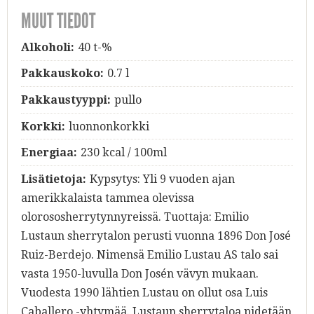
MUUT TIEDOT
Alkoholi:
40 t-%
Pakkauskoko:
0.7 l
Pakkaustyyppi:
pullo
Korkki:
luonnonkorkki
Energiaa:
230 kcal / 100ml
Lisätietoja:
Kypsytys: Yli 9 vuoden ajan
amerikkalaista tammea olevissa
olorososherrytynnyreissä. Tuottaja: Emilio
Lustaun sherrytalon perusti vuonna 1896 Don José
Ruiz-Berdejo. Nimensä Emilio Lustau AS talo sai
vasta 1950-luvulla Don Josén vävyn mukaan.
Vuodesta 1990 lähtien Lustau on ollut osa Luis
Caballero -yhtymää. Lustaun sherrytaloa pidetään