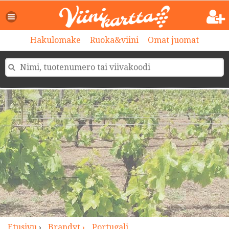
>
Hakulomake
Ruoka&viini
Omat juomat
Etusivu
›
Brandyt ›
Portugali