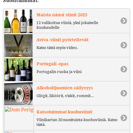
Suosituimmat:
Maista nämä viinit 2025
12 valikoitua viiniä, yksi jokaiselle
kuukaudelle
Aviva-viinit pyörteilevät
Katso tästä myös video.
Portugali-opas
Portugalin ruoka ja viini
Alkoholijuomien säilyvyys
Glögit, liköörit, viskit, rommit...
Katsotuimmat kuohuviinit
Viinikartan 20 suosituinta kuohuviiniä. Katso
tästä.