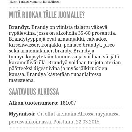
(Huom! Tarkista viimeisin hinta Alkosta)
MITÄ RUOKAA TÄLLE JUOMALLE?
Brandyt.
Brandy on viinistä tislattu väkevä
rypäleviina, jossa on alkoholia 35-60 prosenttia.
Brandytyyppejä ovat armanjakki, calvados,
kirschwasser, konjakki, pomace brandyt, pisco
sekä armenialainen brandy. Brandyja
tynnyrikypsytetään tammessa ja voidaan värjätä
karamellivärillä. Brandyä voidaan tarjota aterian
päätteeksi digestiivinä ja myös jälkiruokien
kanssa. Brandya käytetään ruoanlaitossa
mausteena.
SAATAVUUS ALKOSSA
Alkon tuotenumero:
181007
Myynnissä:
On ollut aiemmin Alkossa myynnissä
perusvalikoimassa. Poistunut 22.03.2015.