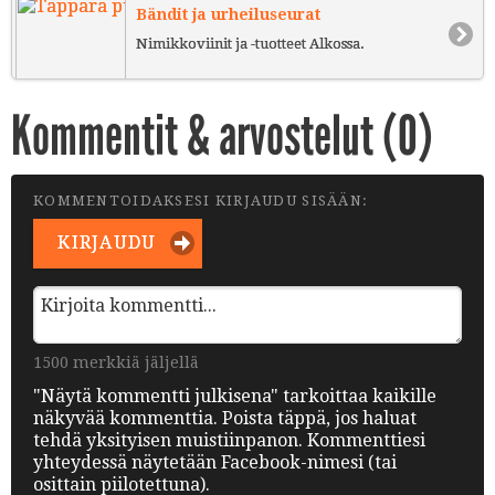
Bändit ja urheiluseurat
Nimikkoviinit ja -tuotteet Alkossa.
Kommentit & arvostelut (
0
)
KOMMENTOIDAKSESI KIRJAUDU SISÄÄN:
KIRJAUDU
1500 merkkiä jäljellä
"Näytä kommentti julkisena" tarkoittaa kaikille
näkyvää kommenttia. Poista täppä, jos haluat
tehdä yksityisen muistiinpanon. Kommenttiesi
yhteydessä näytetään Facebook-nimesi (tai
osittain piilotettuna).