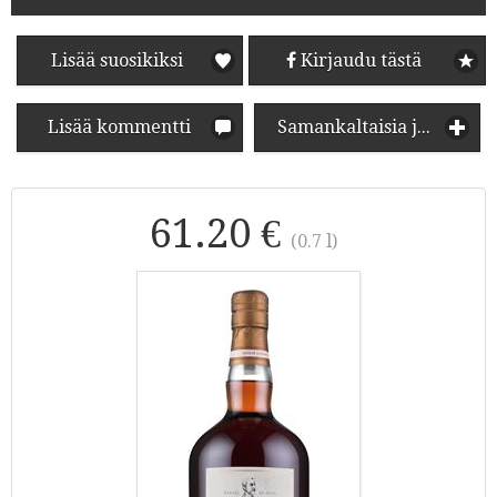
Lisää suosikiksi
Kirjaudu tästä
Lisää kommentti
Samankaltaisia juomia
61.20 €
(0.7 l)