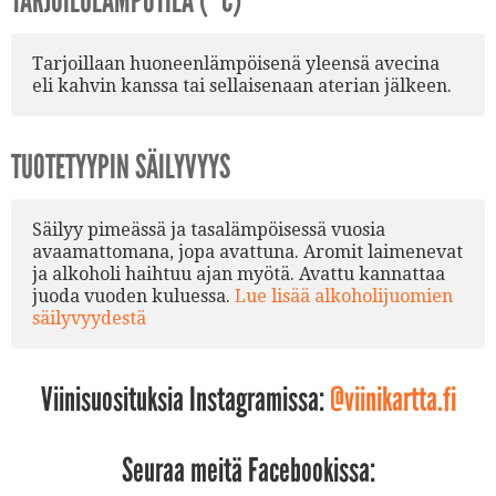
TARJOILULÄMPÖTILA (°C)
Tarjoillaan huoneenlämpöisenä yleensä avecina
eli kahvin kanssa tai sellaisenaan aterian jälkeen.
TUOTETYYPIN SÄILYVYYS
Säilyy pimeässä ja tasalämpöisessä vuosia
avaamattomana, jopa avattuna. Aromit laimenevat
ja alkoholi haihtuu ajan myötä. Avattu kannattaa
juoda vuoden kuluessa.
Lue lisää alkoholijuomien
säilyvyydestä
Viinisuosituksia Instagramissa:
@viinikartta.fi
Seuraa meitä Facebookissa: