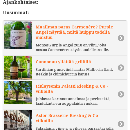
Ajankohtaiset:
Uusimmat:
Maailman paras Carmenère? Purple
Angel näyttää, miltä huippu todella
maistuu
Montes Purple Angel 2018 on viini, joka
nostaa Carmenèren täysin uudelle tasolle.
Cannonau yllättää grillillä
Sardinian punaviini haastaa Malbecin flank
steakin ja chimichurrin kanssa
Finlaysonin Palatsi Riesling & Co -
viikoilla
Juhlavaa kartanotunnelmaa ja perinteistä,
laadukasta eurooppalaista ruokaa.
Astor Brasserie Riesling & Co -
viikoilla
Saksalaisia viinejä ja vihreää parsaa tarjolla