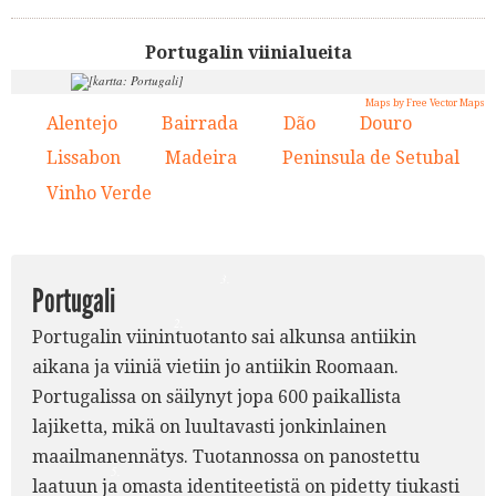
Portugalin viinialueita
Maps by Free Vector Maps
Alentejo
Bairrada
Dão
Douro
1.
2.
3.
4.
8.
Lissabon
Madeira
Peninsula de Setubal
5.
6.
7.
Vinho Verde
8.
4.
3.
Portugali
2.
Portugalin viinintuotanto sai alkunsa antiikin
aikana ja viiniä vietiin jo antiikin Roomaan.
Portugalissa on säilynyt jopa 600 paikallista
lajiketta, mikä on luultavasti jonkinlainen
maailmanennätys. Tuotannossa on panostettu
5.
laatuun ja omasta identiteetistä on pidetty tiukasti