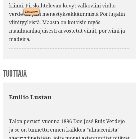
kiinni. Pirskahtelevan kevyt valkoviini vinho
Lissabon
verde on yksi menestyksekkäimmistä Portugalin
viinityyleistä. Maasta on kotoisin myös
1.
7.
maailmanlaajuisesti arvostetut viinit, portviini ja
madeira.
TUOTTAJA
6.
Emilio Lustau
Talon perusti vuonna 1896 Don José Ruiz Verdejo
ja se on tunnettu ennen kaikkea ”almacenista”
sherryviineistään, joita monet asiantuntijat pitävät