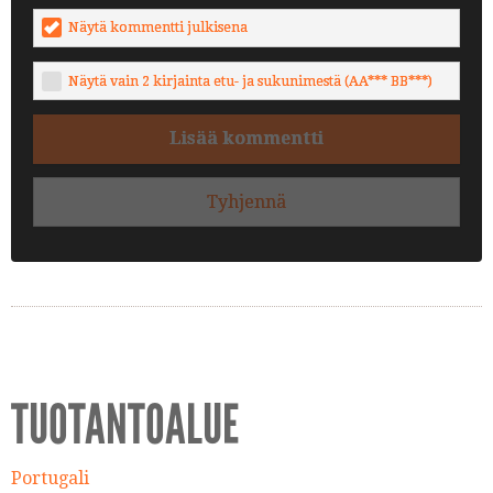
Näytä kommentti julkisena
Näytä vain 2 kirjainta etu- ja sukunimestä (AA*** BB***)
Lisää kommentti
Tyhjennä
TUOTANTOALUE
Portugali