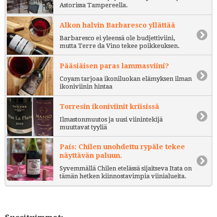
Astorissa Tampereella.
Alkon halvin Barbaresco yllättää
Barbaresco ei yleensä ole budjettiviini,
mutta Terre da Vino tekee poikkeuksen.
Pääsiäisen paras lammasviini?
Coyam tarjoaa ikoniluokan elämyksen ilman
ikoniviinin hintaa
Torresin ikoniviinit kriisissä
Ilmastonmuutos ja uusi viinintekijä
muuttavat tyyliä
País: Chilen unohdettu rypäle tekee
näyttävän paluun.
Syvemmällä Chilen etelässä sijaitseva Itata on
tämän hetken kiinnostavimpia viinialueita.