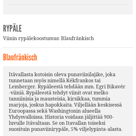
RYPÄLE
Viinin rypälekoostumus:
Blaufränkisch
Blaufränkisch
Itävallasta kotoisin oleva punaviinilajike, joka
tunnetaan myös nimellä Kékfrankos tai
Lemberger. Rypäleestä tehdään mm. Egri Bikavér
-viiniä. Rypäleestä tehdyt viinit ovat melko
tanniinisia ja mausteisia, kirsikkaa, tummia
marjoja, joskus hapokkaita. Viljellään keskisessä
Euroopassa sekä Washingtonin alueella
Yhdysvalloissa. Historia voidaan jäljittää 900-
luvulle Itävaltaan. Se on Itavallan toiseksi
suosituin punaviinirypäle, 5% viljelypinta-alasta.