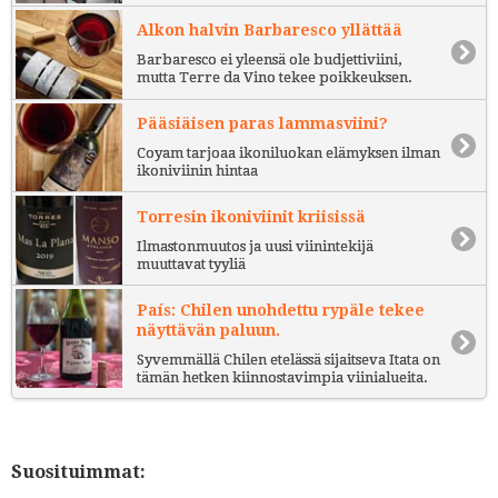
Alkon halvin Barbaresco yllättää
Barbaresco ei yleensä ole budjettiviini,
mutta Terre da Vino tekee poikkeuksen.
Pääsiäisen paras lammasviini?
Coyam tarjoaa ikoniluokan elämyksen ilman
ikoniviinin hintaa
Torresin ikoniviinit kriisissä
Ilmastonmuutos ja uusi viinintekijä
muuttavat tyyliä
País: Chilen unohdettu rypäle tekee
näyttävän paluun.
Syvemmällä Chilen etelässä sijaitseva Itata on
tämän hetken kiinnostavimpia viinialueita.
Suosituimmat: