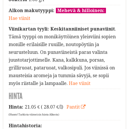
Alkon makutyyppi:
Mehevä & hilloinen:
Hae viinit
Viinikartan tyyli:
Keskitanniiniset punaviinit
.
Tämä tyyppi on monikäyttöinen yleisviini sopien
monille erilaisille ruuille, noutopöytiin ja
seurusteluun. On punaviineistä paras valinta
juustotarjottimelle. Kana, kalkkuna, porsas,
grilliruoat, pataruoat, valkosipuli. Jos viinissä on
mausteisia aromeja ja tummia sävyjä, se sopii
myös riistalle ja lampaalle.
Hae viinit
HINTA
Hinta:
21.05
€ ( 28.07 €/l)
Pantit
(Huom! Tarkista viimeisin hinta Alkosta)
Hintahistoria: