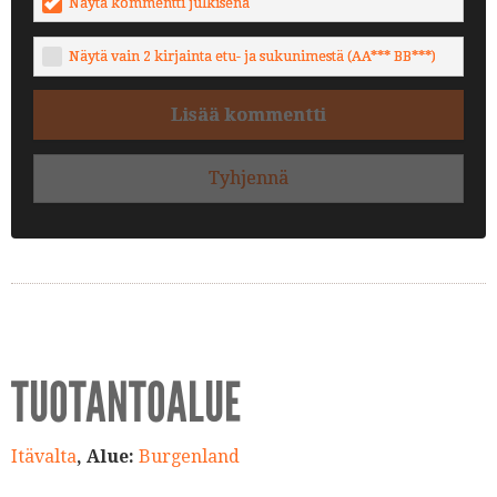
Näytä kommentti julkisena
Näytä vain 2 kirjainta etu- ja sukunimestä (AA*** BB***)
Lisää kommentti
Tyhjennä
TUOTANTOALUE
Itävalta
, Alue:
Burgenland