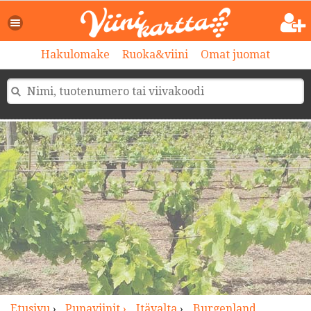
>
Hakulomake
Ruoka&viini
Omat juomat
Etusivu
›
Punaviinit ›
Itävalta
›
Burgenland