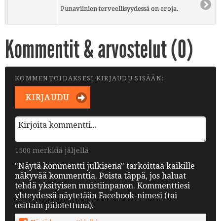
Punaviinien terveellisyydessä on eroja.
Kommentit & arvostelut (
0
)
KOMMENTOIDAKSESI KIRJAUDU SISÄÄN:
KIRJAUDU
1500 merkkiä jäljellä
"Näytä kommentti julkisena" tarkoittaa kaikille
näkyvää kommenttia. Poista täppä, jos haluat
tehdä yksityisen muistiinpanon. Kommenttiesi
yhteydessä näytetään Facebook-nimesi (tai
osittain piilotettuna).