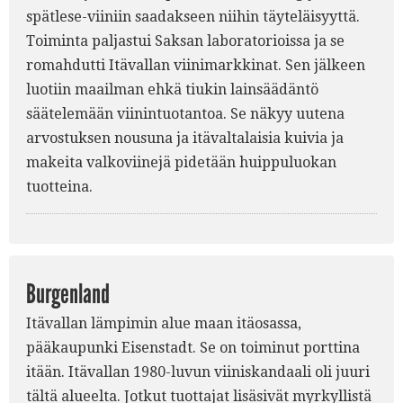
spätlese-viiniin saadakseen niihin täyteläisyyttä.
Toiminta paljastui Saksan laboratorioissa ja se
romahdutti Itävallan viinimarkkinat. Sen jälkeen
luotiin maailman ehkä tiukin lainsäädäntö
säätelemään viinintuotantoa. Se näkyy uutena
arvostuksen nousuna ja itävaltalaisia kuivia ja
makeita valkoviinejä pidetään huippuluokan
tuotteina.
Burgenland
Itävallan lämpimin alue maan itäosassa,
pääkaupunki Eisenstadt. Se on toiminut porttina
itään. Itävallan 1980-luvun viiniskandaali oli juuri
tältä alueelta. Jotkut tuottajat lisäsivät myrkyllistä