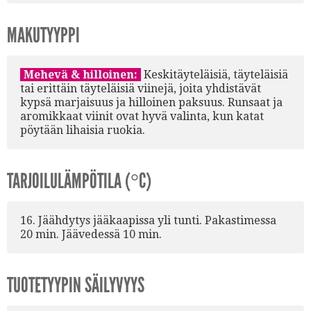
MAKUTYYPPI
Mehevä & hilloinen:
Keskitäyteläisiä, täyteläisiä
tai erittäin täyteläisiä viinejä, joita yhdistävät
kypsä marjaisuus ja hilloinen paksuus. Runsaat ja
aromikkaat viinit ovat hyvä valinta, kun katat
pöytään lihaisia ruokia.
TARJOILULÄMPÖTILA (°C)
16. Jäähdytys jääkaapissa yli tunti. Pakastimessa
20 min. Jäävedessä 10 min.
TUOTETYYPIN SÄILYVYYS