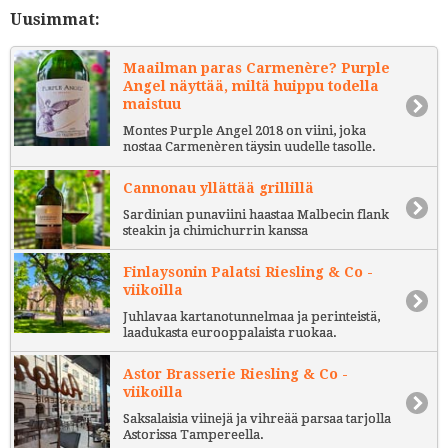
Uusimmat:
Maailman paras Carmenère? Purple
Angel näyttää, miltä huippu todella
maistuu
Montes Purple Angel 2018 on viini, joka
nostaa Carmenèren täysin uudelle tasolle.
Cannonau yllättää grillillä
Sardinian punaviini haastaa Malbecin flank
steakin ja chimichurrin kanssa
Finlaysonin Palatsi Riesling & Co -
viikoilla
Juhlavaa kartanotunnelmaa ja perinteistä,
laadukasta eurooppalaista ruokaa.
Astor Brasserie Riesling & Co -
viikoilla
Saksalaisia viinejä ja vihreää parsaa tarjolla
Astorissa Tampereella.