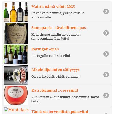
Maista nämä viinit 2025
12 valikoitua viiniä, yksi jokaiselle
kuukaudelle
Samppanja - täydellinen opas
Kokosimme tuhdin tietopaketin
samppanjasta. Lue juttu!
Portugali-opas
Portugalin ruoka ja viini
Alkoholijuomien säilyvyys
Glögit, liköörit, viskit, rommit...
Katsotuimmat roseeviinit
Viinikartan 20 suosituinta roseeviiniä. Katso
tästä.
Tämä on terveellisin punaviini