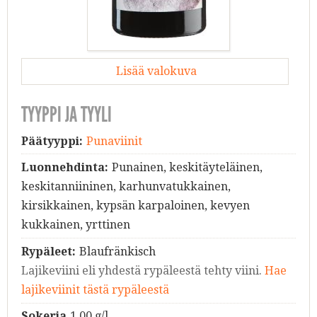
Lisää valokuva
TYYPPI JA TYYLI
Päätyyppi:
Punaviinit
Luonnehdinta:
Punainen, keskitäyteläinen,
keskitanniininen, karhunvatukkainen,
kirsikkainen, kypsän karpaloinen, kevyen
kukkainen, yrttinen
Rypäleet:
Blaufränkisch
Lajikeviini eli yhdestä rypäleestä tehty viini.
Hae
lajikeviinit tästä rypäleestä
Sokeria
1.00 g/l