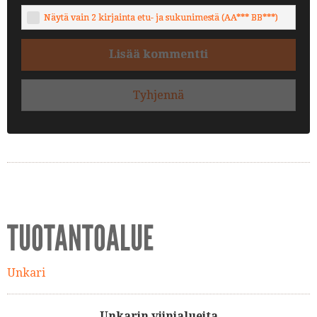
Näytä vain 2 kirjainta etu- ja sukunimestä (AA*** BB***)
Lisää kommentti
Tyhjennä
TUOTANTOALUE
Unkari
Unkarin viinialueita