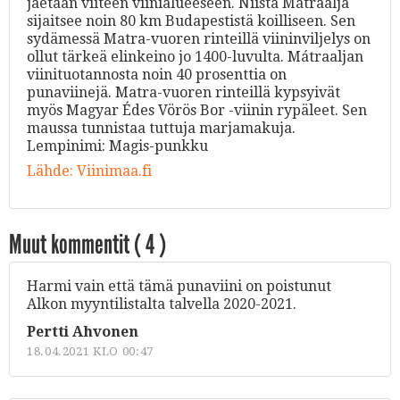
jaetaan viiteen viinialueeseen. Niistä Mátraalja
sijaitsee noin 80 km Budapestistä koilliseen. Sen
sydämessä Matra-vuoren rinteillä viininviljelys on
ollut tärkeä elinkeino jo 1400-luvulta. Mátraaljan
viinituotannosta noin 40 prosenttia on
punaviinejä. Matra-vuoren rinteillä kypsyivät
myös Magyar Édes Vörös Bor -viinin rypäleet. Sen
maussa tunnistaa tuttuja marjamakuja.
Lempinimi: Magis-punkku
Lähde:
Viinimaa.fi
Muut kommentit (
4
)
Harmi vain että tämä punaviini on poistunut
Alkon myyntilistalta talvella 2020-2021.
Pertti Ahvonen
18.04.2021 KLO 00:47