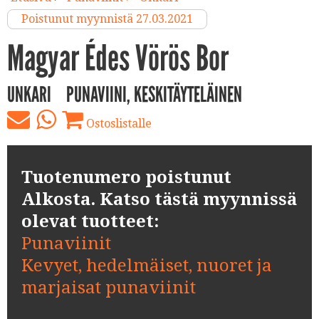
Poistunut myynnistä 27.03.2021
Magyar Édes Vörös Bor
UNKARI
PUNAVIINI, KESKITÄYTELÄINEN
Ostoslistalle
Tuotenumero poistunut
Alkosta. Katso tästä myynnissä
olevat tuotteet:
Punaviinit
Kevyet, hedelmäiset, nuoret ja
marjaisat punaviinit