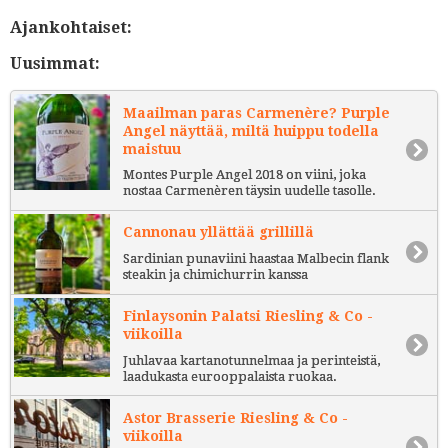
Ajankohtaiset:
Uusimmat:
Maailman paras Carmenère? Purple
Angel näyttää, miltä huippu todella
maistuu
Montes Purple Angel 2018 on viini, joka
nostaa Carmenèren täysin uudelle tasolle.
Cannonau yllättää grillillä
Sardinian punaviini haastaa Malbecin flank
steakin ja chimichurrin kanssa
Finlaysonin Palatsi Riesling & Co -
viikoilla
Juhlavaa kartanotunnelmaa ja perinteistä,
laadukasta eurooppalaista ruokaa.
Astor Brasserie Riesling & Co -
viikoilla