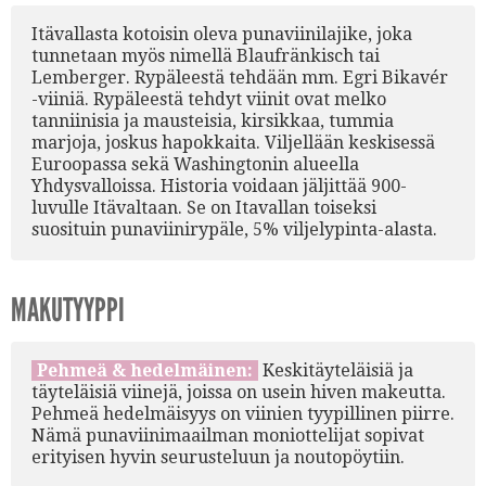
Itävallasta kotoisin oleva punaviinilajike, joka
tunnetaan myös nimellä Blaufränkisch tai
Lemberger. Rypäleestä tehdään mm. Egri Bikavér
-viiniä. Rypäleestä tehdyt viinit ovat melko
tanniinisia ja mausteisia, kirsikkaa, tummia
marjoja, joskus hapokkaita. Viljellään keskisessä
Euroopassa sekä Washingtonin alueella
Yhdysvalloissa. Historia voidaan jäljittää 900-
luvulle Itävaltaan. Se on Itavallan toiseksi
suosituin punaviinirypäle, 5% viljelypinta-alasta.
MAKUTYYPPI
Pehmeä & hedelmäinen:
Keskitäyteläisiä ja
täyteläisiä viinejä, joissa on usein hiven makeutta.
Pehmeä hedelmäisyys on viinien tyypillinen piirre.
Nämä punaviinimaailman moniottelijat sopivat
erityisen hyvin seurusteluun ja noutopöytiin.