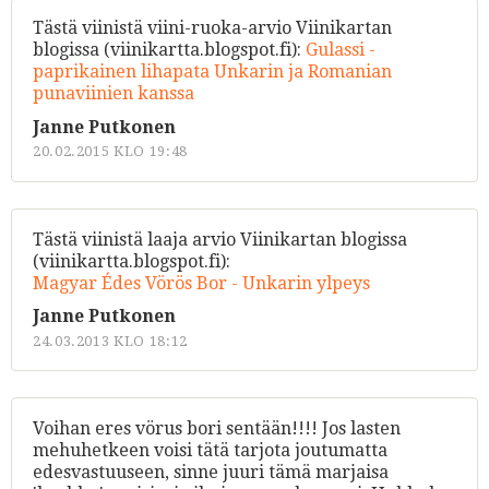
Tästä viinistä viini-ruoka-arvio Viinikartan
blogissa (viinikartta.blogspot.fi):
Gulassi -
paprikainen lihapata Unkarin ja Romanian
punaviinien kanssa
Janne Putkonen
20.02.2015 KLO 19:48
Tästä viinistä laaja arvio Viinikartan blogissa
(viinikartta.blogspot.fi):
Magyar Édes Vörös Bor - Unkarin ylpeys
Janne Putkonen
24.03.2013 KLO 18:12
Voihan eres vörus bori sentään!!!! Jos lasten
mehuhetkeen voisi tätä tarjota joutumatta
edesvastuuseen, sinne juuri tämä marjaisa