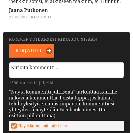
'herkku' sopisi, ei aikuiseen makuun, ei. Huhhuh.
Jaana Putkonen
22.03.2013 KLO 19:00
KOMMENTOIDAKSESI KIRJAUDU SISÄÄN:
KIRJAUDU
1500 merkkiä jäljellä
"Näytä kommentti julkisena" tarkoittaa kaikille
näkyvää kommenttia. Poista täppä, jos haluat
tehdä yksityisen muistiinpanon. Kommenttiesi
yhteydessä näytetään Facebook-nimesi (tai
osittain piilotettuna).
Näytä kommentti julkisena