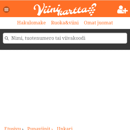
>
Hakulomake
Ruoka&viini
Omat juomat
Etusivu
›
Punaviinit ›
Unkari