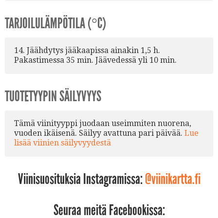
TARJOILULÄMPÖTILA (°C)
14. Jäähdytys jääkaapissa ainakin 1,5 h.
Pakastimessa 35 min. Jäävedessä yli 10 min.
TUOTETYYPIN SÄILYVYYS
Tämä viinityyppi juodaan useimmiten nuorena,
vuoden ikäisenä. Säilyy avattuna pari päivää.
Lue
lisää viinien säilyvyydestä
Viinisuosituksia Instagramissa:
@viinikartta.fi
Seuraa meitä Facebookissa: