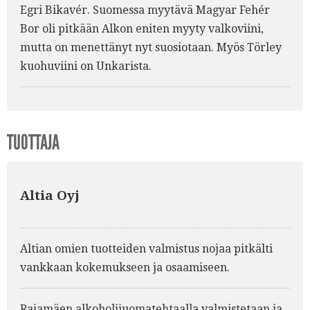
Egri Bikavér. Suomessa myytävä Magyar Fehér
Bor oli pitkään Alkon eniten myyty valkoviini,
mutta on menettänyt nyt suosiotaan. Myös Törley
kuohuviini on Unkarista.
TUOTTAJA
Altia Oyj
Altian omien tuotteiden valmistus nojaa pitkälti
vankkaan kokemukseen ja osaamiseen.
Rajamäen alkoholijuomatehtaalla valmistetaan ja