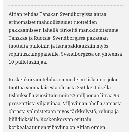
Altian tehdas Tanskan Svendborgissa antaa
erinomaiset mahdollisuudet tuotteiden
pakkaamiseen lähellä tärkeitä markkinoitamme
Tanskaa ja Ruotsia. Svendborgissa pakataan
tuotteita pulloihin ja hanapakkauksiin myös
sopimuskumppaneille. Svendborgissa on yhteensä
10 pullotuslinjaa.
Koskenkorvan tehdas on moderni tislaamo, joka
tuottaa suomalaisesta ohrasta 250-kertaisella
tislauksella vuosittain noin 23 miljoonaa litraa 96-
prosenttista viljaviinaa. Viljaviinan ohella samasta
ohrasta valmistetaan myös tärkkelystä, rehuja ja
hiilidioksidia. Koskenkorvan erittäin
korkealaatuinen viljaviina on Altian omien