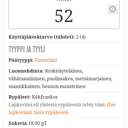
52
Käyttäjäkeskiarvo (tähdet):
2
(
4
)
TYYPPI JA TYYLI
Päätyyppi:
Punaviinit
Luonnehdinta:
Keskitäyteläinen,
vähätanniininen, puolimakea, metsämarjainen,
mansikkainen, hennon mausteinen
Rypäleet:
Kékfrankos
Lajikeviini eli yhdestä rypäleestä tehty viini.
Hae
lajikeviinit tästä rypäleestä
Sokeria
18.00 g/l