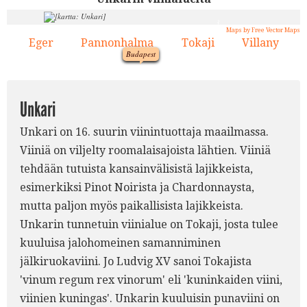
3.
Maps by Free Vector Maps
Eger
Pannonhalma
Tokaji
Villany
1.
2.
1.
4.
1.
Budapest
2.
Unkari
Unkari on 16. suurin viinintuottaja maailmassa.
4.
Viiniä on viljelty roomalaisajoista lähtien. Viiniä
tehdään tutuista kansainvälisistä lajikkeista,
esimerkiksi Pinot Noirista ja Chardonnaysta,
mutta paljon myös paikallisista lajikkeista.
Unkarin tunnetuin viinialue on Tokaji, josta tulee
kuuluisa jalohomeinen samanniminen
jälkiruokaviini. Jo Ludvig XV sanoi Tokajista
'vinum regum rex vinorum' eli 'kuninkaiden viini,
viinien kuningas'. Unkarin kuuluisin punaviini on