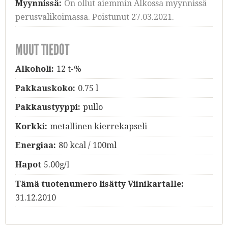
Myynnissä:
On ollut aiemmin Alkossa myynnissä
perusvalikoimassa. Poistunut 27.03.2021.
MUUT TIEDOT
Alkoholi:
12 t-%
Pakkauskoko:
0.75 l
Pakkaustyyppi:
pullo
Korkki:
metallinen kierrekapseli
Energiaa:
80 kcal / 100ml
Hapot
5.00g/l
Tämä tuotenumero lisätty Viinikartalle:
31.12.2010