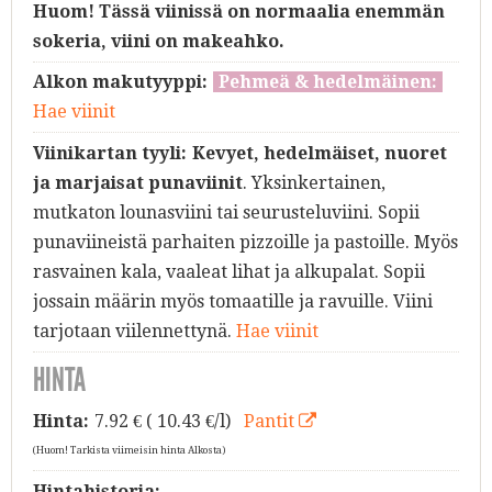
Huom! Tässä viinissä on normaalia enemmän
sokeria, viini on makeahko.
Alkon makutyyppi:
Pehmeä & hedelmäinen:
Hae viinit
Viinikartan tyyli:
Kevyet, hedelmäiset, nuoret
ja marjaisat punaviinit
. Yksinkertainen,
mutkaton lounasviini tai seurusteluviini. Sopii
punaviineistä parhaiten pizzoille ja pastoille. Myös
rasvainen kala, vaaleat lihat ja alkupalat. Sopii
jossain määrin myös tomaatille ja ravuille. Viini
tarjotaan viilennettynä.
Hae viinit
HINTA
Hinta:
7.92
€ ( 10.43 €/l)
Pantit
(Huom! Tarkista viimeisin hinta Alkosta)
Hintahistoria: