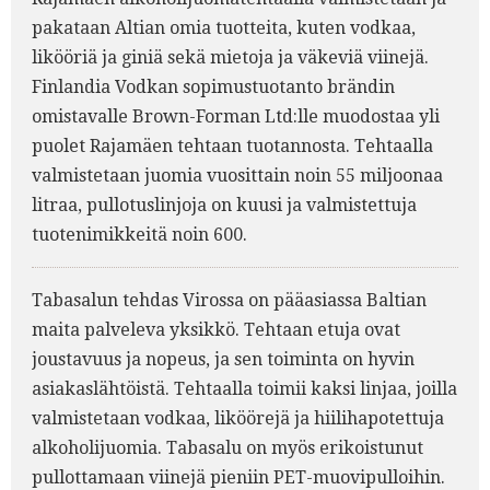
pakataan Altian omia tuotteita, kuten vodkaa,
likööriä ja giniä sekä mietoja ja väkeviä viinejä.
Finlandia Vodkan sopimustuotanto brändin
omistavalle Brown-Forman Ltd:lle muodostaa yli
puolet Rajamäen tehtaan tuotannosta. Tehtaalla
valmistetaan juomia vuosittain noin 55 miljoonaa
litraa, pullotuslinjoja on kuusi ja valmistettuja
tuotenimikkeitä noin 600.
Tabasalun tehdas Virossa on pääasiassa Baltian
maita palveleva yksikkö. Tehtaan etuja ovat
joustavuus ja nopeus, ja sen toiminta on hyvin
asiakaslähtöistä. Tehtaalla toimii kaksi linjaa, joilla
valmistetaan vodkaa, liköörejä ja hiilihapotettuja
alkoholijuomia. Tabasalu on myös erikoistunut
pullottamaan viinejä pieniin PET-muovipulloihin.