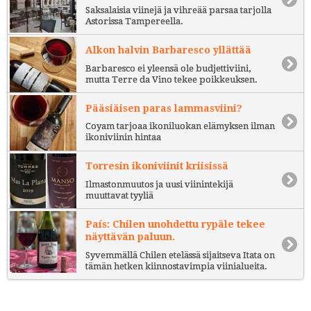
Saksalaisia viinejä ja vihreää parsaa tarjolla
Astorissa Tampereella.
Alkon halvin Barbaresco yllättää
Barbaresco ei yleensä ole budjettiviini,
mutta Terre da Vino tekee poikkeuksen.
Pääsiäisen paras lammasviini?
Coyam tarjoaa ikoniluokan elämyksen ilman
ikoniviinin hintaa
Torresin ikoniviinit kriisissä
Ilmastonmuutos ja uusi viinintekijä
muuttavat tyyliä
País: Chilen unohdettu rypäle tekee
näyttävän paluun.
Syvemmällä Chilen etelässä sijaitseva Itata on
tämän hetken kiinnostavimpia viinialueita.