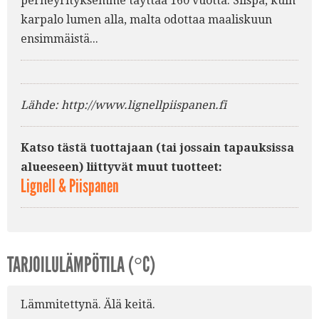
perheyrityksemme täyttää 160 vuotta. Siispä, kuin
karpalo lumen alla, malta odottaa maaliskuun
ensimmäistä...
Lähde: http://www.lignellpiispanen.fi
Katso tästä tuottajaan (tai jossain tapauksissa
alueeseen) liittyvät muut tuotteet:
Lignell & Piispanen
TARJOILULÄMPÖTILA (°C)
Lämmitettynä. Älä keitä.