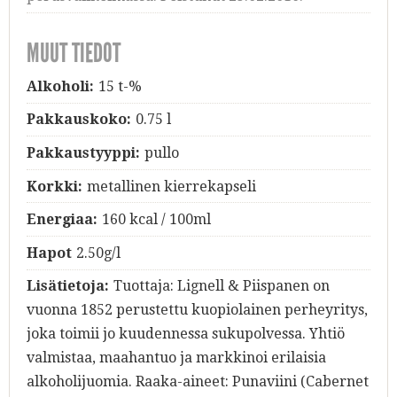
MUUT TIEDOT
Alkoholi:
15 t-%
Pakkauskoko:
0.75 l
Pakkaustyyppi:
pullo
Korkki:
metallinen kierrekapseli
Energiaa:
160 kcal / 100ml
Hapot
2.50g/l
Lisätietoja:
Tuottaja: Lignell & Piispanen on
vuonna 1852 perustettu kuopiolainen perheyritys,
joka toimii jo kuudennessa sukupolvessa. Yhtiö
valmistaa, maahantuo ja markkinoi erilaisia
alkoholijuomia. Raaka-aineet: Punaviini (Cabernet