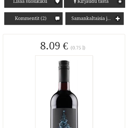
Lisää suosikiksi
Kirjaudu tästä
Kommentit (2)
Samankaltaisia juomia
8.09 €
(0.75 l)