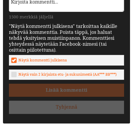
1500 merkkiä jäljellä
"Näytä kommentti julkisena" tarkoittaa kaikille
näkyvää kommenttia. Poista täppä, jos haluat
tehdä yksityisen muistiinpanon. Kommenttiesi
yhteydessä näytetään Facebook-nimesi (tai
osittain piilotettuna).
Näytä kommentti julkisena
Näytä vain 2 kirjainta etu- ja sukunimestä (AA*** BB***)
Lisää kommentti
Tyhjennä