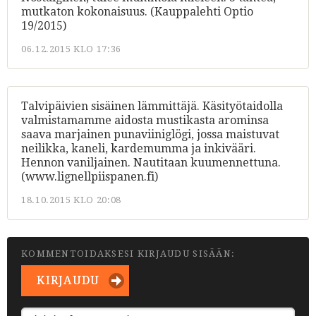
mutkaton kokonaisuus. (Kauppalehti Optio
19/2015)
06.12.2015 KLO 17:36
Talvipäivien sisäinen lämmittäjä. Käsityötaidolla
valmistamamme aidosta mustikasta arominsa
saava marjainen punaviiniglögi, jossa maistuvat
neilikka, kaneli, kardemumma ja inkivääri.
Hennon vaniljainen. Nautitaan kuumennettuna.
(www.lignellpiispanen.fi)
18.10.2015 KLO 20:08
KOMMENTOIDAKSESI KIRJAUDU SISÄÄN:
KIRJAUDU