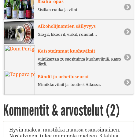
Sisilia-opas
Sisilian ruoka ja viini
Alkoholijuomien säilyvyys
Glögit, liköörit, viskit, rommit...
Katsotuimmat kuohuviinit
Viinikartan 20 suosituinta kuohuviiniä. Katso
tästä.
Bändit ja urheiluseurat
Nimikkoviinit ja -tuotteet Alkossa.
Kommentit & arvostelut (
2
)
Hyvin makea, mustikka maussa esanssimainen.
Nostalginen, tulee mummola mieleen. 3 tähteä,