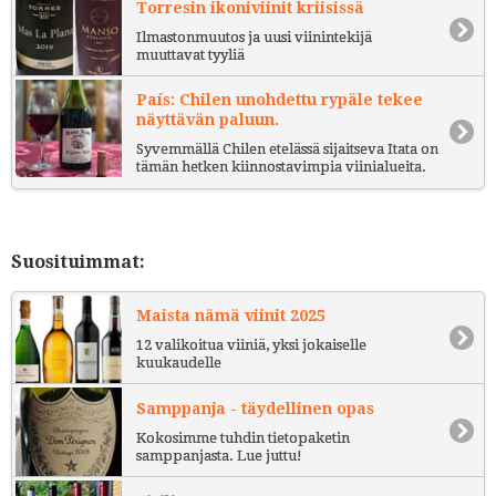
Torresin ikoniviinit kriisissä
Ilmastonmuutos ja uusi viinintekijä
muuttavat tyyliä
País: Chilen unohdettu rypäle tekee
näyttävän paluun.
Syvemmällä Chilen etelässä sijaitseva Itata on
tämän hetken kiinnostavimpia viinialueita.
Suosituimmat:
Maista nämä viinit 2025
12 valikoitua viiniä, yksi jokaiselle
kuukaudelle
Samppanja - täydellinen opas
Kokosimme tuhdin tietopaketin
samppanjasta. Lue juttu!