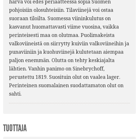
harva voi edes periaatteessa sopia Suomen
pohjoisiin olosuhteisiin. Tilaviinejä voi ostaa
suoraan tiloilta. Suomessa viininkulutus on
kasvanut huomattavasti viime vuosina, vaikka
perinteisesti maa on olutmaa. Puolimakeista
valkoviineistä on siirrytty kuiviin valkoviineihin ja
punaviiniin ja kuohuviinejä kulutetaan aiempaa
paljon enemmän. Olutta on tehty keskiajalta
lähtien. Vanhin panimo on Sinebrychoff,
perustettu 1819. Suosituin olut on vaalea lager.
Perinteinen suomalainen suodattamaton olut on
sahti.
TUOTTAJA