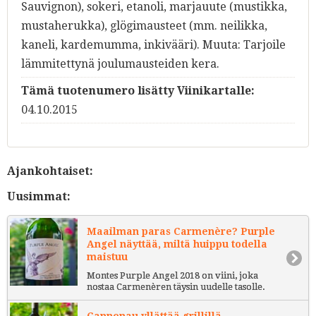
Sauvignon), sokeri, etanoli, marjauute (mustikka,
mustaherukka), glögimausteet (mm. neilikka,
kaneli, kardemumma, inkivääri). Muuta: Tarjoile
lämmitettynä joulumausteiden kera.
Tämä tuotenumero lisätty Viinikartalle:
04.10.2015
Ajankohtaiset:
Uusimmat:
Maailman paras Carmenère? Purple
Angel näyttää, miltä huippu todella
maistuu
Montes Purple Angel 2018 on viini, joka
nostaa Carmenèren täysin uudelle tasolle.
Cannonau yllättää grillillä