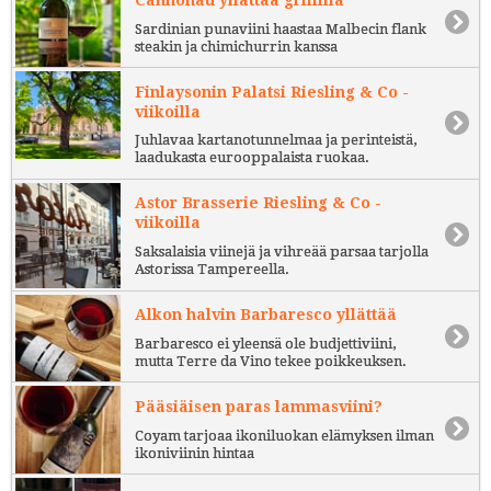
Sardinian punaviini haastaa Malbecin flank
steakin ja chimichurrin kanssa
Finlaysonin Palatsi Riesling & Co -
viikoilla
Juhlavaa kartanotunnelmaa ja perinteistä,
laadukasta eurooppalaista ruokaa.
Astor Brasserie Riesling & Co -
viikoilla
Saksalaisia viinejä ja vihreää parsaa tarjolla
Astorissa Tampereella.
Alkon halvin Barbaresco yllättää
Barbaresco ei yleensä ole budjettiviini,
mutta Terre da Vino tekee poikkeuksen.
Pääsiäisen paras lammasviini?
Coyam tarjoaa ikoniluokan elämyksen ilman
ikoniviinin hintaa