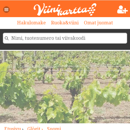
>
Hakulomake
Ruoka&viini
Omat juomat
Etusivu
›
Glögit ›
Suomi