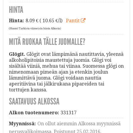
HINTA
Hinta:
8.09
€ ( 10.65 €/l)
Pantit
(Huom! Tarkista viimeisin hinta Alkosta)
MITÄ RUOKAA TÄLLE JUOMALLE?
Glögit.
Glögit ovat lämpimänä nautittavia, yleensä
alkoholipitoisia maustettuja juomia. Glögi voi
sisältää viiniä, mehua tai viinaa. Suomessa glögi on
nimenomaan pimeän ajan ja etenkin joulun
lämmittävä juoma. Glögi voidaan nauttia
aperitiivina tai jälkirukana pipareiden tai
torttujen kanssa.
SAATAVUUS ALKOSSA
Alkon tuotenumero:
331317
Myynnissä:
On ollut aiemmin Alkossa myynnissä
perusvalikoimassa. Poistunut 25.02.2016.