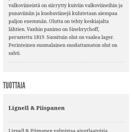
valkoviineistä on siirrytty kuiviin valkoviineihin ja
punaviiniin ja kuohuviinejä kulutetaan aiempaa
paljon enemmän. Olutta on tehty keskiajalta
lähtien. Vanhin panimo on Sinebrychoff,
perustettu 1819. Suosituin olut on vaalea lager.
Perinteinen suomalainen suodattamaton olut on
sahti.
TUOTTAJA
Lignell & Piispanen
Lignell & Piispanen valmistaa ainutlaatuisia