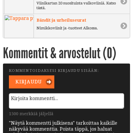
Viinikartan 20 suosituinta valkoviiniä. Katso
tästä.
Bändit ja urheiluseurat
Nimikkoviinit ja -tuotteet Alkossa.
Kommentit & arvostelut (
0
)
KOMMENTOIDAKSESI KIRJAUDU SISÄÄN:
KIRJAUDU
1500 merkkiä jäljellä
"Näytä kommentti julkisena" tarkoittaa kaikille
näkyvää kommenttia. Poista täppä, jos haluat