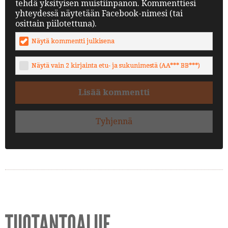
tehdä yksityisen muistiinpanon. Kommenttiesi
yhteydessä näytetään Facebook-nimesi (tai
osittain piilotettuna).
Näytä kommentti julkisena
Näytä vain 2 kirjainta etu- ja sukunimestä (AA*** BB***)
Lisää kommentti
Tyhjennä
TUOTANTOALUE