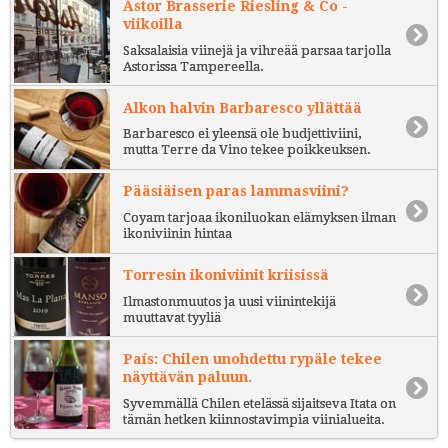
Astor Brasserie Riesling & Co -
viikoilla
Saksalaisia viinejä ja vihreää parsaa tarjolla
Astorissa Tampereella.
Alkon halvin Barbaresco yllättää
Barbaresco ei yleensä ole budjettiviini,
mutta Terre da Vino tekee poikkeuksen.
Pääsiäisen paras lammasviini?
Coyam tarjoaa ikoniluokan elämyksen ilman
ikoniviinin hintaa
Torresin ikoniviinit kriisissä
Ilmastonmuutos ja uusi viinintekijä
muuttavat tyyliä
País: Chilen unohdettu rypäle tekee
näyttävän paluun.
Syvemmällä Chilen etelässä sijaitseva Itata on
tämän hetken kiinnostavimpia viinialueita.