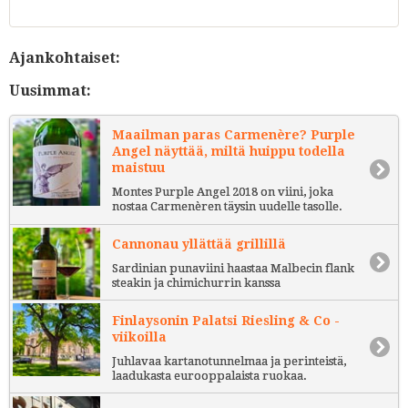
Ajankohtaiset:
Uusimmat:
Maailman paras Carmenère? Purple
Angel näyttää, miltä huippu todella
maistuu
Montes Purple Angel 2018 on viini, joka
nostaa Carmenèren täysin uudelle tasolle.
Cannonau yllättää grillillä
Sardinian punaviini haastaa Malbecin flank
steakin ja chimichurrin kanssa
Finlaysonin Palatsi Riesling & Co -
viikoilla
Juhlavaa kartanotunnelmaa ja perinteistä,
laadukasta eurooppalaista ruokaa.