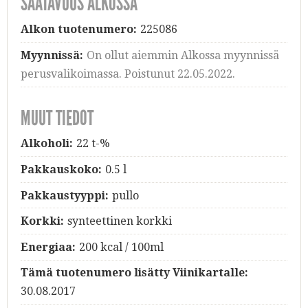
SAATAVUUS ALKOSSA
Alkon tuotenumero:
225086
Myynnissä:
On ollut aiemmin Alkossa myynnissä
perusvalikoimassa. Poistunut 22.05.2022.
MUUT TIEDOT
Alkoholi:
22 t-%
Pakkauskoko:
0.5 l
Pakkaustyyppi:
pullo
Korkki:
synteettinen korkki
Energiaa:
200 kcal / 100ml
Tämä tuotenumero lisätty Viinikartalle:
30.08.2017