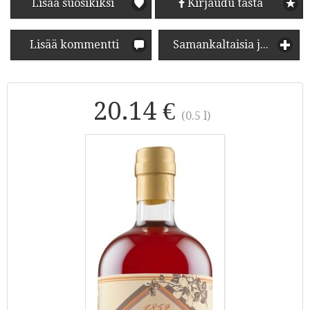
Lisää suosikiksi
Kirjaudu tästä
Lisää kommentti
Samankaltaisia juomia
20.14 €
(0.5 l)