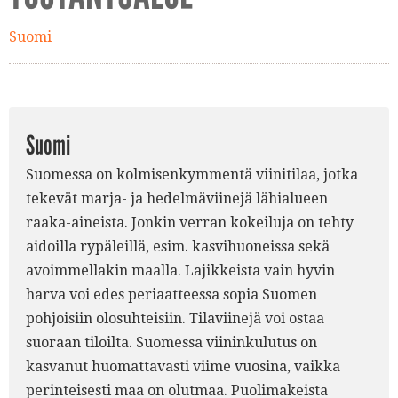
Suomi
Suomi
Suomessa on kolmisenkymmentä viinitilaa, jotka
tekevät marja- ja hedelmäviinejä lähialueen
raaka-aineista. Jonkin verran kokeiluja on tehty
aidoilla rypäleillä, esim. kasvihuoneissa sekä
avoimmellakin maalla. Lajikkeista vain hyvin
harva voi edes periaatteessa sopia Suomen
pohjoisiin olosuhteisiin. Tilaviinejä voi ostaa
suoraan tiloilta. Suomessa viininkulutus on
kasvanut huomattavasti viime vuosina, vaikka
perinteisesti maa on olutmaa. Puolimakeista