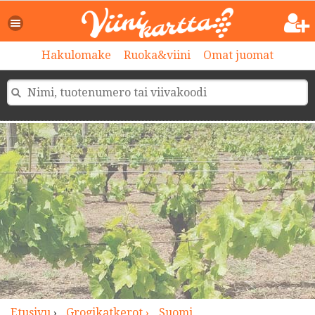
>
Hakulomake
Ruoka&viini
Omat juomat
Etusivu
›
Grogikatkerot ›
Suomi