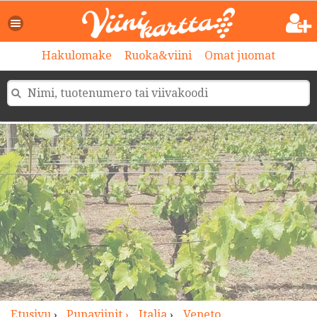
>
Hakulomake
Ruoka&viini
Omat juomat
Etusivu
›
Punaviinit ›
Italia
›
Veneto