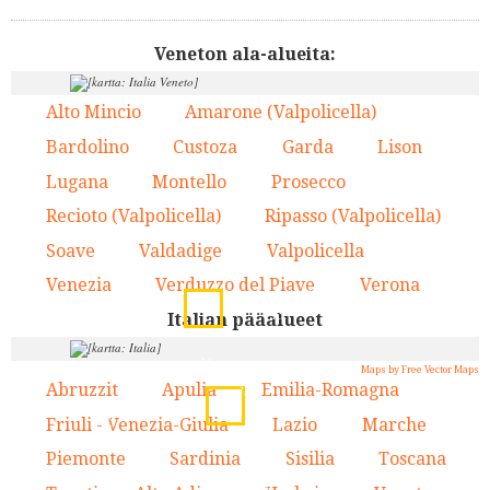
Veneton ala-alueita:
Alto Mincio
Amarone (Valpolicella)
1.
2.
Bardolino
Custoza
Garda
Lison
3.
4.
5.
6.
Lugana
Montello
Prosecco
7.
8.
9.
Recioto (Valpolicella)
Ripasso (Valpolicella)
10.
11.
Soave
Valdadige
Valpolicella
12.
13.
14.
8.
9.
6.
3.
13.
Venezia
Verduzzo del Piave
Verona
15.
16.
17.
16.
5.
2.
10.
11.
14.
15.
Italian pääalueet
7.
4.
17.
12.
1.
11.
4.
Maps by Free Vector Maps
Abruzzit
Apulia
Emilia-Romagna
1.
2.
3.
13.
7.
Friuli - Venezia-Giulia
Lazio
Marche
4.
5.
6.
3.
Piemonte
Sardinia
Sisilia
Toscana
7.
8.
9.
10.
10.
6.