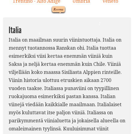
Trentino - Alto Adige
Umbria
Veneto
11.
12.
13.
12.
Rooma
1.
5.
2.
Italia
8.
Italia on maailman suurin viinintuottaja. Italia on
mennyt tuotannossa Ranskan ohi. Italia tuottaa
esimerkiksi viisi kertaa enemmän viiniä kuin
9.
Saksa ja neljä kertaa enemmän kuin Chile. Viiniä
viljellään koko maassa Sisiliasta Alppien rinteille.
Viinin historia ulottuu etruskien aikaan 2700
vuoden taakse. Italiassa punaviini on tyypillinen
ruokajuoma esimerkiksi pastan kanssa. Italian
viinejä viedään kaikkialle maailmaan. Italialaiset
myös kuluttavat itse paljon viiniä. Italiassa on
parikymmentä viinialuetta ja jokaisella alueella on
omaleimainen tyylinsä. Kuuluisimmat viinit