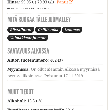
Hinta:
59.95
€ ( 79.93 €/l)
Pantit
(Huom! Tarkista viimeisin hinta Alkosta)
MITÄ RUOKAA TÄLLE JUOMALLE?
Riistalinnut
Grilliruoka
Lammas
Voimakkaat juustot
SAATAVUUS ALKOSSA
Alkon tuotenumero:
462437
Myynnissä:
On ollut aiemmin Alkossa myynnissä
perusvalikoimassa. Poistunut 17.11.2019.
MUUT TIEDOT
Alkoholi:
15.5 t-%