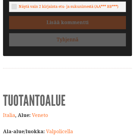
Näytä vain 2 kirjainta etu- ja sukunimestä (AA*** BB***)
Lisää kommentti
Tyhjennä
TUOTANTOALUE
Italia
, Alue:
Veneto
Ala-alue/luokka:
Valpolicella