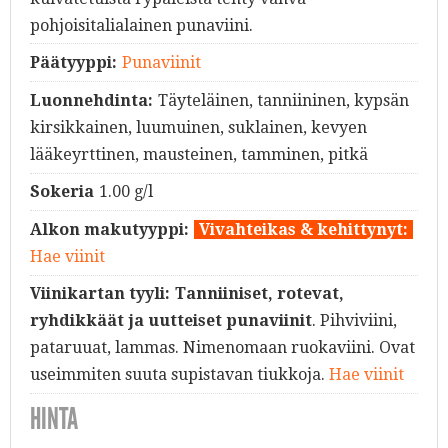
pohjoisitalialainen punaviini.
Päätyyppi:
Punaviinit
Luonnehdinta:
Täyteläinen, tanniininen, kypsän
kirsikkainen, luumuinen, suklainen, kevyen
lääkeyrttinen, mausteinen, tamminen, pitkä
Sokeria
1.00 g/l
Alkon makutyyppi:
Vivahteikas & kehittynyt:
Hae viinit
Viinikartan tyyli:
Tanniiniset, rotevat,
ryhdikkäät ja uutteiset punaviinit
. Pihviviini,
pataruuat, lammas. Nimenomaan ruokaviini. Ovat
useimmiten suuta supistavan tiukkoja.
Hae viinit
HINTA