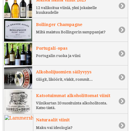
12 valikoitua viiniä, yksi jokaiselle
kuukaudelle
Bollinger Champagne
Miltä maistuu Bollingerin samppanjat?
Portugali-opas
Portugalin ruoka ja viini
Alkoholijuomien säilyvyys
Glögit, liköörit, viskit, rommit...
Katsotuimmat alkoholittomat viinit
Viinikartan 20 suosituinta alkoholitonta.
Katso tästä.
Naturaalit viinit
Maku vai ideologia?