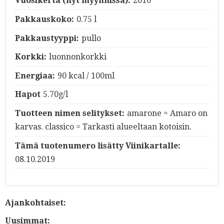
Vuosikerta (nyt myynnissä):
2010
Pakkauskoko:
0.75 l
Pakkaustyyppi:
pullo
Korkki:
luonnonkorkki
Energiaa:
90 kcal / 100ml
Hapot
5.70g/l
Tuotteen nimen selitykset:
amarone = Amaro on
karvas. classico = Tarkasti alueeltaan kotoisin.
Tämä tuotenumero lisätty Viinikartalle:
08.10.2019
Ajankohtaiset:
Uusimmat: