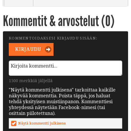
Kommentit & arvostelut (
0
)
KOMMENTOIDAKSESI KIRJAUDU SISÄÄN:
KIRJAUDU
1500 merkkiä jäljellä
"Näytä kommentti julkisena" tarkoittaa kaikille
näkyvää kommenttia. Poista täppä, jos haluat
tehdä yksityisen muistiinpanon. Kommenttiesi
yhteydessä näytetään Facebook-nimesi (tai
osittain piilotettuna).
Näytä kommentti julkisena