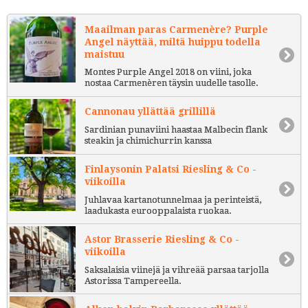
Maailman paras Carmenère? Purple
Angel näyttää, miltä huippu todella
maistuu
Montes Purple Angel 2018 on viini, joka
nostaa Carmenèren täysin uudelle tasolle.
Cannonau yllättää grillillä
Sardinian punaviini haastaa Malbecin flank
steakin ja chimichurrin kanssa
Finlaysonin Palatsi Riesling & Co -
viikoilla
Juhlavaa kartanotunnelmaa ja perinteistä,
laadukasta eurooppalaista ruokaa.
Astor Brasserie Riesling & Co -
viikoilla
Saksalaisia viinejä ja vihreää parsaa tarjolla
Astorissa Tampereella.