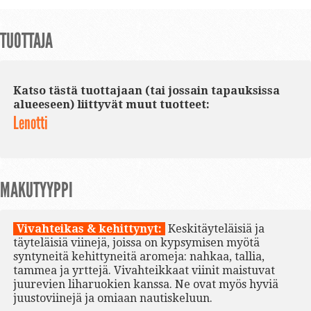
TUOTTAJA
Katso tästä tuottajaan (tai jossain tapauksissa
alueeseen) liittyvät muut tuotteet:
Lenotti
MAKUTYYPPI
Vivahteikas & kehittynyt:
Keskitäyteläisiä ja
täyteläisiä viinejä, joissa on kypsymisen myötä
syntyneitä kehittyneitä aromeja: nahkaa, tallia,
tammea ja yrttejä. Vivahteikkaat viinit maistuvat
juurevien liharuokien kanssa. Ne ovat myös hyviä
juustoviinejä ja omiaan nautiskeluun.