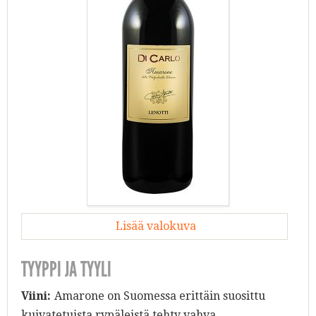
Lisää valokuva
TYYPPI JA TYYLI
Viini:
Amarone on Suomessa erittäin suosittu
kuivatetuista rypäleistä tehty vahva