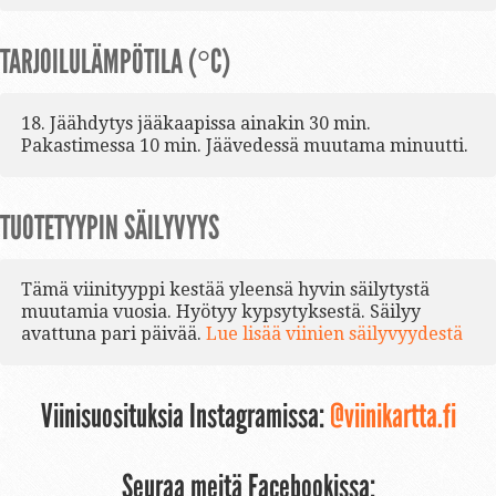
TARJOILULÄMPÖTILA (°C)
18. Jäähdytys jääkaapissa ainakin 30 min.
Pakastimessa 10 min. Jäävedessä muutama minuutti.
TUOTETYYPIN SÄILYVYYS
Tämä viinityyppi kestää yleensä hyvin säilytystä
muutamia vuosia. Hyötyy kypsytyksestä. Säilyy
avattuna pari päivää.
Lue lisää viinien säilyvyydestä
Viinisuosituksia Instagramissa:
@viinikartta.fi
Seuraa meitä Facebookissa: