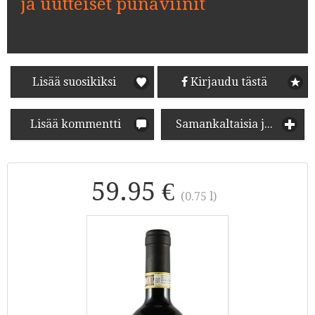
ja uutteiset punaviinit
Lisää suosikiksi
Kirjaudu tästä
Lisää kommentti
Samankaltaisia juomia
59.95 €
(0.75 l)