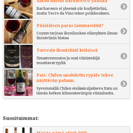
Alkon halvin Barbaresco yllättää
Barbaresco ei yleensä ole budjettiviini,
mutta Terre da Vino tekee poikkeuksen.
Pääsiäisen paras lammasviini?
Coyam tarjoaa ikoniluokan elämyksen ilman
ikoniviinin hintaa
Torresin ikoniviinit kriisissä
Ilmastonmuutos ja uusi viinintekijä
muuttavat tyyliä
País: Chilen unohdettu rypäle tekee
näyttävän paluun.
Syvemmällä Chilen etelässä sijaitseva Itata on
tämän hetken kiinnostavimpia viinialueita.
Suosituimmat:
Maista nämä viinit 2025