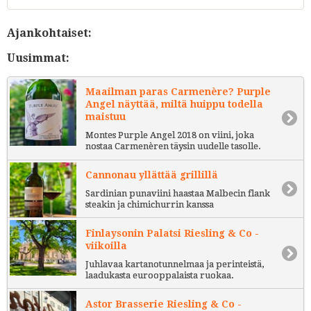
Ajankohtaiset:
Uusimmat:
Maailman paras Carmenère? Purple
Angel näyttää, miltä huippu todella
maistuu
Montes Purple Angel 2018 on viini, joka
nostaa Carmenèren täysin uudelle tasolle.
Cannonau yllättää grillillä
Sardinian punaviini haastaa Malbecin flank
steakin ja chimichurrin kanssa
Finlaysonin Palatsi Riesling & Co -
viikoilla
Juhlavaa kartanotunnelmaa ja perinteistä,
laadukasta eurooppalaista ruokaa.
Astor Brasserie Riesling & Co -