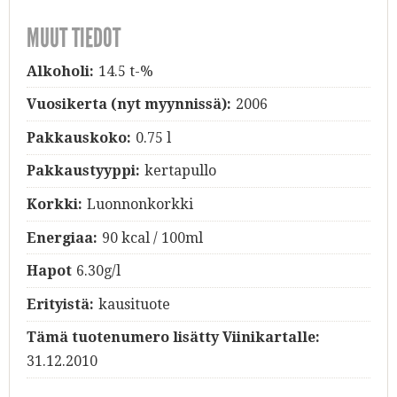
MUUT TIEDOT
Alkoholi:
14.5 t-%
Vuosikerta (nyt myynnissä):
2006
Pakkauskoko:
0.75 l
Pakkaustyyppi:
kertapullo
Korkki:
Luonnonkorkki
Energiaa:
90 kcal / 100ml
Hapot
6.30g/l
Erityistä:
kausituote
Tämä tuotenumero lisätty Viinikartalle:
31.12.2010