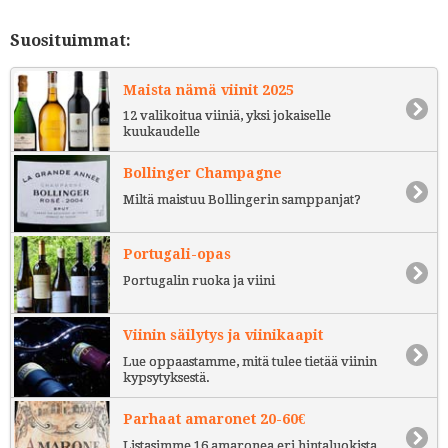
Suosituimmat:
Maista nämä viinit 2025
12 valikoitua viiniä, yksi jokaiselle
kuukaudelle
Bollinger Champagne
Miltä maistuu Bollingerin samppanjat?
Portugali-opas
Portugalin ruoka ja viini
Viinin säilytys ja viinikaapit
Lue oppaastamme, mitä tulee tietää viinin
kypsytyksestä.
Parhaat amaronet 20-60€
Listasimme 16 amaronea eri hintaluokista.