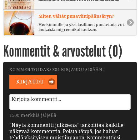
Miten vältät punaviinipäänsäryn?
Herkimmille jo yksi lasillinen punaviiniä voi
laukaista migreenikohtauksen.
Kommentit & arvostelut (
0
)
KOMMENTOIDAKSESI KIRJAUDU SISÄÄN:
KIRJAUDU
1500 merkkiä jäljellä
"Näytä kommentti julkisena" tarkoittaa kaikille
näkyvää kommenttia. Poista täppä, jos haluat
tehdä yksityisen muistiinpanon. Kommenttiesi