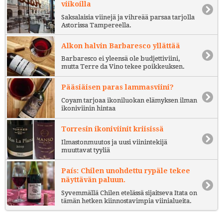
viikoilla
Saksalaisia viinejä ja vihreää parsaa tarjolla
Astorissa Tampereella.
Alkon halvin Barbaresco yllättää
Barbaresco ei yleensä ole budjettiviini,
mutta Terre da Vino tekee poikkeuksen.
Pääsiäisen paras lammasviini?
Coyam tarjoaa ikoniluokan elämyksen ilman
ikoniviinin hintaa
Torresin ikoniviinit kriisissä
Ilmastonmuutos ja uusi viinintekijä
muuttavat tyyliä
País: Chilen unohdettu rypäle tekee
näyttävän paluun.
Syvemmällä Chilen etelässä sijaitseva Itata on
tämän hetken kiinnostavimpia viinialueita.