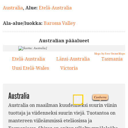
Australia
, Alue:
Etelä-Australia
Ala-alue/luokka:
Barossa Valley
Australian pääalueet
Maps by Free Vector Maps
Etelä-Australia
Länsi-Australia
Tasmania
1.
2.
3.
Uusi Etelä-Wales
Victoria
4.
5.
4.
Australia
Canberra
2.
1.
Australia on maailman kuudenneksi suurin viinin
5.
tuottaja ja viidenneksi suurin viejä. Tuotantoa on
3.
mantereen viileämmissä eteläosissa ja