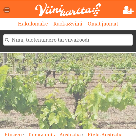
>
Hakulomake
Ruoka&viini
Omat juomat
Etusivu
›
Punaviinit ›
Australia
›
Etelä-Australia