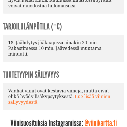
hyvin kellarointia. Kuumassa ilmastossa syrahit
voivat muodostua hillomaisiksi.
TARJOILULÄMPÖTILA (°C)
18. Jäähdytys jääkaapissa ainakin 30 min.
Pakastimessa 10 min. Jäävedessä muutama
minuutti.
TUOTETYYPIN SÄILYVYYS
Vanhat viinit ovat kestäviä viinejä, mutta eivät
ehkä hyödy lisäkypsytyksestä.
Lue lisää viinien
säilyvyydestä
Viinisuosituksia Instagramissa:
@viinikartta.fi