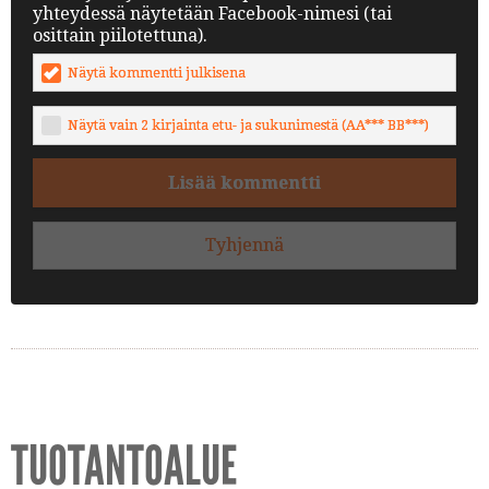
yhteydessä näytetään Facebook-nimesi (tai
osittain piilotettuna).
Näytä kommentti julkisena
Näytä vain 2 kirjainta etu- ja sukunimestä (AA*** BB***)
Lisää kommentti
Tyhjennä
TUOTANTOALUE