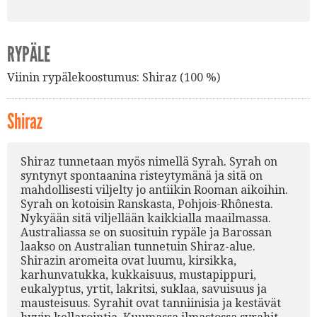
RYPÄLE
Viinin rypälekoostumus:
Shiraz (100 %)
Shiraz
Shiraz tunnetaan myös nimellä Syrah. Syrah on
syntynyt spontaanina risteytymänä ja sitä on
mahdollisesti viljelty jo antiikin Rooman aikoihin.
Syrah on kotoisin Ranskasta, Pohjois-Rhônesta.
Nykyään sitä viljellään kaikkialla maailmassa.
Australiassa se on suosituin rypäle ja Barossan
laakso on Australian tunnetuin Shiraz-alue.
Shirazin aromeita ovat luumu, kirsikka,
karhunvatukka, kukkaisuus, mustapippuri,
eukalyptus, yrtit, lakritsi, suklaa, savuisuus ja
mausteisuus. Syrahit ovat tanniinisia ja kestävät