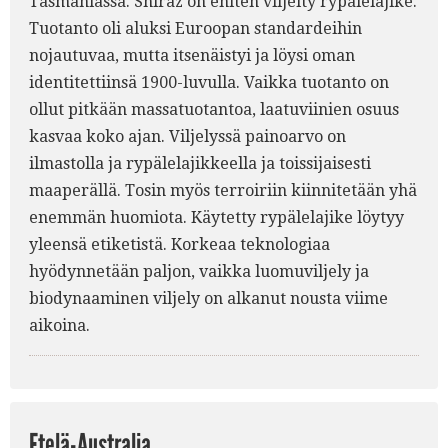
Tasmaniassa. Shiraz on eniten viljelty rypälelajike.
Tuotanto oli aluksi Euroopan standardeihin
nojautuvaa, mutta itsenäistyi ja löysi oman
identitettiinsä 1900-luvulla. Vaikka tuotanto on
ollut pitkään massatuotantoa, laatuviinien osuus
kasvaa koko ajan. Viljelyssä painoarvo on
ilmastolla ja rypälelajikkeella ja toissijaisesti
maaperällä. Tosin myös terroiriin kiinnitetään yhä
enemmän huomiota. Käytetty rypälelajike löytyy
yleensä etiketistä. Korkeaa teknologiaa
hyödynnetään paljon, vaikka luomuviljely ja
biodynaaminen viljely on alkanut nousta viime
aikoina.
Etelä-Australia