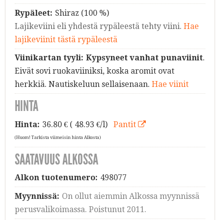
Rypäleet:
Shiraz (100 %)
Lajikeviini eli yhdestä rypäleestä tehty viini.
Hae
lajikeviinit tästä rypäleestä
Viinikartan tyyli:
Kypsyneet vanhat punaviinit
.
Eivät sovi ruokaviiniksi, koska aromit ovat
herkkiä. Nautiskeluun sellaisenaan.
Hae viinit
HINTA
Hinta:
36.80
€ ( 48.93 €/l)
Pantit
(Huom! Tarkista viimeisin hinta Alkosta)
SAATAVUUS ALKOSSA
Alkon tuotenumero:
498077
Myynnissä:
On ollut aiemmin Alkossa myynnissä
perusvalikoimassa. Poistunut 2011.