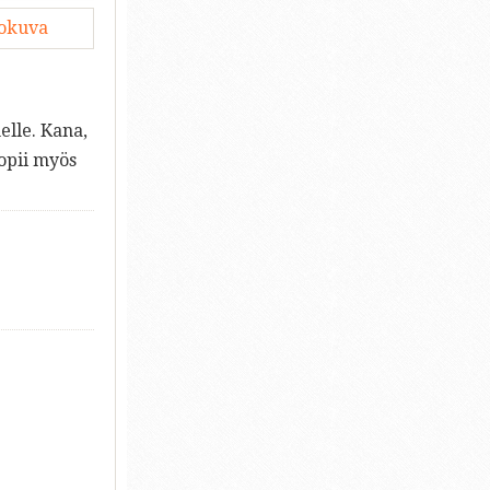
lokuva
elle. Kana,
sopii myös