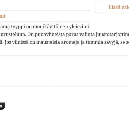
Lisää va
nit
Tämä tyyppi on monikäyttöinen yleisviini
 seurusteluun. On punaviineistä paras valinta juustotarjottim
li. Jos viinissä on mausteisia aromeja ja tummia sävyjä, se 
a