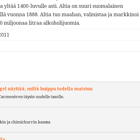
ia yltää 1400-luvulle asti. Altia on suuri suomalainen
llä vuonna 1888. Altia tuo maahan, valmistaa ja markkinoi
0 miljoonaa litraa alkoholijuomia.
2011
l näyttää, miltä huippu todella maistuu
Carmenèren täysin uudelle tasolle.
kin ja chimichurrin kanssa
lla