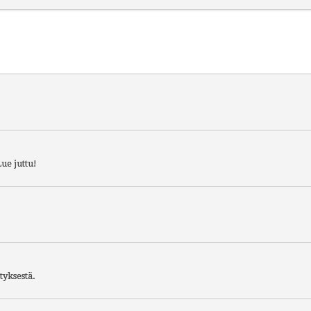
ue juttu!
tyksestä.