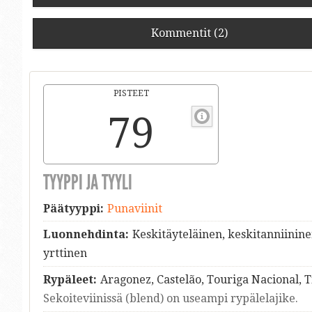
Kommentit (2)
PISTEET
79
TYYPPI JA TYYLI
Päätyyppi:
Punaviinit
Luonnehdinta:
Keskitäyteläinen, keskitanniinin
yrttinen
Rypäleet:
Aragonez, Castelão, Touriga Nacional, 
Sekoiteviinissä (blend) on useampi rypälelajike.