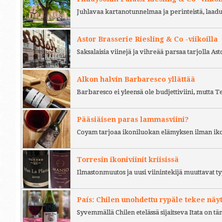
Juhlavaa kartanotunnelmaa ja perinteistä, laad
Astor Brasserie Riesling & Co -viikoilla
Saksalaisia viinejä ja vihreää parsaa tarjolla As
Alkon halvin Barbaresco yllättää
Barbaresco ei yleensä ole budjettiviini, mutta 
Pääsiäisen paras lammasviini?
Coyam tarjoaa ikoniluokan elämyksen ilman iko
Torresin ikoniviinit kriisissä
Ilmastonmuutos ja uusi viinintekijä muuttavat ty
País: Chilen unohdettu rypäle tekee näy
Syvemmällä Chilen etelässä sijaitseva Itata on t