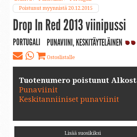
Poistunut myynnistä 20.12.2015
Drop In Red 2013 viinipussi
PORTUGALI
PUNAVIINI, KESKITÄYTELÄINEN
Ostoslistalle
Tuotenumero poistunut Alkosta.
Punaviinit
Keskitanniiniset punaviinit
Lisää suosikiksi