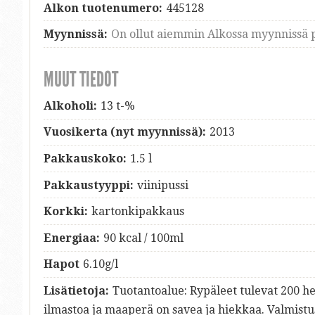
Alkon tuotenumero:
445128
Myynnissä:
On ollut aiemmin Alkossa myynnissä p
MUUT TIEDOT
Alkoholi:
13 t-%
Vuosikerta (nyt myynnissä):
2013
Pakkauskoko:
1.5 l
Pakkaustyyppi:
viinipussi
Korkki:
kartonkipakkaus
Energiaa:
90 kcal / 100ml
Hapot
6.10g/l
Lisätietoja:
Tuotantoalue: Rypäleet tulevat 200 heh
ilmastoa ja maaperä on savea ja hiekkaa. Valmistus