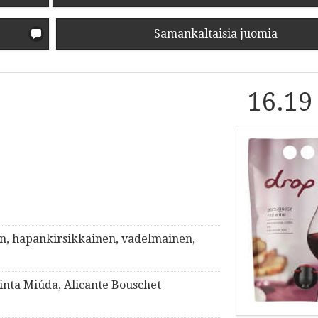
Samankaltaisia juomia
16.19
en, hapankirsikkainen, vadelmainen,
Tinta Miúda, Alicante Bouschet