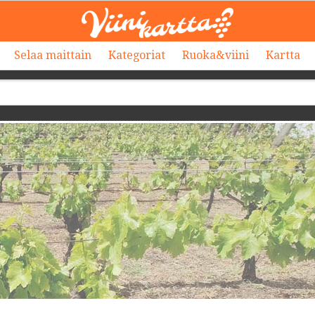
Selaa maittain
Kategoriat
Ruoka&viini
Kartta