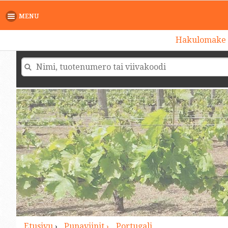
>
MENU
Hakulomake
Etusivu
›
Punaviinit ›
Portugali