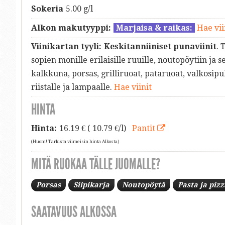
Sokeria
5.00 g/l
Alkon makutyyppi:
Marjaisa & raikas:
Hae vii
Viinikartan tyyli:
Keskitanniiniset punaviinit
. 
sopien monille erilaisille ruuille, noutopöytiin ja
kalkkuna, porsas, grilliruoat, pataruoat, valkosipu
riistalle ja lampaalle.
Hae viinit
HINTA
Hinta:
16.19
€ ( 10.79 €/l)
Pantit
(Huom! Tarkista viimeisin hinta Alkosta)
MITÄ RUOKAA TÄLLE JUOMALLE?
Porsas
Siipikarja
Noutopöytä
Pasta ja pizz
SAATAVUUS ALKOSSA