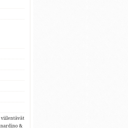
 viilentävät
Benardino &