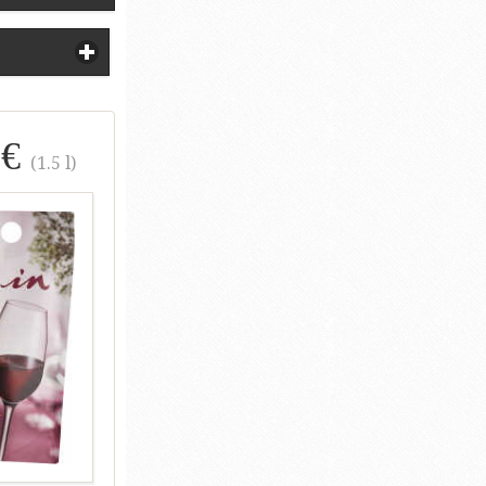
 €
(1.5 l)