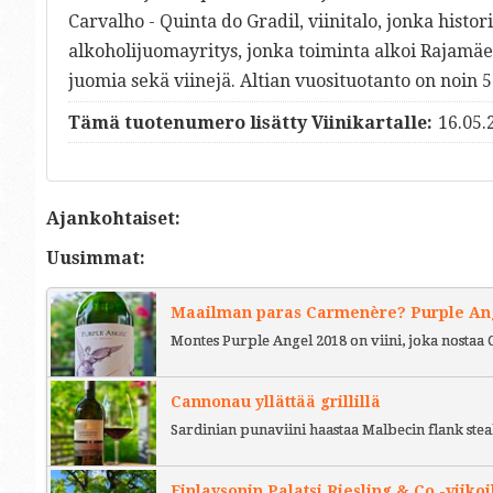
Carvalho - Quinta do Gradil, viinitalo, jonka histor
alkoholijuomayritys, jonka toiminta alkoi Rajamäe
juomia sekä viinejä. Altian vuosituotanto on noin 5
Tämä tuotenumero lisätty Viinikartalle:
16.05.
Ajankohtaiset:
Uusimmat:
Maailman paras Carmenère? Purple Ange
Montes Purple Angel 2018 on viini, joka nostaa 
Cannonau yllättää grillillä
Sardinian punaviini haastaa Malbecin flank stea
Finlaysonin Palatsi Riesling & Co -viikoi