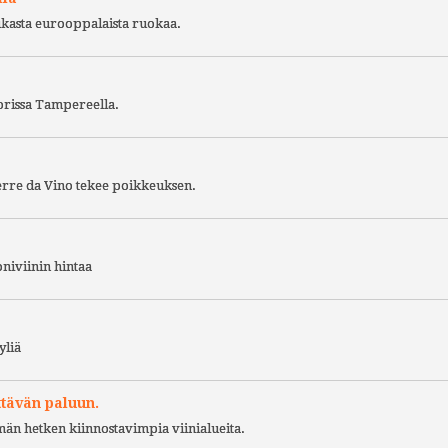
ukasta eurooppalaista ruokaa.
torissa Tampereella.
Terre da Vino tekee poikkeuksen.
niviinin hintaa
yliä
ttävän paluun.
ämän hetken kiinnostavimpia viinialueita.