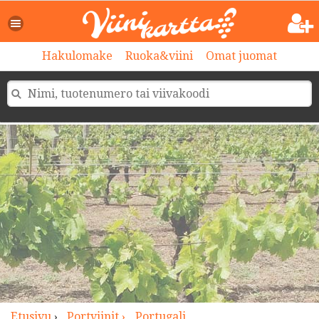
>
Hakulomake
Ruoka&viini
Omat juomat
Etusivu
›
Portviinit ›
Portugali