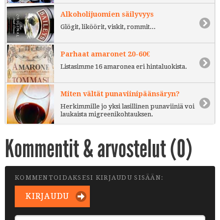
Alkoholijuomien säilyvyys
Glögit, liköörit, viskit, rommit...
Parhaat amaronet 20-60€
Listasimme 16 amaronea eri hintaluokista.
Miten vältät punaviinipäänsäryn?
Herkimmille jo yksi lasillinen punaviiniä voi
laukaista migreenikohtauksen.
Kommentit & arvostelut (
0
)
KOMMENTOIDAKSESI KIRJAUDU SISÄÄN:
KIRJAUDU