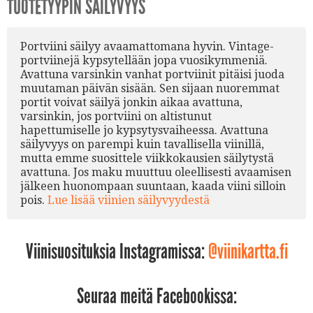
TUOTETYYPIN SÄILYVYYS
Portviini säilyy avaamattomana hyvin. Vintage-
portviinejä kypsytellään jopa vuosikymmeniä.
Avattuna varsinkin vanhat portviinit pitäisi juoda
muutaman päivän sisään. Sen sijaan nuoremmat
portit voivat säilyä jonkin aikaa avattuna,
varsinkin, jos portviini on altistunut
hapettumiselle jo kypsytysvaiheessa. Avattuna
säilyvyys on parempi kuin tavallisella viinillä,
mutta emme suosittele viikkokausien säilytystä
avattuna. Jos maku muuttuu oleellisesti avaamisen
jälkeen huonompaan suuntaan, kaada viini silloin
pois.
Lue lisää viinien säilyvyydestä
Viinisuosituksia Instagramissa:
@viinikartta.fi
Seuraa meitä Facebookissa: