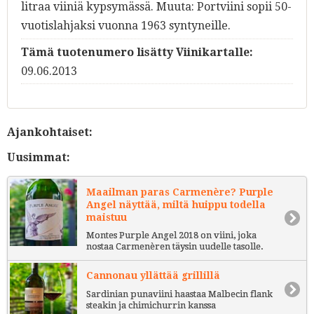
litraa viiniä kypsymässä. Muuta: Portviini sopii 50-
vuotislahjaksi vuonna 1963 syntyneille.
Tämä tuotenumero lisätty Viinikartalle:
09.06.2013
Ajankohtaiset:
Uusimmat:
Maailman paras Carmenère? Purple
Angel näyttää, miltä huippu todella
maistuu
Montes Purple Angel 2018 on viini, joka
nostaa Carmenèren täysin uudelle tasolle.
Cannonau yllättää grillillä
Sardinian punaviini haastaa Malbecin flank
steakin ja chimichurrin kanssa