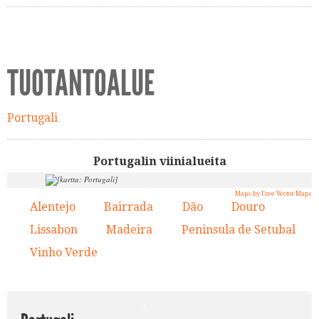
TUOTANTOALUE
Portugali
Portugalin viinialueita
Maps by Free Vector Maps
Alentejo
Bairrada
Dão
Douro
1.
2.
3.
4.
8.
Lissabon
Madeira
Peninsula de Setubal
5.
6.
7.
Vinho Verde
8.
4.
3.