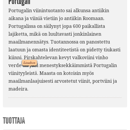
Portugali
2.
Portugalin viinintuotanto sai alkunsa antiikin
aikana ja viiniä vietiin jo antiikin Roomaan.
Portugalissa on säilynyt jopa 600 paikallista
lajiketta, mikä on luultavasti jonkinlainen
maailmanennätys. Tuotannossa on panostettu
5.
laatuun ja omasta identiteetistä on pidetty tiukasti
kiinni. Pirskahtelevan kevyt valkoviini vinho
Lissabon
verde on yksi menestyksekkäimmistä Portugalin
viinityyleistä. Maasta on kotoisin myös
1.
7.
maailmanlaajuisesti arvostetut viinit, portviini ja
madeira.
TUOTTAJA
6.