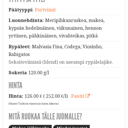
Päätyyppi:
Portviinit
Luonnehdinta:
Meripihkanruskea, makea,
kypsän hedelmäinen, viikunainen, hennon
yrttinen, pähkinäinen, vivahteikas, pitkä
Rypäleet:
Malvasia Fina, Codega, Viosinho,
Rabigatos
Sekoiteviinissä (blend) on useampi rypälelajike.
Sokeria
120.00 g/l
HINTA
Hinta:
126.00
€ ( 252.00 €/l)
Pantit
(Huom! Tarkista viimeisin hinta Alkosta)
MITÄ RUOKAA TÄLLE JUOMALLE?