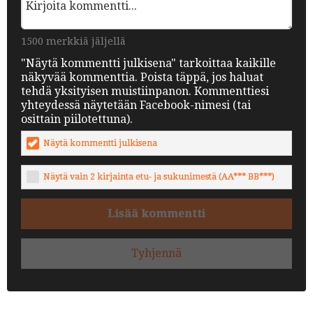
1500 merkkiä jäljellä
"Näytä kommentti julkisena" tarkoittaa kaikille
näkyvää kommenttia. Poista täppä, jos haluat
tehdä yksityisen muistiinpanon. Kommenttiesi
yhteydessä näytetään Facebook-nimesi (tai
osittain piilotettuna).
Näytä kommentti julkisena
Näytä vain 2 kirjainta etu- ja sukunimestä (AA*** BB***)
Lisää kommentti
Tyhjennä