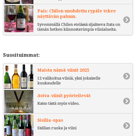
País: Chilen unohdettu rypäle tekee
näyttävän paluun.
Syvemmällä Chilen etelässä sijaitseva Itata on
tämän hetken kiinnostavimpia viinialueita.
Suosituimmat:
Maista nämä viinit 2025
12 valikoitua viiniä, yksi jokaiselle
kuukaudelle
Aviva-viinit pyörteilevät
Katso tästä myös video.
Sisilia-opas
Sisilian ruoka ja viini