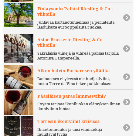
Finlaysonin Palatsi Riesling & Co -
viikoilla
Juhlavaa kartanotunnelmaa ja perinteistä,
laadukasta eurooppalaista ruokaa.
Astor Brasserie Riesling & Co -
viikoilla
Saksalaisia viinejä ja vihreää parsaa tarjolla
Astorissa Tampereella.
Alkon halvin Barbaresco yllättää
Barbaresco ei yleensä ole budjettiviini,
mutta Terre da Vino tekee poikkeuksen.
Pääsiäisen paras lammasviini?
Coyam tarjoaa ikoniluokan elämyksen ilman
ikoniviinin hintaa
Torresin ikoniviinit kriisissä
Ilmastonmuutos ja uusi viinintekijä
muuttavat tyyliä