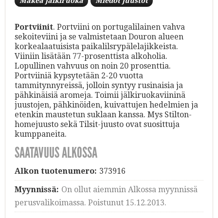
Makea jälkiruoka
Miedot juustot
Portviinit
. Portviini on portugalilainen vahva
sekoiteviini ja se valmistetaan Douron alueen
korkealaatuisista paikalilsrypälelajikkeista.
Viiniin lisätään 77-prosenttista alkoholia.
Lopullinen vahvuus on noin 20 prosenttia.
Portviiniä kypsytetään 2-20 vuotta
tammitynnyreissä, jolloin syntyy rusinaisia ja
pähkinäisiä aromeja. Toimii jälkiruokaviininä
juustojen, pähkinöiden, kuivattujen hedelmien ja
etenkin maustetun suklaan kanssa. Mys Stilton-
homejuusto sekä Tilsit-juusto ovat suosittuja
kumppaneita.
SAATAVUUS ALKOSSA
Alkon tuotenumero:
373916
Myynnissä:
On ollut aiemmin Alkossa myynnissä
perusvalikoimassa. Poistunut 15.12.2013.