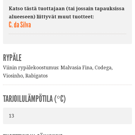
Katso tästä tuottajaan (tai jossain tapauksissa
alueeseen) liittyvät muut tuotteet:
C. da Silva
RYPÄLE
Viinin rypälekoostumus:
Malvasia Fina
,
Codega
,
Viosinho
,
Rabigatos
TARJOILULÄMPÖTILA (°C)
13