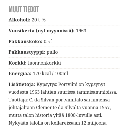
MUUT TIEDOT
Alkoholi:
20 t-%
Vuosikerta (nyt myynnissä):
1963
Pakkauskoko:
0.5 l
Pakkaustyyppi:
pullo
Korkki:
luonnonkorkki
Energiaa:
170 kcal / 100ml
Lisätietoja:
Kypsytys: Portviini on kypsynyt
vuodesta 1963 lähtien suurissa tammisammioissa.
Tuottaja: C. da Silvan portviinitalo sai nimensä
johtajaltaan Clemente da Silvalta vuonna 1957,
mutta talon historia yltää 1800-luvulle asti.
Nykyään talolla on kellareissaan 12 miljoona