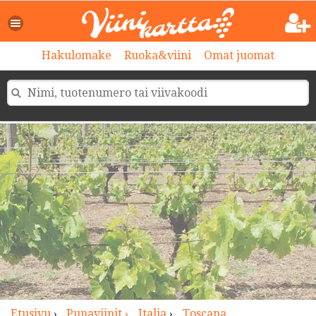
>
Hakulomake
Ruoka&viini
Omat juomat
Etusivu
›
Punaviinit ›
Italia
›
Toscana