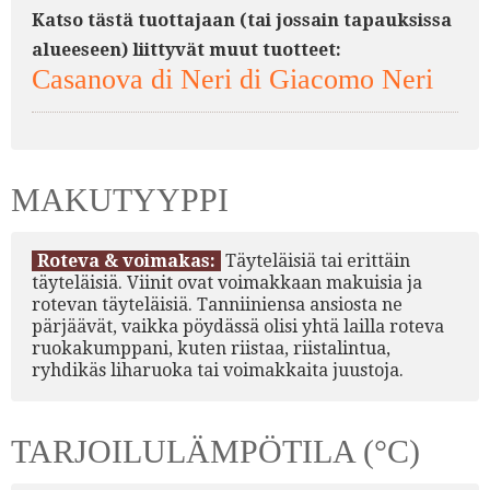
Katso tästä tuottajaan (tai jossain tapauksissa
alueeseen) liittyvät muut tuotteet:
Casanova di Neri di Giacomo Neri
MAKUTYYPPI
Roteva & voimakas:
Täyteläisiä tai erittäin
täyteläisiä. Viinit ovat voimakkaan makuisia ja
rotevan täyteläisiä. Tanniiniensa ansiosta ne
pärjäävät, vaikka pöydässä olisi yhtä lailla roteva
ruokakumppani, kuten riistaa, riistalintua,
ryhdikäs liharuoka tai voimakkaita juustoja.
TARJOILULÄMPÖTILA (°C)