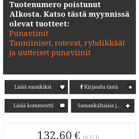
Tuotenumero poistunut
Alkosta. Katso tästä myynnissä
olevat tuotteet:
Punaviinit
Tanniiniset, rotevat, ryhdikkäät
ja uutteiset punaviinit
Lisää suosikiksi
Kirjaudu tästä
Lisää kommentti
Samankaltaisia juomia
132.60 €
(0.75 l)