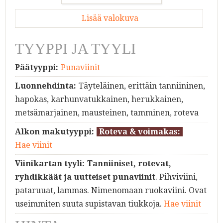
Lisää valokuva
TYYPPI JA TYYLI
Päätyyppi:
Punaviinit
Luonnehdinta:
Täyteläinen, erittäin tanniininen,
hapokas, karhunvatukkainen, herukkainen,
metsämarjainen, mausteinen, tamminen, roteva
Alkon makutyyppi:
Roteva & voimakas:
Hae viinit
Viinikartan tyyli:
Tanniiniset, rotevat,
ryhdikkäät ja uutteiset punaviinit
. Pihviviini,
pataruuat, lammas. Nimenomaan ruokaviini. Ovat
useimmiten suuta supistavan tiukkoja.
Hae viinit