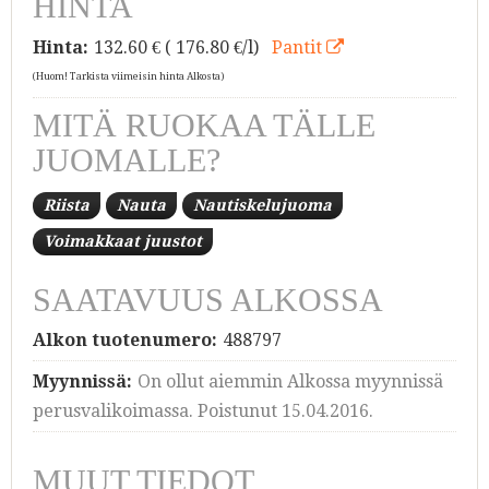
HINTA
Hinta:
132.60
€ ( 176.80 €/l)
Pantit
(Huom! Tarkista viimeisin hinta Alkosta)
MITÄ RUOKAA TÄLLE
JUOMALLE?
Riista
Nauta
Nautiskelujuoma
Voimakkaat juustot
SAATAVUUS ALKOSSA
Alkon tuotenumero:
488797
Myynnissä:
On ollut aiemmin Alkossa myynnissä
perusvalikoimassa. Poistunut 15.04.2016.
MUUT TIEDOT