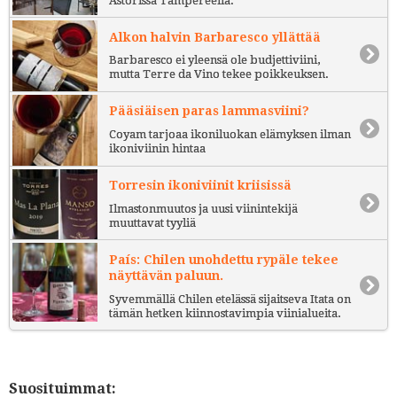
Astorissa Tampereella.
Alkon halvin Barbaresco yllättää
Barbaresco ei yleensä ole budjettiviini,
mutta Terre da Vino tekee poikkeuksen.
Pääsiäisen paras lammasviini?
Coyam tarjoaa ikoniluokan elämyksen ilman
ikoniviinin hintaa
Torresin ikoniviinit kriisissä
Ilmastonmuutos ja uusi viinintekijä
muuttavat tyyliä
País: Chilen unohdettu rypäle tekee
näyttävän paluun.
Syvemmällä Chilen etelässä sijaitseva Itata on
tämän hetken kiinnostavimpia viinialueita.
Suosituimmat: