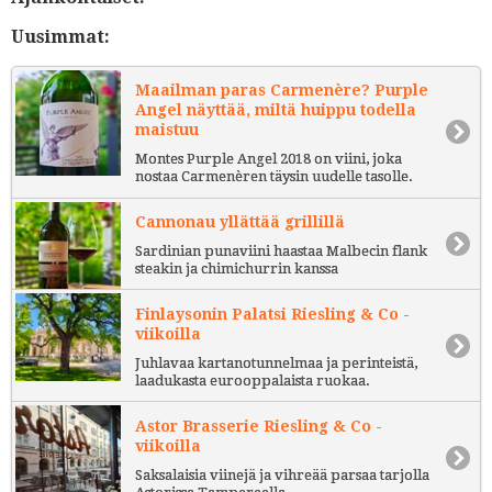
Uusimmat:
Maailman paras Carmenère? Purple
Angel näyttää, miltä huippu todella
maistuu
Montes Purple Angel 2018 on viini, joka
nostaa Carmenèren täysin uudelle tasolle.
Cannonau yllättää grillillä
Sardinian punaviini haastaa Malbecin flank
steakin ja chimichurrin kanssa
Finlaysonin Palatsi Riesling & Co -
viikoilla
Juhlavaa kartanotunnelmaa ja perinteistä,
laadukasta eurooppalaista ruokaa.
Astor Brasserie Riesling & Co -
viikoilla
Saksalaisia viinejä ja vihreää parsaa tarjolla