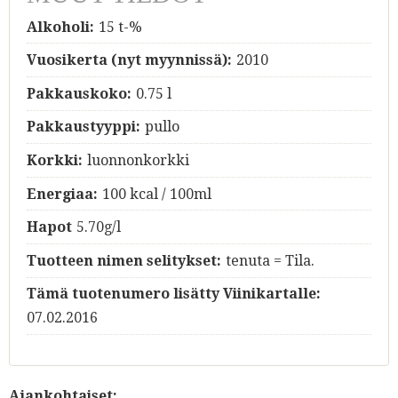
Alkoholi:
15 t-%
Vuosikerta (nyt myynnissä):
2010
Pakkauskoko:
0.75 l
Pakkaustyyppi:
pullo
Korkki:
luonnonkorkki
Energiaa:
100 kcal / 100ml
Hapot
5.70g/l
Tuotteen nimen selitykset:
tenuta = Tila.
Tämä tuotenumero lisätty Viinikartalle:
07.02.2016
Ajankohtaiset: