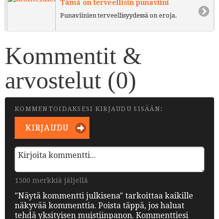
Tämä on terveellisin punaviini
Punaviinien terveellisyydessä on eroja.
Kommentit &
arvostelut (
0
)
KOMMENTOIDAKSESI KIRJAUDU SISÄÄN:
KIRJAUDU
1500 merkkiä jäljellä
"Näytä kommentti julkisena" tarkoittaa kaikille
näkyvää kommenttia. Poista täppä, jos haluat
tehdä yksityisen muistiinpanon. Kommenttiesi