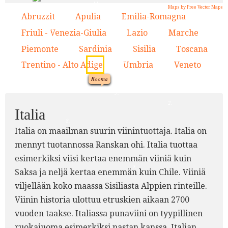
11.
4.
Maps by Free Vector Maps
Abruzzit
Apulia
Emilia-Romagna
1.
2.
3.
13.
7.
Friuli - Venezia-Giulia
Lazio
Marche
4.
5.
6.
3.
Piemonte
Sardinia
Sisilia
Toscana
7.
8.
9.
10.
6.
10.
Trentino - Alto Adige
Umbria
Veneto
11.
12.
13.
12.
Rooma
1.
5.
2.
Italia
8.
Italia on maailman suurin viinintuottaja. Italia on
mennyt tuotannossa Ranskan ohi. Italia tuottaa
esimerkiksi viisi kertaa enemmän viiniä kuin
9.
Saksa ja neljä kertaa enemmän kuin Chile. Viiniä
viljellään koko maassa Sisiliasta Alppien rinteille.
Viinin historia ulottuu etruskien aikaan 2700
vuoden taakse. Italiassa punaviini on tyypillinen
ruokajuoma esimerkiksi pastan kanssa. Italian