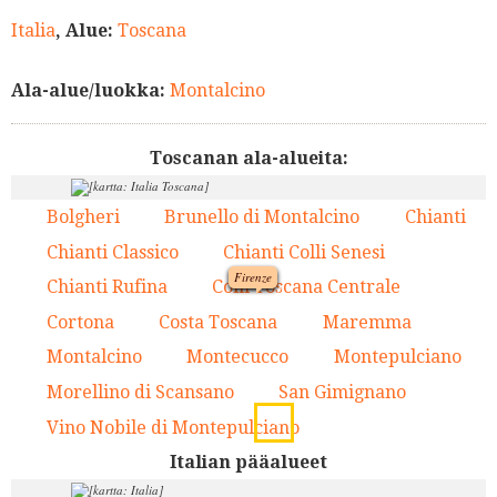
Italia
, Alue:
Toscana
Ala-alue/luokka:
Montalcino
Toscanan ala-alueita:
Bolgheri
Brunello di Montalcino
Chianti
1.
2.
3.
Chianti Classico
Chianti Colli Senesi
4.
5.
Firenze
Chianti Rufina
Colli Toscana Centrale
6.
7.
6.
3.
Cortona
Costa Toscana
Maremma
8.
9.
10.
7.
15.
4.
Montalcino
Montecucco
Montepulciano
11.
12.
13.
5.
9.
8.
Morellino di Scansano
San Gimignano
14.
15.
1.
13.
16.
2.
11.
Vino Nobile di Montepulciano
16.
12.
Italian pääalueet
14.
10.