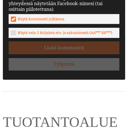
yhteydessä näytetään Facebook-nimesi (tai
osittain piilotettuna).
Näytä kommentti julkisena
Näytä vain 2 kirjainta etu- ja sukunimestä (AA*** BB***)
Lisää kommentti
Tyhjennä
TUOTANTOALUE