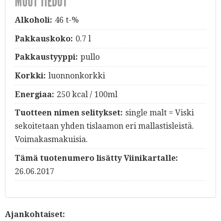
MUUT TIEDOT
Alkoholi:
46 t-%
Pakkauskoko:
0.7 l
Pakkaustyyppi:
pullo
Korkki:
luonnonkorkki
Energiaa:
250 kcal / 100ml
Tuotteen nimen selitykset:
single malt = Viski
sekoitetaan yhden tislaamon eri mallastisleistä.
Voimakasmakuisia.
Tämä tuotenumero lisätty Viinikartalle:
26.06.2017
Ajankohtaiset: