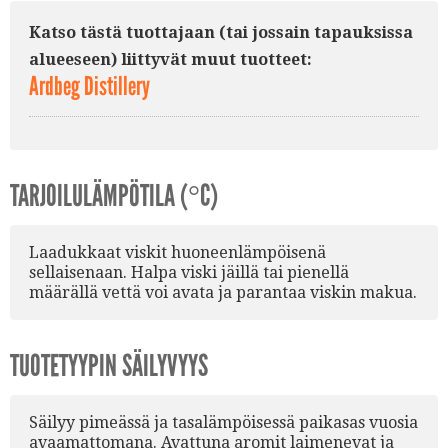
Katso tästä tuottajaan (tai jossain tapauksissa
alueeseen) liittyvät muut tuotteet:
Ardbeg Distillery
TARJOILULÄMPÖTILA (°C)
Laadukkaat viskit huoneenlämpöisenä
sellaisenaan. Halpa viski jäillä tai pienellä
määrällä vettä voi avata ja parantaa viskin makua.
TUOTETYYPIN SÄILYVYYS
Säilyy pimeässä ja tasalämpöisessä paikasas vuosia
avaamattomana. Avattuna aromit laimenevat ja