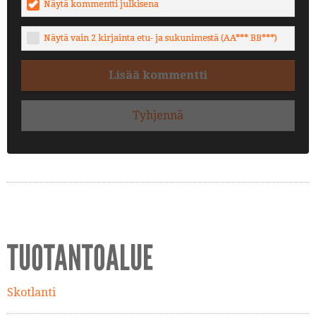
Näytä kommentti julkisena
Näytä vain 2 kirjainta etu- ja sukunimestä (AA*** BB***)
Lisää kommentti
Tyhjennä
TUOTANTOALUE
Skotlanti