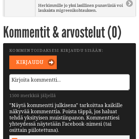
Herkimmille jo yksi lasillinen punaviiniä voi
laukaista migreenikohtauksen.
Kommentit & arvostelut (
0
)
KOMMENTOIDAKSESI KIRJAUDU SISÄÄN:
KIRJAUDU
1500 merkkiä jäljellä
"Näytä kommentti julkisena" tarkoittaa kaikille
näkyvää kommenttia. Poista täppä, jos haluat
tehdä yksityisen muistiinpanon. Kommenttiesi
yhteydessä näytetään Facebook-nimesi (tai
osittain piilotettuna).