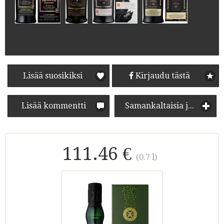
Lisää suosikiksi
Kirjaudu tästä
Lisää kommentti
Samankaltaisia juomia
111.46 €
(0.7 l)