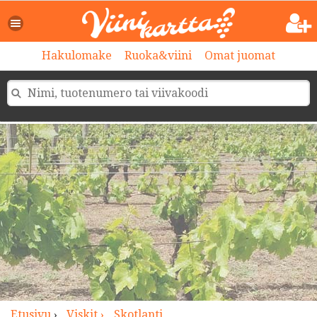
>
Hakulomake
Ruoka&viini
Omat juomat
Etusivu
›
Viskit ›
Skotlanti