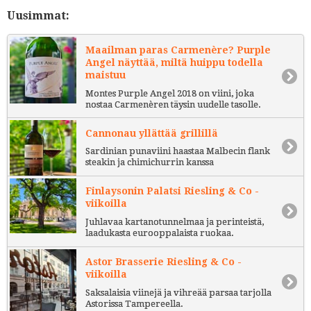
Uusimmat:
Maailman paras Carmenère? Purple
Angel näyttää, miltä huippu todella
maistuu
Montes Purple Angel 2018 on viini, joka
nostaa Carmenèren täysin uudelle tasolle.
Cannonau yllättää grillillä
Sardinian punaviini haastaa Malbecin flank
steakin ja chimichurrin kanssa
Finlaysonin Palatsi Riesling & Co -
viikoilla
Juhlavaa kartanotunnelmaa ja perinteistä,
laadukasta eurooppalaista ruokaa.
Astor Brasserie Riesling & Co -
viikoilla
Saksalaisia viinejä ja vihreää parsaa tarjolla
Astorissa Tampereella.