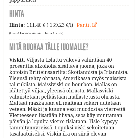
HINTA
Hinta:
111.46
€ ( 159.23 €/l)
Pantit
(Huom! Tarkista viimeisin hinta Alkosta)
MITÄ RUOKAA TÄLLE JUOMALLE?
Viskit.
Viljasta tislattu väkevä vähintään 40
prosenttia alkoholia sisältävä juoma, joka on
kotoisin Britteinsaarilta: Skotlannista ja Irlannista.
Yleensä tehty ohrasta, Amerikassa myös maissista
tai rukiista. Maissiviski on bourbon. Mallas on
idätettyä viljaa, yleensä ohrasta. Mallasviski
valmistetaan pelkästään mallastetusta ohrasta.
Maltaat mäskätään eli maltaan sokeri uutetaan
veteen. Mäski ja kuuma vesi muodostaa vierrettä.
Vierteeseen lisätään hiivaa, seos käy muutaman
päivän ja lopulta vierre tislataan. Tisle kypsyy
tammitynnyreissä. Lopuksi viski sekoitetaan
tasalaatuiseksi. Viskin ikä on siinä olevan