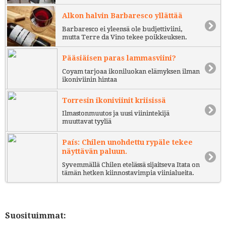
Alkon halvin Barbaresco yllättää
Barbaresco ei yleensä ole budjettiviini,
mutta Terre da Vino tekee poikkeuksen.
Pääsiäisen paras lammasviini?
Coyam tarjoaa ikoniluokan elämyksen ilman
ikoniviinin hintaa
Torresin ikoniviinit kriisissä
Ilmastonmuutos ja uusi viinintekijä
muuttavat tyyliä
País: Chilen unohdettu rypäle tekee
näyttävän paluun.
Syvemmällä Chilen etelässä sijaitseva Itata on
tämän hetken kiinnostavimpia viinialueita.
Suosituimmat: