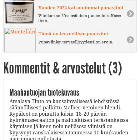
Vuoden 2022 katsotuimmat punaviinit
Viinikartan 20 suosituinta punaviiniä. Katso
tästä.
Tämä on terveellisin punaviini
Punaviinien terveellisyydessä on eroja.
Kommentit & arvostelut (
3
)
Maahantuojan tuotekuvaus
Amalaya Tinto on kansainvälisessä lehdistössä
säännöllisesti palkittu Malbec-vetoinen blendi.
Rypäleet on poimittu käsin. 18-20 päivän
kylmämaseraation ja malolaktisen terästankeissa
käymisen jälkeen noin neljäsosa viinistä on
kypsynyt ranskalaisessa tammessa 10 kuukauden
ajan ennen pullotusta.