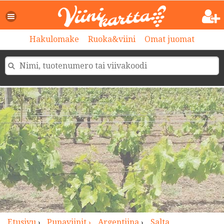
>
Hakulomake
Ruoka&viini
Omat juomat
Etusivu
›
Punaviinit ›
Argentiina
›
Salta