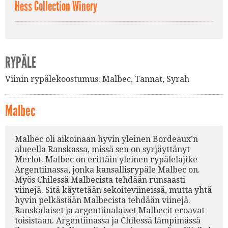
Hess Collection Winery
RYPÄLE
Viinin rypälekoostumus:
Malbec
,
Tannat
,
Syrah
Malbec
Malbec oli aikoinaan hyvin yleinen Bordeaux’n
alueella Ranskassa, missä sen on syrjäyttänyt
Merlot. Malbec on erittäin yleinen rypälelajike
Argentiinassa, jonka kansallisrypäle Malbec on.
Myös Chilessä Malbecista tehdään runsaasti
viinejä. Sitä käytetään sekoiteviineissä, mutta yhtä
hyvin pelkästään Malbecista tehdään viinejä.
Ranskalaiset ja argentiinalaiset Malbecit eroavat
toisistaan. Argentiinassa ja Chilessä lämpimässä