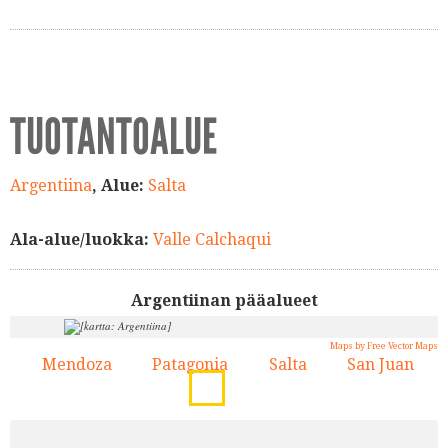
TUOTANTOALUE
Argentiina
, Alue:
Salta
Ala-alue/luokka:
Valle Calchaqui
Argentiinan pääalueet
Maps by Free Vector Maps
Mendoza
Patagonia
Salta
San Juan
1.
2.
3.
4.
3.