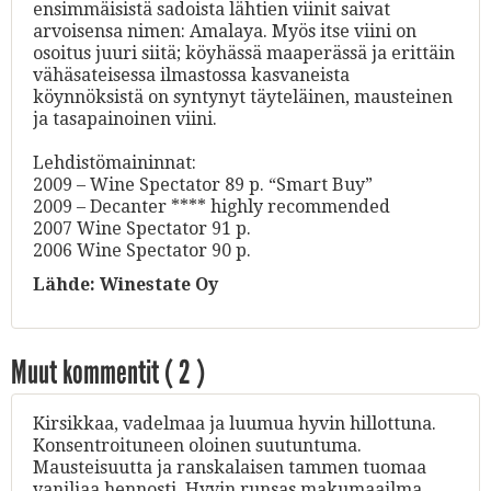
ensimmäisistä sadoista lähtien viinit saivat
arvoisensa nimen: Amalaya. Myös itse viini on
osoitus juuri siitä; köyhässä maaperässä ja erittäin
vähäsateisessa ilmastossa kasvaneista
köynnöksistä on syntynyt täyteläinen, mausteinen
ja tasapainoinen viini.
Lehdistömaininnat:
2009 – Wine Spectator 89 p. “Smart Buy”
2009 – Decanter **** highly recommended
2007 Wine Spectator 91 p.
2006 Wine Spectator 90 p.
Lähde:
Winestate Oy
Muut kommentit (
2
)
Kirsikkaa, vadelmaa ja luumua hyvin hillottuna.
Konsentroituneen oloinen suutuntuma.
Mausteisuutta ja ranskalaisen tammen tuomaa
vaniljaa hennosti. Hyvin runsas makumaailma