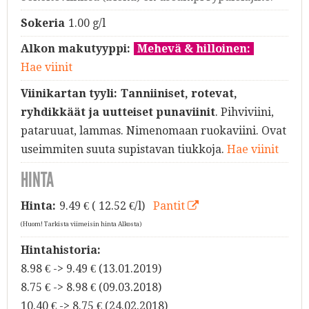
Sokeria
1.00 g/l
Alkon makutyyppi:
Mehevä & hilloinen:
Hae viinit
Viinikartan tyyli:
Tanniiniset, rotevat,
ryhdikkäät ja uutteiset punaviinit
. Pihviviini,
pataruuat, lammas. Nimenomaan ruokaviini. Ovat
useimmiten suuta supistavan tiukkoja.
Hae viinit
HINTA
Hinta:
9.49
€ ( 12.52 €/l)
Pantit
(Huom! Tarkista viimeisin hinta Alkosta)
Hintahistoria:
8.98 € -> 9.49 € (13.01.2019)
8.75 € -> 8.98 € (09.03.2018)
10.40 € -> 8.75 € (24.02.2018)