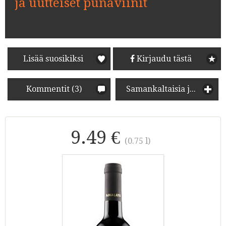
ja uutteiset punaviinit
Lisää suosikiksi
Kirjaudu tästä
Kommentit (3)
Samankaltaisia juomia
9.49 €
(0.75 l)