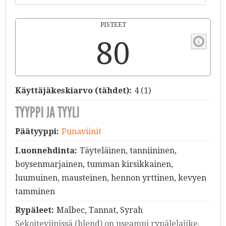
PISTEET
80
Käyttäjäkeskiarvo (tähdet):
4
(
1
)
TYYPPI JA TYYLI
Päätyyppi:
Punaviinit
Luonnehdinta:
Täyteläinen, tanniininen,
boysenmarjainen, tumman kirsikkainen,
luumuinen, mausteinen, hennon yrttinen, kevyen
tamminen
Rypäleet:
Malbec, Tannat, Syrah
Sekoiteviinissä (blend) on useampi rypälelajike.