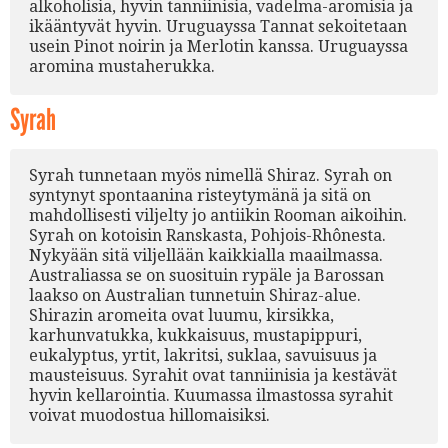
alkoholisia, hyvin tanniinisia, vadelma-aromisia ja
ikääntyvät hyvin. Uruguayssa Tannat sekoitetaan
usein Pinot noirin ja Merlotin kanssa. Uruguayssa
aromina mustaherukka.
Syrah
Syrah tunnetaan myös nimellä Shiraz. Syrah on
syntynyt spontaanina risteytymänä ja sitä on
mahdollisesti viljelty jo antiikin Rooman aikoihin.
Syrah on kotoisin Ranskasta, Pohjois-Rhônesta.
Nykyään sitä viljellään kaikkialla maailmassa.
Australiassa se on suosituin rypäle ja Barossan
laakso on Australian tunnetuin Shiraz-alue.
Shirazin aromeita ovat luumu, kirsikka,
karhunvatukka, kukkaisuus, mustapippuri,
eukalyptus, yrtit, lakritsi, suklaa, savuisuus ja
mausteisuus. Syrahit ovat tanniinisia ja kestävät
hyvin kellarointia. Kuumassa ilmastossa syrahit
voivat muodostua hillomaisiksi.