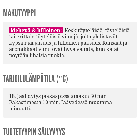
MAKUTYYPPI
Mehevä & hilloinen:
Keskitäyteläisiä, täyteläisiä
tai erittäin täyteläisiä viinejä, joita yhdistävät
kypsä marjaisuus ja hilloinen paksuus. Runsaat ja
aromikkaat viinit ovat hyvä valinta, kun katat
pöytään lihaisia ruokia.
TARJOILULÄMPÖTILA (°C)
18. Jäähdytys jääkaapissa ainakin 30 min.
Pakastimessa 10 min. Jäävedessä muutama
minuutti.
TUOTETYYPIN SÄILYVYYS