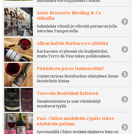
laadukasta eurooppalaista ruokaa.
Astor Brasserie Riesling & Co -
viikoilla
Saksalaisia viinejä ja vihreää parsaa tarjolla
Astorissa Tampereella.
Alkon halvin Barbaresco yllättää
Barbaresco ei yleensä ole budjettiviini,
mutta Terre da Vino tekee poikkeuksen.
Pääsiäisen paras lammasviini?
Coyam tarjoaa ikoniluokan elämyksen ilman
ikoniviinin hintaa
Torresin ikoniviinit kriisissä
Ilmastonmuutos ja uusi viinintekijä
muuttavat tyyliä
País: Chilen unohdettu rypäle tekee
näyttävän paluun.
Syvemmällä Chilen etelässä sijaitseva Itata on