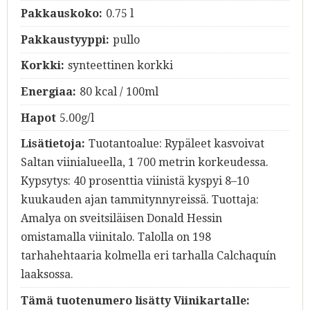
Pakkauskoko:
0.75 l
Pakkaustyyppi:
pullo
Korkki:
synteettinen korkki
Energiaa:
80 kcal / 100ml
Hapot
5.00g/l
Lisätietoja:
Tuotantoalue: Rypäleet kasvoivat
Saltan viinialueella, 1 700 metrin korkeudessa.
Kypsytys: 40 prosenttia viinistä kyspyi 8–10
kuukauden ajan tammitynnyreissä. Tuottaja:
Amalya on sveitsiläisen Donald Hessin
omistamalla viinitalo. Talolla on 198
tarhahehtaaria kolmella eri tarhalla Calchaquín
laaksossa.
Tämä tuotenumero lisätty Viinikartalle: