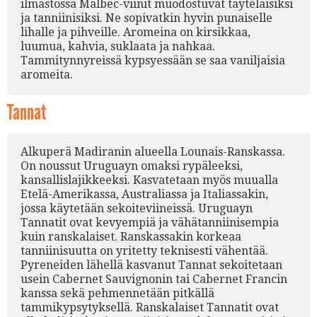
ilmastossa Malbec-viinit muodostuvat täyteläisiksi
ja tanniinisiksi. Ne sopivatkin hyvin punaiselle
lihalle ja pihveille. Aromeina on kirsikkaa,
luumua, kahvia, suklaata ja nahkaa.
Tammitynnyreissä kypsyessään se saa vaniljaisia
aromeita.
Tannat
Alkuperä Madiranin alueella Lounais-Ranskassa.
On noussut Uruguayn omaksi rypäleeksi,
kansallislajikkeeksi. Kasvatetaan myös muualla
Etelä-Amerikassa, Australiassa ja Italiassakin,
jossa käytetään sekoiteviineissä. Uruguayn
Tannatit ovat kevyempiä ja vähätanniinisempia
kuin ranskalaiset. Ranskassakin korkeaa
tanniinisuutta on yritetty teknisesti vähentää.
Pyreneiden lähellä kasvanut Tannat sekoitetaan
usein Cabernet Sauvignonin tai Cabernet Francin
kanssa sekä pehmennetään pitkällä
tammikypsytyksellä. Ranskalaiset Tannatit ovat