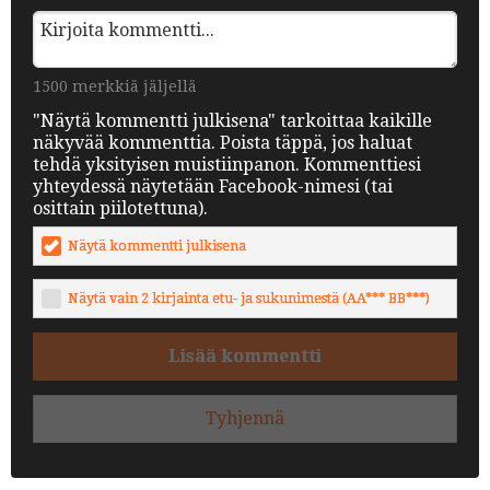
1500 merkkiä jäljellä
"Näytä kommentti julkisena" tarkoittaa kaikille
näkyvää kommenttia. Poista täppä, jos haluat
tehdä yksityisen muistiinpanon. Kommenttiesi
yhteydessä näytetään Facebook-nimesi (tai
osittain piilotettuna).
Näytä kommentti julkisena
Näytä vain 2 kirjainta etu- ja sukunimestä (AA*** BB***)
Lisää kommentti
Tyhjennä