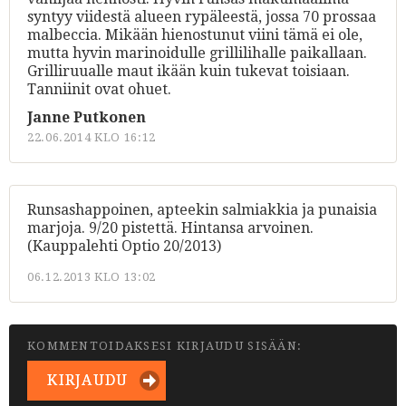
syntyy viidestä alueen rypäleestä, jossa 70 prossaa
malbeccia. Mikään hienostunut viini tämä ei ole,
mutta hyvin marinoidulle grillilihalle paikallaan.
Grilliruualle maut ikään kuin tukevat toisiaan.
Tanniinit ovat ohuet.
Janne Putkonen
22.06.2014 KLO 16:12
Runsashappoinen, apteekin salmiakkia ja punaisia
marjoja. 9/20 pistettä. Hintansa arvoinen.
(Kauppalehti Optio 20/2013)
06.12.2013 KLO 13:02
KOMMENTOIDAKSESI KIRJAUDU SISÄÄN:
KIRJAUDU