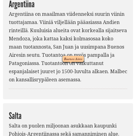
Argentiina
Argentiina on maailman viidenneksi suurin viinin
4.
tuottajamaa. Viiniä viljellään pääasiassa Andien
rinteillä. Kuuluisia alueita ovat korkealla sijaitseva
1.
Mendoza, joka kattaa kaksi kolmasosaa koko
maan tuotannosta, San Juan ja uusimpana Buenos
Airesin seutu. Tuotantoa on myös pampalla ja
Buenos Aires
Patagoniassa. Tuotantoon on vaikuttanut
espanjalaiset juuret jo 1500-luvulta alkaen. Malbec
2.
on kansallisrypäleen asemassa.
Salta
Salta on puolen miljoonan asukkaan kaupunki
Pohjois-Argentiinassa sekä samanniminen alue.