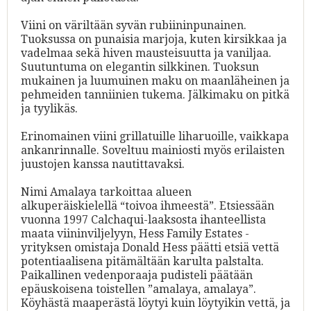
Viini on väriltään syvän rubiininpunainen.
Tuoksussa on punaisia marjoja, kuten kirsikkaa ja
vadelmaa sekä hiven mausteisuutta ja vaniljaa.
Suutuntuma on elegantin silkkinen. Tuoksun
mukainen ja luumuinen maku on maanläheinen ja
pehmeiden tanniinien tukema. Jälkimaku on pitkä
ja tyylikäs.
Erinomainen viini grillatuille liharuoille, vaikkapa
ankanrinnalle. Soveltuu mainiosti myös erilaisten
juustojen kanssa nautittavaksi.
Nimi Amalaya tarkoittaa alueen
alkuperäiskielellä “toivoa ihmeestä”. Etsiessään
vuonna 1997 Calchaqui-laaksosta ihanteellista
maata viininviljelyyn, Hess Family Estates -
yrityksen omistaja Donald Hess päätti etsiä vettä
potentiaalisena pitämältään karulta palstalta.
Paikallinen vedenporaaja pudisteli päätään
epäuskoisena toistellen ”amalaya, amalaya”.
Köyhästä maaperästä löytyi kuin löytyikin vettä, ja