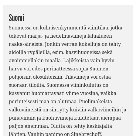
Suomi
Suomessa on kolmisenkymmentä viinitilaa, jotka
tekevät marja- ja hedelmäviinejä lähialueen
raaka-aineista. Jonkin verran kokeiluja on tehty
aidoilla rypäleillä, esim. kasvihuoneissa sekä
avoimmellakin maalla. Lajikkeista vain hyvin
harva voi edes periaatteessa sopia Suomen
pohjoisiin olosuhteisiin. Tilaviinejä voi ostaa
suoraan tiloilta. Suomessa viininkulutus on
kasvanut huomattavasti viime vuosina, vaikka
perinteisesti maa on olutmaa. Puolimakeista
valkoviineistä on siirrytty kuiviin valkoviineihin ja
punaviiniin ja kuohuviinejä kulutetaan aiempaa
paljon enemmän. Olutta on tehty keskiajalta
lähtien. Vanhin panimo on Sinebrychoff,