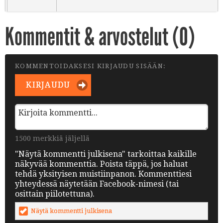
Kommentit & arvostelut (
0
)
KOMMENTOIDAKSESI KIRJAUDU SISÄÄN:
KIRJAUDU
1500 merkkiä jäljellä
"Näytä kommentti julkisena" tarkoittaa kaikille
näkyvää kommenttia. Poista täppä, jos haluat
tehdä yksityisen muistiinpanon. Kommenttiesi
yhteydessä näytetään Facebook-nimesi (tai
osittain piilotettuna).
Näytä kommentti julkisena