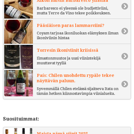
Alkon halvin Barbaresco yllättää
Barbaresco ei yleensä ole budjettiviini,
mutta Terre da Vino tekee poikkeuksen.
Pääsiäisen paras lammasviini?
Coyam tarjoaa ikoniluokan elämyksen ilman
ikoniviinin hintaa
Torresin ikoniviinit kriisissä
Ilmastonmuutos ja uusi viinintekijä
muuttavat tyyliä
País: Chilen unohdettu rypäle tekee
näyttävän paluun.
Syvemmällä Chilen etelässä sijaitseva Itata on
tämän hetken kiinnostavimpia viinialueita.
Suosituimmat:
Maista nämä viinit 2025