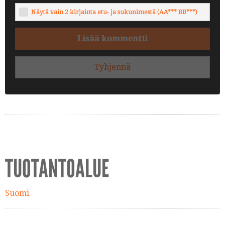
Näytä vain 2 kirjainta etu- ja sukunimestä (AA*** BB***)
Lisää kommentti
Tyhjennä
TUOTANTOALUE
Suomi