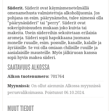
Siiderit.
Siiderit ovat käymismenetelmällä
omenamehusta valmistettuja alkoholijuomia. Jos
pohjana on esim. päärynämehu, tulee nimessä olla
"päärynäsiideri" tai "perry". Siiderit ovat
sokeripitoisuuden mukaan joko kuivia tai
makeita. Usein siidereihin sekoitetaan erilaisia
aromeja. Siideri sopii hapokkaana juomana
monelle ruualle, esim. possulle, kanalle, kalalle ja
äyriäisille. Se voi olla omiaan chilisille ruuille ja
aasialaisille mausteille. Myös jälkiruoan kanssa
sopii hyvin makea siideri.
SAATAVUUS ALKOSSA
Alkon tuotenumero:
701764
Myynnissä:
On ollut aiemmin Alkossa myynnissä
perusvalikoimassa. Poistunut 06.10.2024.
MUUT TIEDOT