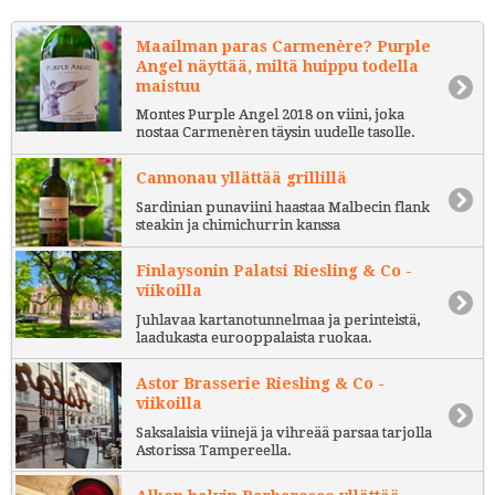
Maailman paras Carmenère? Purple
Angel näyttää, miltä huippu todella
maistuu
Montes Purple Angel 2018 on viini, joka
nostaa Carmenèren täysin uudelle tasolle.
Cannonau yllättää grillillä
Sardinian punaviini haastaa Malbecin flank
steakin ja chimichurrin kanssa
Finlaysonin Palatsi Riesling & Co -
viikoilla
Juhlavaa kartanotunnelmaa ja perinteistä,
laadukasta eurooppalaista ruokaa.
Astor Brasserie Riesling & Co -
viikoilla
Saksalaisia viinejä ja vihreää parsaa tarjolla
Astorissa Tampereella.