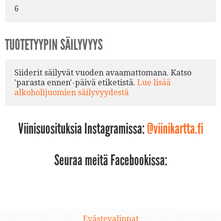
6
TUOTETYYPIN SÄILYVYYS
Siiderit säilyvät vuoden avaamattomana. Katso
'parasta ennen'-päivä etiketistä.
Lue lisää
alkoholijuomien säilyvyydestä
Viinisuosituksia Instagramissa:
@viinikartta.fi
Seuraa meitä Facebookissa:
Evästevalinnat