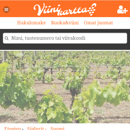
>
Hakulomake
Ruoka&viini
Omat juomat
Etusivu
›
Siiderit ›
Suomi