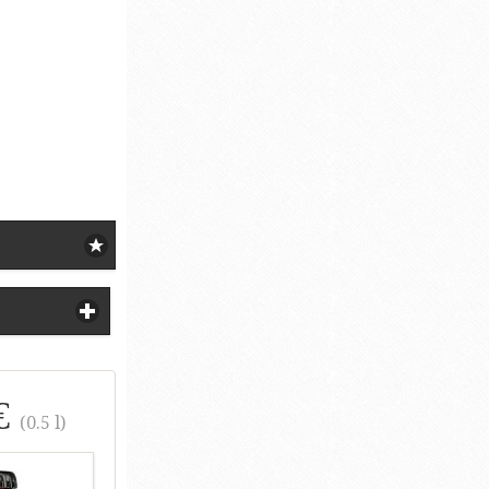
€
(0.5 l)