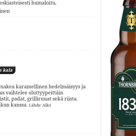
eskiasteisesti humaloitu,
inen
n kala
ta makea karamellinen hedelmäisyys ja
 vaihtelee oluttyypeittäin
it, padat, grilliruuat sekä riista.
akun kanssa.
Lähde: Alko