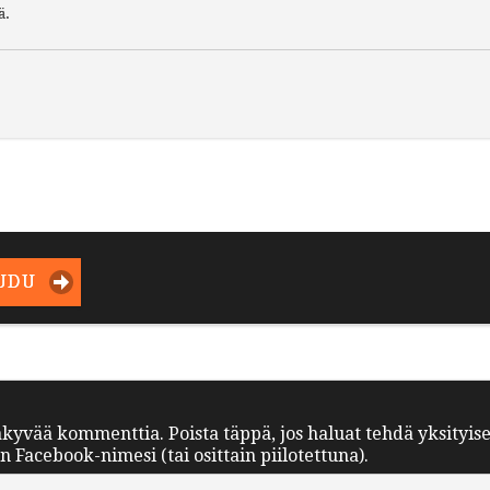
ä.
UDU
äkyvää kommenttia. Poista täppä, jos haluat tehdä yksityis
Facebook-nimesi (tai osittain piilotettuna).