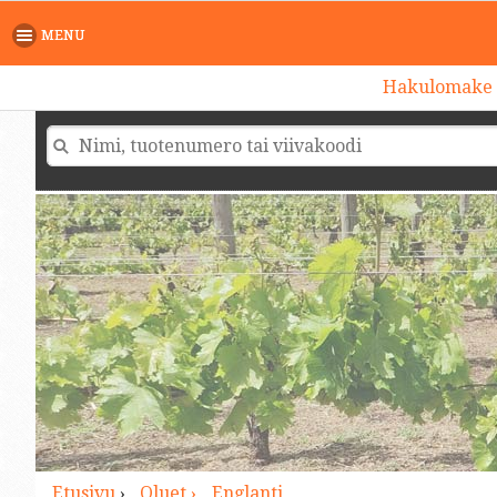
>
MENU
Hakulomake
Etusivu
›
Oluet ›
Englanti