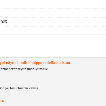
2025
l näyttää, miltä huippu todella maistuu
Carmenèren täysin uudelle tasolle.
kin ja chimichurrin kanssa
lla