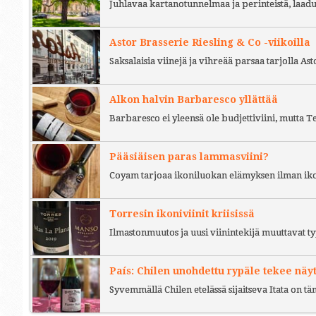
Juhlavaa kartanotunnelmaa ja perinteistä, laad
Astor Brasserie Riesling & Co -viikoilla
Saksalaisia viinejä ja vihreää parsaa tarjolla As
Alkon halvin Barbaresco yllättää
Barbaresco ei yleensä ole budjettiviini, mutta 
Pääsiäisen paras lammasviini?
Coyam tarjoaa ikoniluokan elämyksen ilman iko
Torresin ikoniviinit kriisissä
Ilmastonmuutos ja uusi viinintekijä muuttavat ty
País: Chilen unohdettu rypäle tekee näy
Syvemmällä Chilen etelässä sijaitseva Itata on t