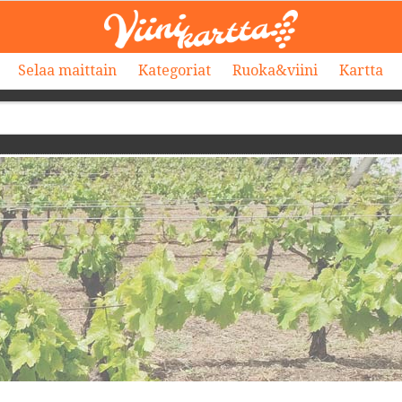
Selaa maittain
Kategoriat
Ruoka&viini
Kartta