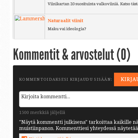
Viinikartan 20 suosituinta valkoviiniä. Katso täst
Naturaalit viinit
Maku vai ideologia?
Kommentit & arvostelut (
0
)
KIRJA
KOMMENTOIDAKSESI KIRJAUDU SISÄÄN:
1500 merkkiä jäljellä
"Näytä kommentti julkisena" tarkoittaa kaikille n
muistiinpanon. Kommenttiesi yhteydessä näytetään 