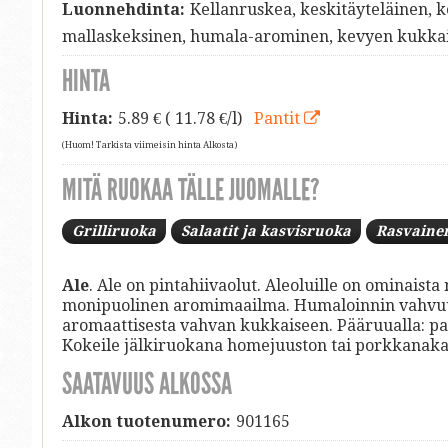
Luonnehdinta:
Kellanruskea, keskitäyteläinen, k
mallaskeksinen, humala-arominen, kevyen kukka
HINTA
Hinta:
5.89
€ ( 11.78 €/l)
Pantit
(Huom! Tarkista viimeisin hinta Alkosta)
MITÄ RUOKAA TÄLLE JUOMALLE?
Grilliruoka
Salaatit ja kasvisruoka
Rasvaine
Ale
. Ale on pintahiivaolut. Aleoluille on ominais
monipuolinen aromimaailma. Humaloinnin vahvuus
aromaattisesta vahvan kukkaiseen. Pääruualla: paist
Kokeile jälkiruokana homejuuston tai porkkanak
SAATAVUUS ALKOSSA
Alkon tuotenumero:
901165