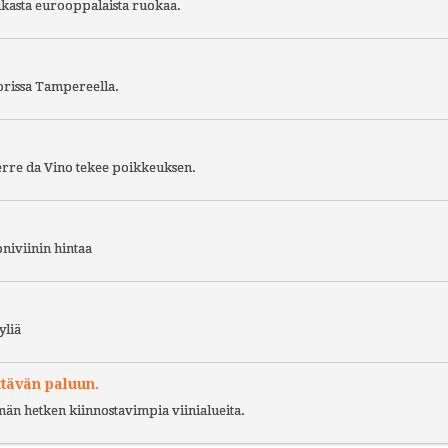
ukasta eurooppalaista ruokaa.
torissa Tampereella.
Terre da Vino tekee poikkeuksen.
niviinin hintaa
yliä
ttävän paluun.
ämän hetken kiinnostavimpia viinialueita.