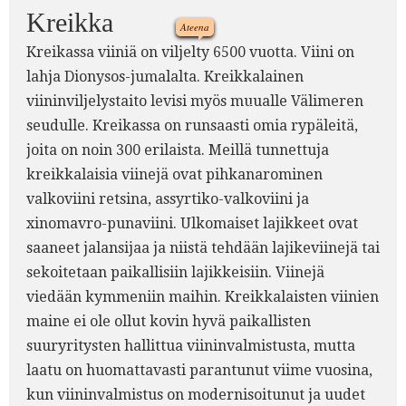
Kreikka
Ateena
4.
Kreikassa viiniä on viljelty 6500 vuotta. Viini on
5.
lahja Dionysos-jumalalta. Kreikkalainen
viininviljelystaito levisi myös muualle Välimeren
7.
seudulle. Kreikassa on runsaasti omia rypäleitä,
joita on noin 300 erilaista. Meillä tunnettuja
2.
kreikkalaisia viinejä ovat pihkanarominen
valkoviini retsina, assyrtiko-valkoviini ja
xinomavro-punaviini. Ulkomaiset lajikkeet ovat
saaneet jalansijaa ja niistä tehdään lajikeviinejä tai
sekoitetaan paikallisiin lajikkeisiin. Viinejä
viedään kymmeniin maihin. Kreikkalaisten viinien
maine ei ole ollut kovin hyvä paikallisten
suuryritysten hallittua viininvalmistusta, mutta
laatu on huomattavasti parantunut viime vuosina,
kun viininvalmistus on modernisoitunut ja uudet