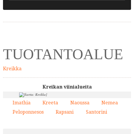
TUOTANTOALUE
Kreikka
Kreikan viinialueita
Imathia
Kreeta
Naoussa
Nemea
1.
2.
3.
4.
3.
1.
Peloponnesos
Rapsani
Santorini
5.
6.
7.
6.