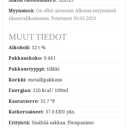
Alkon tuotenumero:
920515
Myynnissä:
On ollut aiemmin Alkossa myynnissä
tilausvalikoimassa. Poistunut 30.03.2023.
MUUT TIEDOT
Alkoholi:
12 t-%
Pakkauskoko:
0.44 l
Pakkaustyyppi:
tölkki
Korkki:
metallipakkaus
Energiaa:
120 kcal / 100ml
Kantavierre:
31.7 °P
Katkeroaineet:
37.0 EBU-yks.
Erityistä:
Sisältää sakkaa. Pienpanimo