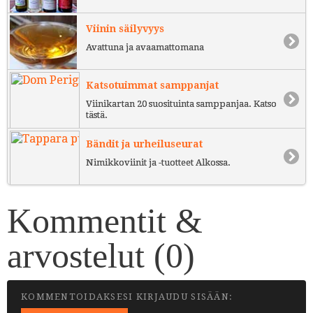
Viinin säilyvyys
Avattuna ja avaamattomana
Katsotuimmat samppanjat
Viinikartan 20 suosituinta samppanjaa. Katso
tästä.
Bändit ja urheiluseurat
Nimikkoviinit ja -tuotteet Alkossa.
Kommentit &
arvostelut (
0
)
KOMMENTOIDAKSESI KIRJAUDU SISÄÄN: