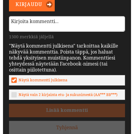
KIRJAUDU
1500 merkkiä jäljellä
"Näytä kommentti julkisena" tarkoittaa kaikille
näkyvää kommenttia. Poista täppä, jos haluat
tehdä yksityisen muistiinpanon. Kommenttiesi
yhteydessä näytetään Facebook-nimesi (tai
osittain piilotettuna).
Näytä kommentti julkisena
Näytä vain 2 kirjainta etu- ja sukunimestä (AA*** BB***)
Lisää kommentti
Tyhjennä