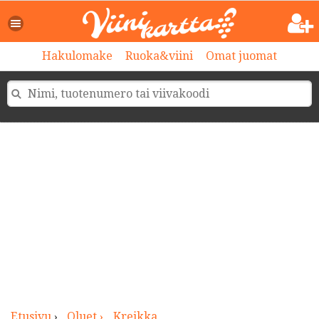
>
Hakulomake
Ruoka&viini
Omat juomat
Etusivu
›
Oluet ›
Kreikka