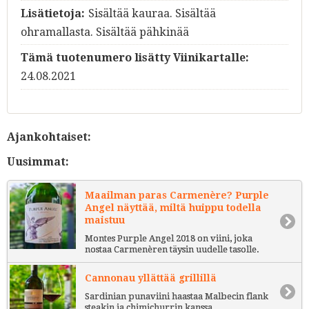
Lisätietoja:
Sisältää kauraa. Sisältää
ohramallasta. Sisältää pähkinää
Tämä tuotenumero lisätty Viinikartalle:
24.08.2021
Ajankohtaiset:
Uusimmat:
Maailman paras Carmenère? Purple
Angel näyttää, miltä huippu todella
maistuu
Montes Purple Angel 2018 on viini, joka
nostaa Carmenèren täysin uudelle tasolle.
Cannonau yllättää grillillä
Sardinian punaviini haastaa Malbecin flank
steakin ja chimichurrin kanssa