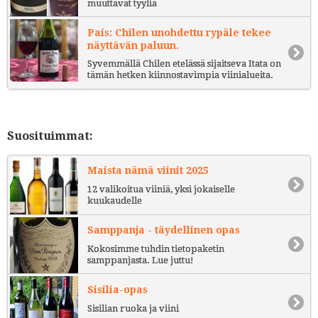
muuttavat tyyliä
País: Chilen unohdettu rypäle tekee
näyttävän paluun.
Syvemmällä Chilen etelässä sijaitseva Itata on
tämän hetken kiinnostavimpia viinialueita.
Suosituimmat:
Maista nämä viinit 2025
12 valikoitua viiniä, yksi jokaiselle
kuukaudelle
Samppanja - täydellinen opas
Kokosimme tuhdin tietopaketin
samppanjasta. Lue juttu!
Sisilia-opas
Sisilian ruoka ja viini