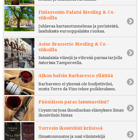
Finlaysonin Palatsi Riesling & Co -
viikoilla
Juhlavaa kartanotunnelmaa ja perinteistä,
laadukasta eurooppalaista ruokaa.
Astor Brasserie Riesling & Co -
viikoilla
Saksalaisia viinejä ja vihreää parsaa tarjolla
Astorissa Tampereella.
Alkon halvin Barbaresco yllättää
Barbaresco ei yleensä ole budjettiviini,
mutta Terre da Vino tekee poikkeuksen.
Pääsiäisen paras lammasviini?
Coyam tarjoaa ikoniluokan elämyksen ilman
ikoniviinin hintaa
Torresin ikoniviinit kriisissä
Ilmastonmuutos ja uusi viinintekijä