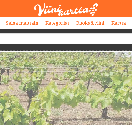
Selaa maittain
Kategoriat
Ruoka&viini
Kartta