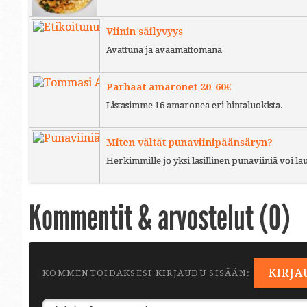
Viinin säilyvyys
Avattuna ja avaamattomana
Parhaat amaronet 20-60€
Listasimme 16 amaronea eri hintaluokista.
Miten vältät punaviinipäänsäryn?
Herkimmille jo yksi lasillinen punaviiniä voi l
Kommentit & arvostelut (
0
)
KIRJA
KOMMENTOIDAKSESI KIRJAUDU SISÄÄN: