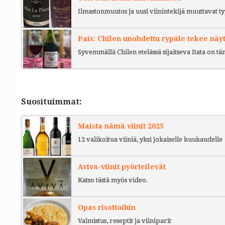
Ilmastonmuutos ja uusi viinintekijä muuttavat ty
País: Chilen unohdettu rypäle tekee näy
Syvemmällä Chilen etelässä sijaitseva Itata on t
Suosituimmat:
Maista nämä viinit 2025
12 valikoitua viiniä, yksi jokaiselle kuukaudelle
Aviva-viinit pyörteilevät
Katso tästä myös video.
Opas risottoihin
Valmistus, reseptit ja viiniparit