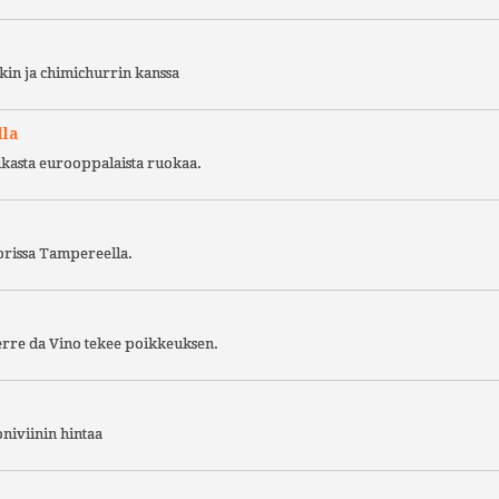
kin ja chimichurrin kanssa
lla
ukasta eurooppalaista ruokaa.
torissa Tampereella.
Terre da Vino tekee poikkeuksen.
niviinin hintaa