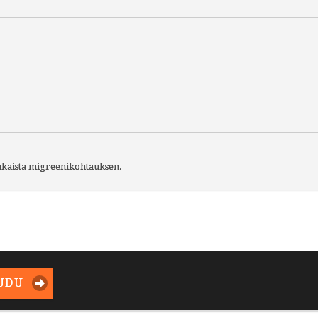
aukaista migreenikohtauksen.
UDU