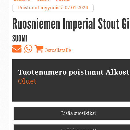
Poistunut myynnistä 07.01.2024
Ruosniemen Imperial Stout Gi
SUOMI
Ostoslistalle
Tuotenumero poistunut Alkosta.
Oluet
Lisää suosikiksi