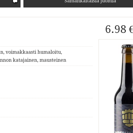
Samankaltaisia juomia
6.98 
en, voimakkaasti humaloitu,
ennon katajainen, mausteinen