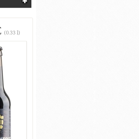
€
(0.33 l)