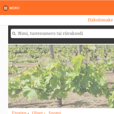
>
MENU
Hakulomake
Etusivu
›
Oluet ›
Suomi