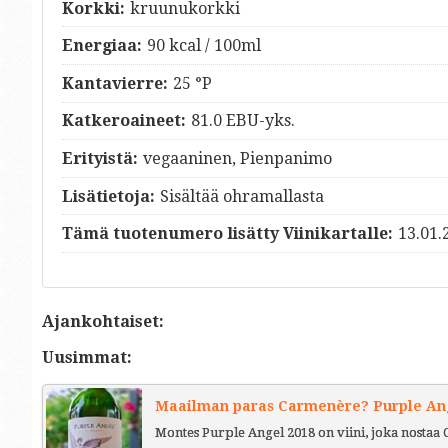
Korkki:
kruunukorkki
Energiaa:
90 kcal / 100ml
Kantavierre:
25 °P
Katkeroaineet:
81.0 EBU-yks.
Erityistä:
vegaaninen, Pienpanimo
Lisätietoja:
Sisältää ohramallasta
Tämä tuotenumero lisätty Viinikartalle:
13.01.
Ajankohtaiset:
Uusimmat:
Maailman paras Carmenère? Purple Ange
Montes Purple Angel 2018 on viini, joka nostaa 