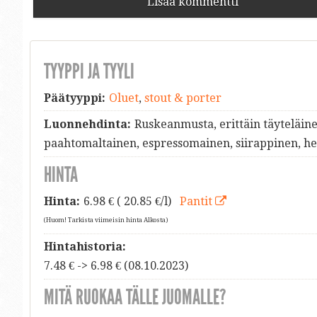
Lisää kommentti
TYYPPI JA TYYLI
Päätyyppi:
Oluet
,
stout & porter
Luonnehdinta:
Ruskeanmusta, erittäin täyteläin
paahtomaltainen, espressomainen, siirappinen, h
HINTA
Hinta:
6.98
€ ( 20.85 €/l)
Pantit
(Huom! Tarkista viimeisin hinta Alkosta)
Hintahistoria:
7.48 € -> 6.98 € (08.10.2023)
MITÄ RUOKAA TÄLLE JUOMALLE?