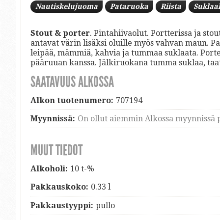
Nautiskelujuoma
Pataruoka
Riista
Suklaa
Stout & porter
. Pintahiivaolut. Portterissa ja st
antavat värin lisäksi oluille myös vahvan maun. P
leipää, mämmiä, kahvia ja tummaa suklaata. Porter
pääruuan kanssa. Jälkiruokana tumma suklaa, taate
SAATAVUUS ALKOSSA
Alkon tuotenumero:
707194
Myynnissä:
On ollut aiemmin Alkossa myynnissä p
MUUT TIEDOT
Alkoholi:
10 t-%
Pakkauskoko:
0.33 l
Pakkaustyyppi:
pullo