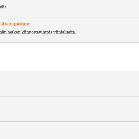
yliä
ttävän paluun.
ämän hetken kiinnostavimpia viinialueita.