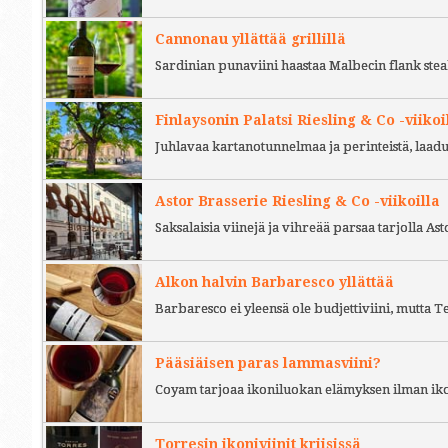
Cannonau yllättää grillillä
Sardinian punaviini haastaa Malbecin flank stea
Finlaysonin Palatsi Riesling & Co -viikoi
Juhlavaa kartanotunnelmaa ja perinteistä, laad
Astor Brasserie Riesling & Co -viikoilla
Saksalaisia viinejä ja vihreää parsaa tarjolla As
Alkon halvin Barbaresco yllättää
Barbaresco ei yleensä ole budjettiviini, mutta 
Pääsiäisen paras lammasviini?
Coyam tarjoaa ikoniluokan elämyksen ilman iko
Torresin ikoniviinit kriisissä