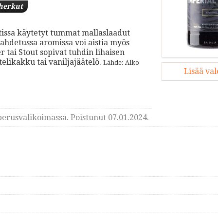
herkut
outissa käytetyt tummat mallaslaadut
aahdetussa aromissa voi aistia myös
 tai Stout sopivat tuhdin lihaisen
likakku tai vaniljajäätelö.
Lähde: Alko
Lisää va
erusvalikoimassa. Poistunut 07.01.2024.