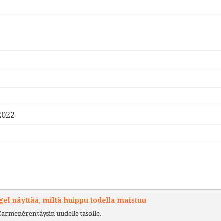
2022
l näyttää, miltä huippu todella maistuu
Carmenèren täysin uudelle tasolle.