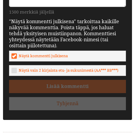
1500 merkkiä jäljellä
"Näytä kommentti julkisena" tarkoittaa kaikille
näkyvää kommenttia. Poista täppä, jos haluat
tehdä yksityisen muistiinpanon. Kommenttiesi
yhteydessä näytetään Facebook-nimesi (tai
osittain piilotettuna).
Näytä kommentti julkisena
Näytä vain 2 kirjainta etu- ja sukunimestä (AA*** BB***)
Lisää kommentti
Tyhjennä