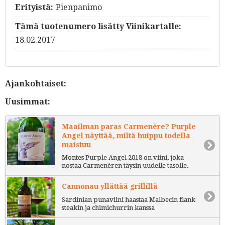
Erityistä:
Pienpanimo
Tämä tuotenumero lisätty Viinikartalle:
18.02.2017
Ajankohtaiset:
Uusimmat:
Maailman paras Carmenère? Purple
Angel näyttää, miltä huippu todella
maistuu
Montes Purple Angel 2018 on viini, joka
nostaa Carmenèren täysin uudelle tasolle.
Cannonau yllättää grillillä
Sardinian punaviini haastaa Malbecin flank
steakin ja chimichurrin kanssa