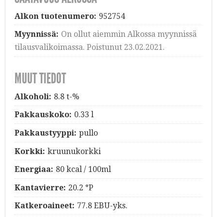
Alkon tuotenumero:
952754
Myynnissä:
On ollut aiemmin Alkossa myynnissä
tilausvalikoimassa. Poistunut 23.02.2021.
MUUT TIEDOT
Alkoholi:
8.8 t-%
Pakkauskoko:
0.33 l
Pakkaustyyppi:
pullo
Korkki:
kruunukorkki
Energiaa:
80 kcal / 100ml
Kantavierre:
20.2 °P
Katkeroaineet:
77.8 EBU-yks.