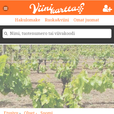
>
Hakulomake
Ruoka&viini
Omat juomat
Etusivu
›
Oluet ›
Suomi