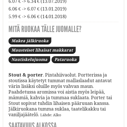
6.07 € -> 6.34 € (13.07.2019)
6.06 € -> 6.07 € (13.01.2019)
5.99 € -> 6.06 € (14.01.2018)
MITÄ RUOKAA TÄLLE JUOMALLE?
Makea jälkiruoka
Mausteiset lihaisat makkarat
Nautiskelujuoma
Pataruoka
Stout & porter
. Pintahiivaolut. Portterissa ja
stoutissa käytetyt tummat mallaslaadut antavat
värin lisäksi oluille myös vahvan maun.
Paahdetussa aromissa voi aistia myös leipää,
mämmiä, kahvia ja tummaa suklaata. Porter tai
Stout sopivat tuhdin lihaisen pääruuan kanssa.
Jälkiruokana tumma suklaa, taatelikakku tai
vaniljajäätelö.
Lähde: Alko
SAATAVUUS ALKOSSA