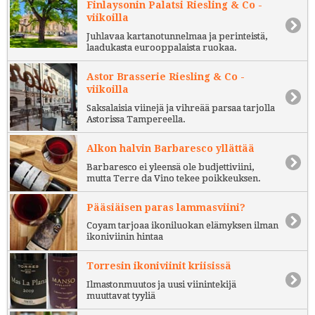
Finlaysonin Palatsi Riesling & Co -
viikoilla
Juhlavaa kartanotunnelmaa ja perinteistä,
laadukasta eurooppalaista ruokaa.
Astor Brasserie Riesling & Co -
viikoilla
Saksalaisia viinejä ja vihreää parsaa tarjolla
Astorissa Tampereella.
Alkon halvin Barbaresco yllättää
Barbaresco ei yleensä ole budjettiviini,
mutta Terre da Vino tekee poikkeuksen.
Pääsiäisen paras lammasviini?
Coyam tarjoaa ikoniluokan elämyksen ilman
ikoniviinin hintaa
Torresin ikoniviinit kriisissä
Ilmastonmuutos ja uusi viinintekijä
muuttavat tyyliä