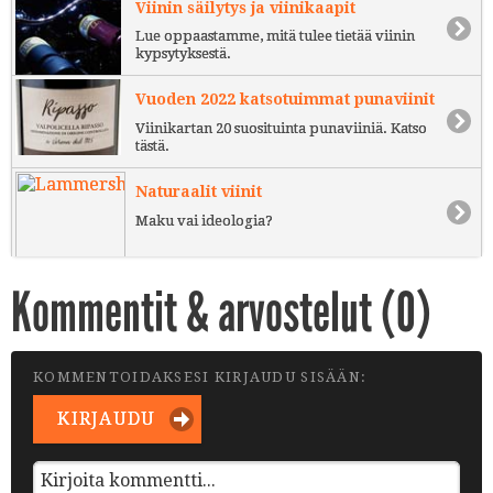
Viinin säilytys ja viinikaapit
Lue oppaastamme, mitä tulee tietää viinin
kypsytyksestä.
Vuoden 2022 katsotuimmat punaviinit
Viinikartan 20 suosituinta punaviiniä. Katso
tästä.
Naturaalit viinit
Maku vai ideologia?
Kommentit & arvostelut (
0
)
KOMMENTOIDAKSESI KIRJAUDU SISÄÄN:
KIRJAUDU