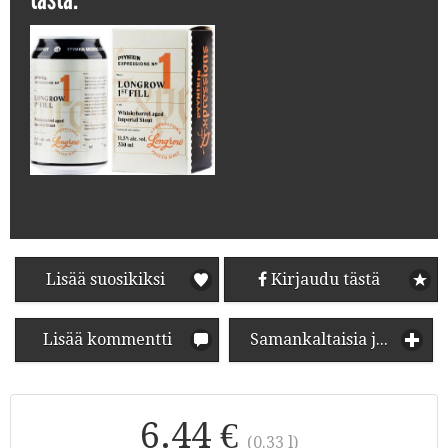
Lisää suosikiksi
Kirjaudu tästä
Lisää kommentti
Samankaltaisia juomia
6.44 €
(0.33 l)