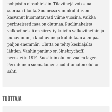
pohjoisiin olosuhteisiin. Tilaviinejä voi ostaa
suoraan tiloilta. Suomessa viininkulutus on
kasvanut huomattavasti viime vuosina, vaikka
perinteisesti maa on olutmaa. Puolimakeista
valkoviineistä on siirrytty kuiviin valkoviineihin ja
punaviiniin ja kuohuviinejä kulutetaan aiempaa
paljon enemmän. Olutta on tehty keskiajalta
lähtien. Vanhin panimo on Sinebrychoff,
perustettu 1819. Suosituin olut on vaalea lager.
Perinteinen suomalainen suodattamaton olut on
sahti.
TUOTTAJA