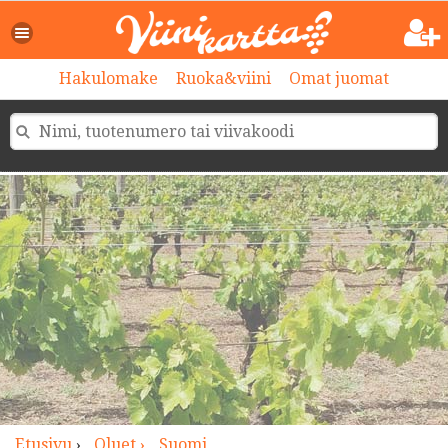
>
Hakulomake
Ruoka&viini
Omat juomat
Etusivu
›
Oluet ›
Suomi