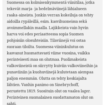
Suomessa on kolmisenkymmentä viinitilaa, jotka
tekevät marja- ja hedelmäviinejä lähialueen
raaka-aineista. Jonkin verran kokeiluja on tehty
aidoilla rypäleillä, esim. kasvihuoneissa sekä
avoimmellakin maalla. Lajikkeista vain hyvin
harva voi edes periaatteessa sopia Suomen
pohjoisiin olosuhteisiin. Tilaviinejä voi ostaa
suoraan tiloilta. Suomessa viininkulutus on
kasvanut huomattavasti viime vuosina, vaikka
perinteisesti maa on olutmaa. Puolimakeista
valkoviineistä on siirrytty kuiviin valkoviineihin ja
punaviiniin ja kuohuviinejä kulutetaan aiempaa
paljon enemmän. Olutta on tehty keskiajalta
lähtien. Vanhin panimo on Sinebrychoff,
perustettu 1819. Suosituin olut on vaalea lager.
Perinteinen suomalainen suodattamaton olut on
sahti.