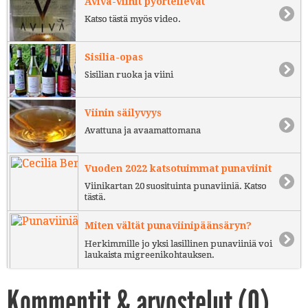
Aviva-viinit pyörteilevät
Katso tästä myös video.
Sisilia-opas
Sisilian ruoka ja viini
Viinin säilyvyys
Avattuna ja avaamattomana
Vuoden 2022 katsotuimmat punaviinit
Viinikartan 20 suosituinta punaviiniä. Katso
tästä.
Miten vältät punaviinipäänsäryn?
Herkimmille jo yksi lasillinen punaviiniä voi
laukaista migreenikohtauksen.
Kommentit & arvostelut (
0
)