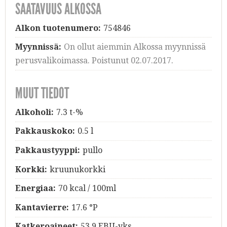
SAATAVUUS ALKOSSA
Alkon tuotenumero:
754846
Myynnissä:
On ollut aiemmin Alkossa myynnissä
perusvalikoimassa. Poistunut 02.07.2017.
MUUT TIEDOT
Alkoholi:
7.3 t-%
Pakkauskoko:
0.5 l
Pakkaustyyppi:
pullo
Korkki:
kruunukorkki
Energiaa:
70 kcal / 100ml
Kantavierre:
17.6 °P
Katkeroaineet:
53,9 EBU-yks.