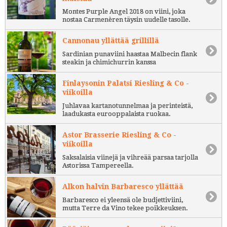
Montes Purple Angel 2018 on viini, joka
nostaa Carmenèren täysin uudelle tasolle.
Cannonau yllättää grillillä
Sardinian punaviini haastaa Malbecin flank
steakin ja chimichurrin kanssa
Finlaysonin Palatsi Riesling & Co -
viikoilla
Juhlavaa kartanotunnelmaa ja perinteistä,
laadukasta eurooppalaista ruokaa.
Astor Brasserie Riesling & Co -
viikoilla
Saksalaisia viinejä ja vihreää parsaa tarjolla
Astorissa Tampereella.
Alkon halvin Barbaresco yllättää
Barbaresco ei yleensä ole budjettiviini,
mutta Terre da Vino tekee poikkeuksen.