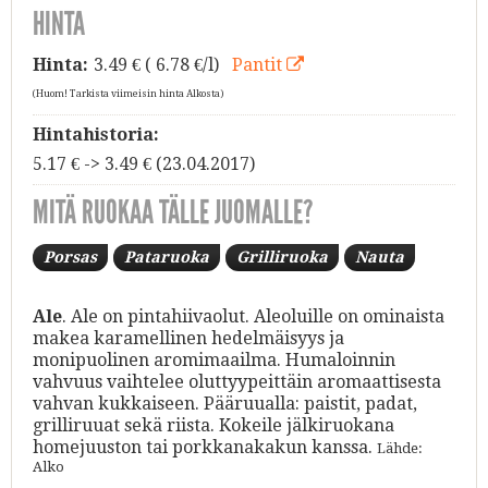
HINTA
Hinta:
3.49
€ ( 6.78 €/l)
Pantit
(Huom! Tarkista viimeisin hinta Alkosta)
Hintahistoria:
5.17 € -> 3.49 € (23.04.2017)
MITÄ RUOKAA TÄLLE JUOMALLE?
Porsas
Pataruoka
Grilliruoka
Nauta
Ale
. Ale on pintahiivaolut. Aleoluille on ominaista
makea karamellinen hedelmäisyys ja
monipuolinen aromimaailma. Humaloinnin
vahvuus vaihtelee oluttyypeittäin aromaattisesta
vahvan kukkaiseen. Pääruualla: paistit, padat,
grilliruuat sekä riista. Kokeile jälkiruokana
homejuuston tai porkkanakakun kanssa.
Lähde:
Alko