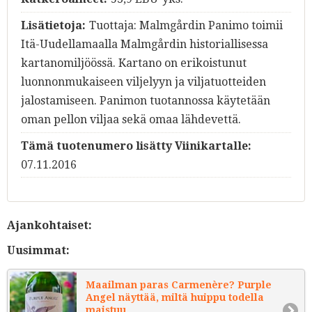
Lisätietoja:
Tuottaja: Malmgårdin Panimo toimii
Itä-Uudellamaalla Malmgårdin historiallisessa
kartanomiljöössä. Kartano on erikoistunut
luonnonmukaiseen viljelyyn ja viljatuotteiden
jalostamiseen. Panimon tuotannossa käytetään
oman pellon viljaa sekä omaa lähdevettä.
Tämä tuotenumero lisätty Viinikartalle:
07.11.2016
Ajankohtaiset:
Uusimmat:
Maailman paras Carmenère? Purple
Angel näyttää, miltä huippu todella
maistuu