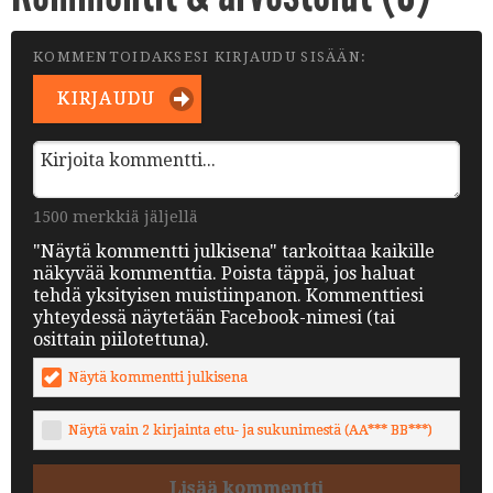
KOMMENTOIDAKSESI KIRJAUDU SISÄÄN:
KIRJAUDU
1500 merkkiä jäljellä
"Näytä kommentti julkisena" tarkoittaa kaikille
näkyvää kommenttia. Poista täppä, jos haluat
tehdä yksityisen muistiinpanon. Kommenttiesi
yhteydessä näytetään Facebook-nimesi (tai
osittain piilotettuna).
Näytä kommentti julkisena
Näytä vain 2 kirjainta etu- ja sukunimestä (AA*** BB***)
Lisää kommentti