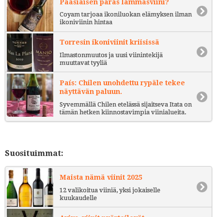
Pääsiäisen paras lammasviini?
Coyam tarjoaa ikoniluokan elämyksen ilman
ikoniviinin hintaa
Torresin ikoniviinit kriisissä
Ilmastonmuutos ja uusi viinintekijä
muuttavat tyyliä
País: Chilen unohdettu rypäle tekee
näyttävän paluun.
Syvemmällä Chilen etelässä sijaitseva Itata on
tämän hetken kiinnostavimpia viinialueita.
Suosituimmat:
Maista nämä viinit 2025
12 valikoitua viiniä, yksi jokaiselle
kuukaudelle