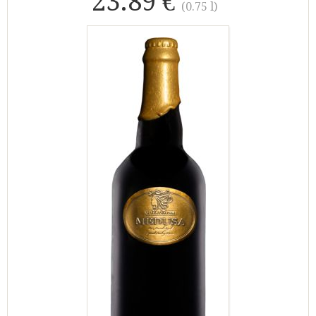
23.89 €
(0.75 l)