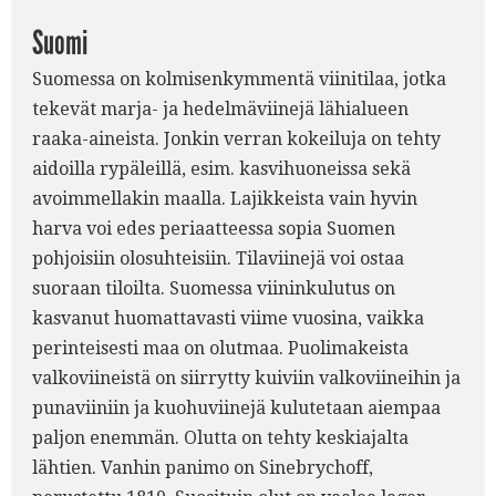
Suomi
Suomessa on kolmisenkymmentä viinitilaa, jotka
tekevät marja- ja hedelmäviinejä lähialueen
raaka-aineista. Jonkin verran kokeiluja on tehty
aidoilla rypäleillä, esim. kasvihuoneissa sekä
avoimmellakin maalla. Lajikkeista vain hyvin
harva voi edes periaatteessa sopia Suomen
pohjoisiin olosuhteisiin. Tilaviinejä voi ostaa
suoraan tiloilta. Suomessa viininkulutus on
kasvanut huomattavasti viime vuosina, vaikka
perinteisesti maa on olutmaa. Puolimakeista
valkoviineistä on siirrytty kuiviin valkoviineihin ja
punaviiniin ja kuohuviinejä kulutetaan aiempaa
paljon enemmän. Olutta on tehty keskiajalta
lähtien. Vanhin panimo on Sinebrychoff,