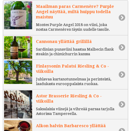
Maailman paras Carmenère? Purple
Angel näyttää, miltä huippu todella
maistuu
Montes Purple Angel 2018 on viini, joka
nostaa Carmenèren täysin uudelle tasolle.
Cannonau yllättää grillillä
Sardinian punaviini haastaa Malbecin flank
steakin ja chimichurrin kanssa
Finlaysonin Palatsi Riesling & Co -
viikoilla
Juhlavaa kartanotunnelmaa ja perinteistä,
laadukasta eurooppalaista ruokaa.
Astor Brasserie Riesling & Co -
viikoilla
Saksalaisia viinejä ja vihreää parsaa tarjolla
Astorissa Tampereella.
Alkon halvin Barbaresco yllättää