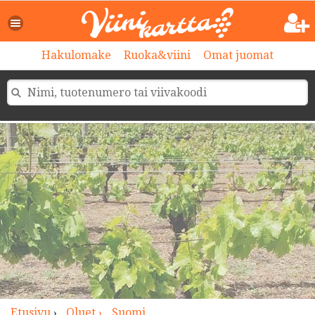
>
Hakulomake
Ruoka&viini
Omat juomat
Etusivu
›
Oluet ›
Suomi