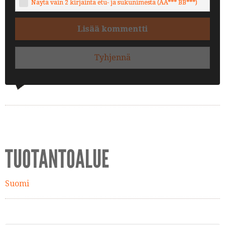
Näytä vain 2 kirjainta etu- ja sukunimestä (AA*** BB***)
Lisää kommentti
Tyhjennä
TUOTANTOALUE
Suomi