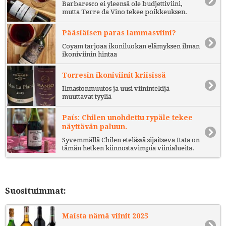
Barbaresco ei yleensä ole budjettiviini,
mutta Terre da Vino tekee poikkeuksen.
Pääsiäisen paras lammasviini?
Coyam tarjoaa ikoniluokan elämyksen ilman
ikoniviinin hintaa
Torresin ikoniviinit kriisissä
Ilmastonmuutos ja uusi viinintekijä
muuttavat tyyliä
País: Chilen unohdettu rypäle tekee
näyttävän paluun.
Syvemmällä Chilen etelässä sijaitseva Itata on
tämän hetken kiinnostavimpia viinialueita.
Suosituimmat:
Maista nämä viinit 2025