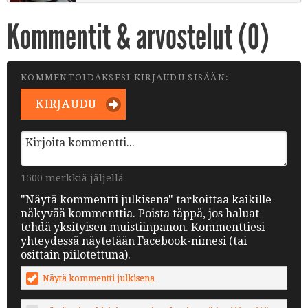
Kommentit & arvostelut (
0
)
KOMMENTOIDAKSESI KIRJAUDU SISÄÄN:
KIRJAUDU
1500 merkkiä jäljellä
"Näytä kommentti julkisena" tarkoittaa kaikille
näkyvää kommenttia. Poista täppä, jos haluat
tehdä yksityisen muistiinpanon. Kommenttiesi
yhteydessä näytetään Facebook-nimesi (tai
osittain piilotettuna).
Näytä kommentti julkisena