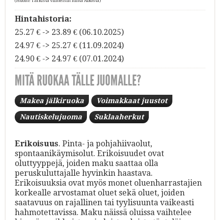
(Huom! Tarkista viimeisin hinta Alkosta)
Hintahistoria:
25.27 € -> 23.89 € (06.10.2025)
24.97 € -> 25.27 € (11.09.2024)
24.90 € -> 24.97 € (07.01.2024)
MITÄ RUOKAA TÄLLE JUOMALLE?
Makea jälkiruoka
Voimakkaat juustot
Nautiskelujuoma
Suklaaherkut
Erikoisuus
. Pinta- ja pohjahiivaolut,
spontaanikäymisolut. Erikoisuudet ovat
oluttyyppejä, joiden maku saattaa olla
peruskuluttajalle hyvinkin haastava.
Erikoisuuksia ovat myös monet oluenharrastajien
korkealle arvostamat oluet sekä oluet, joiden
saatavuus on rajallinen tai tyylisuunta vaikeasti
hahmotettavissa. Maku näissä oluissa vaihtelee