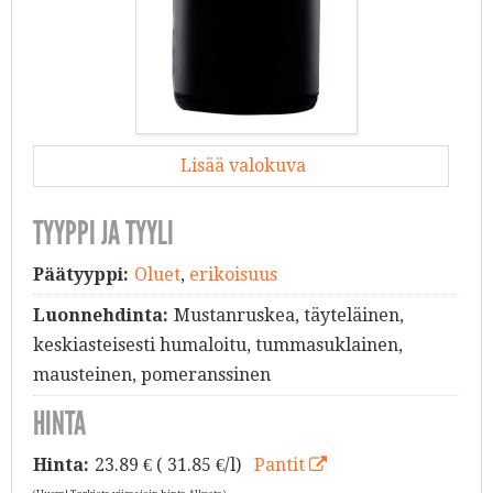
Lisää valokuva
TYYPPI JA TYYLI
Päätyyppi:
Oluet
,
erikoisuus
Luonnehdinta:
Mustanruskea, täyteläinen,
keskiasteisesti humaloitu, tummasuklainen,
mausteinen, pomeranssinen
HINTA
Hinta:
23.89
€ ( 31.85 €/l)
Pantit