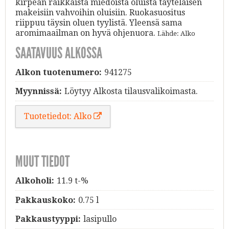
kirpeän raikkaista miedoista oluista täyteläisen
makeisiin vahvoihin oluisiin. Ruokasuositus
riippuu täysin oluen tyylistä. Yleensä sama
aromimaailman on hyvä ohjenuora.
Lähde: Alko
SAATAVUUS ALKOSSA
Alkon tuotenumero:
941275
Myynnissä:
Löytyy Alkosta tilausvalikoimasta.
Tuotetiedot: Alko
MUUT TIEDOT
Alkoholi:
11.9 t-%
Pakkauskoko:
0.75 l
Pakkaustyyppi:
lasipullo