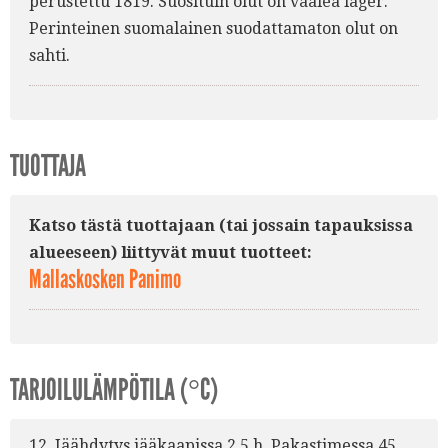
perustettu 1819. Suosituin olut on vaalea lager.
Perinteinen suomalainen suodattamaton olut on
sahti.
TUOTTAJA
Katso tästä tuottajaan (tai jossain tapauksissa
alueeseen) liittyvät muut tuotteet:
Mallaskosken Panimo
TARJOILULÄMPÖTILA (°C)
12. Jäähdytys jääkaapissa 2.5 h. Pakastimessa 45