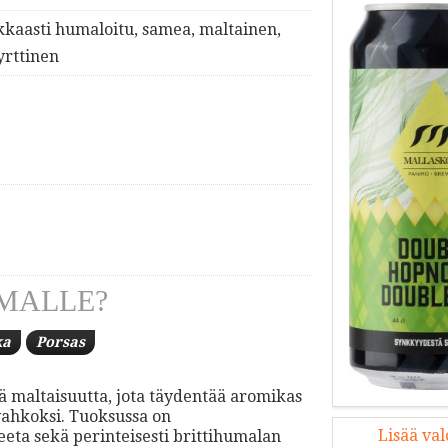
kkaasti humaloitu, samea, maltainen,
yrttinen
MALLE?
ka
Porsas
ää maltaisuutta, jota täydentää aromikas
vahkoksi. Tuoksussa on
Lisää va
eeta sekä perinteisesti brittihumalan