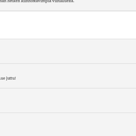
ämän hetken kiinnostavimpia viinialueita.
ue juttu!