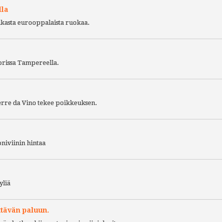
lla
ukasta eurooppalaista ruokaa.
torissa Tampereella.
Terre da Vino tekee poikkeuksen.
niviinin hintaa
yliä
ttävän paluun.