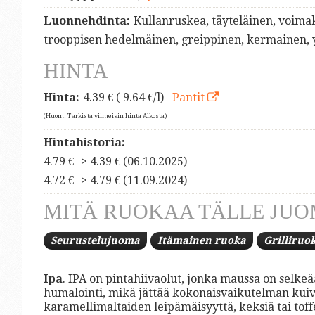
Luonnehdinta:
Kullanruskea, täyteläinen, voima
trooppisen hedelmäinen, greippinen, kermainen, 
HINTA
Hinta:
4.39
€ ( 9.64 €/l)
Pantit
(Huom! Tarkista viimeisin hinta Alkosta)
Hintahistoria:
4.79 € -> 4.39 € (06.10.2025)
4.72 € -> 4.79 € (11.09.2024)
MITÄ RUOKAA TÄLLE JUO
Seurustelujuoma
Itämainen ruoka
Grilliruo
Ipa
. IPA on pintahiivaolut, jonka maussa on selke
humalointi, mikä jättää kokonaisvaikutelman kui
karamellimaltaiden leipämäisyyttä, keksiä tai toff