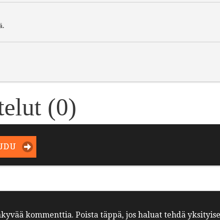
ä.
elut (
0
)
UDU
äkyvää kommenttia. Poista täppä, jos haluat tehdä yksityis