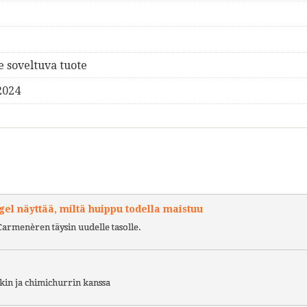
e soveltuva tuote
2024
l näyttää, miltä huippu todella maistuu
Carmenèren täysin uudelle tasolle.
kin ja chimichurrin kanssa