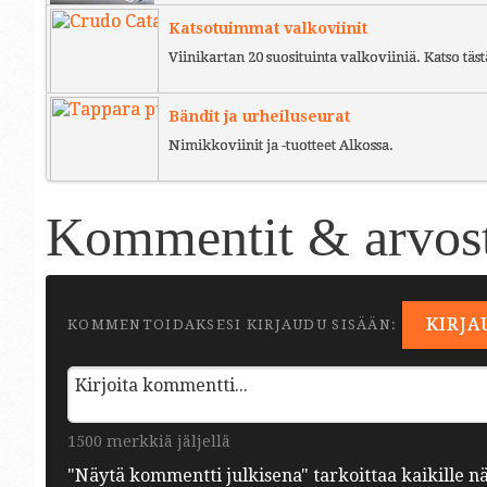
Katsotuimmat valkoviinit
Viinikartan 20 suosituinta valkoviiniä. Katso täst
Bändit ja urheiluseurat
Nimikkoviinit ja -tuotteet Alkossa.
Kommentit & arvost
KIRJA
KOMMENTOIDAKSESI KIRJAUDU SISÄÄN:
1500 merkkiä jäljellä
"Näytä kommentti julkisena" tarkoittaa kaikille n