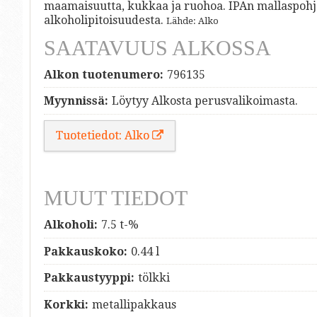
maamaisuutta, kukkaa ja ruohoa. IPAn mallaspohja 
alkoholipitoisuudesta.
Lähde: Alko
SAATAVUUS ALKOSSA
Alkon tuotenumero:
796135
Myynnissä:
Löytyy Alkosta perusvalikoimasta.
Tuotetiedot: Alko
MUUT TIEDOT
Alkoholi:
7.5 t-%
Pakkauskoko:
0.44 l
Pakkaustyyppi:
tölkki
Korkki:
metallipakkaus