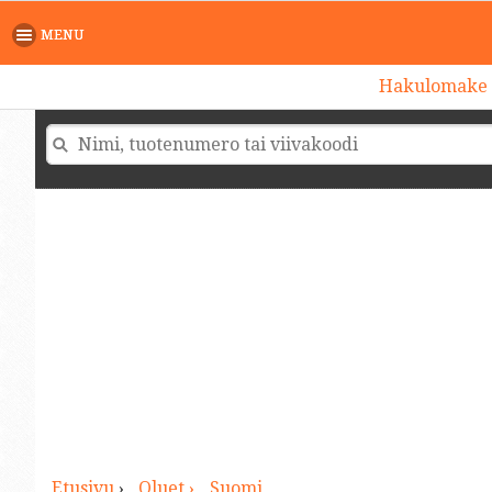
>
MENU
Hakulomake
Etusivu
›
Oluet ›
Suomi