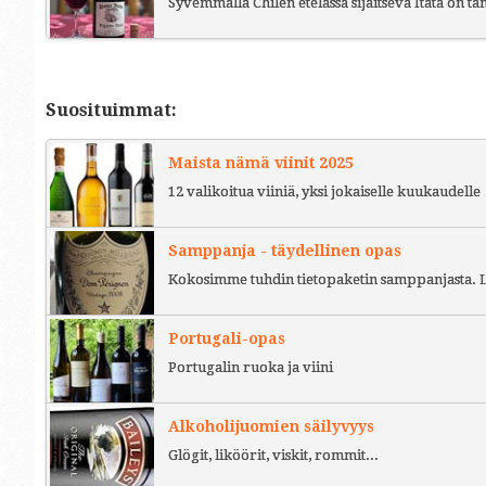
Syvemmällä Chilen etelässä sijaitseva Itata on t
Suosituimmat:
Maista nämä viinit 2025
12 valikoitua viiniä, yksi jokaiselle kuukaudelle
Samppanja - täydellinen opas
Kokosimme tuhdin tietopaketin samppanjasta. L
Portugali-opas
Portugalin ruoka ja viini
Alkoholijuomien säilyvyys
Glögit, liköörit, viskit, rommit...