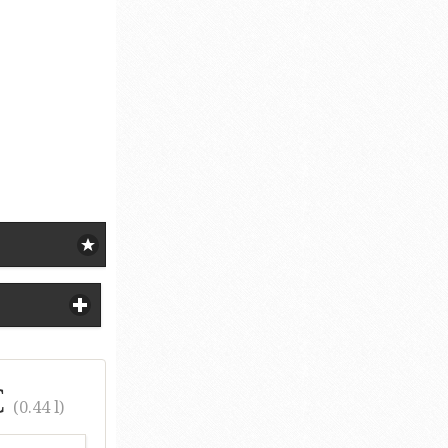
€
(0.44 l)