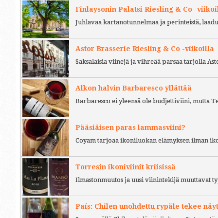
Finlaysonin Palatsi Riesling & Co -viikoi
Juhlavaa kartanotunnelmaa ja perinteistä, laad
Astor Brasserie Riesling & Co -viikoilla
Saksalaisia viinejä ja vihreää parsaa tarjolla As
Alkon halvin Barbaresco yllättää
Barbaresco ei yleensä ole budjettiviini, mutta 
Pääsiäisen paras lammasviini?
Coyam tarjoaa ikoniluokan elämyksen ilman iko
Torresin ikoniviinit kriisissä
Ilmastonmuutos ja uusi viinintekijä muuttavat ty
País: Chilen unohdettu rypäle tekee näy