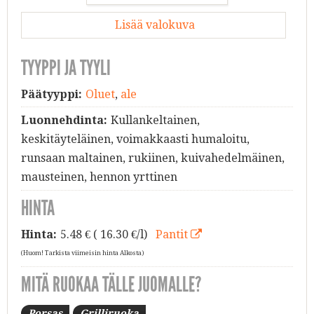
Lisää valokuva
TYYPPI JA TYYLI
Päätyyppi:
Oluet
,
ale
Luonnehdinta:
Kullankeltainen,
keskitäyteläinen, voimakkaasti humaloitu,
runsaan maltainen, rukiinen, kuivahedelmäinen,
mausteinen, hennon yrttinen
HINTA
Hinta:
5.48
€ ( 16.30 €/l)
Pantit
(Huom! Tarkista viimeisin hinta Alkosta)
MITÄ RUOKAA TÄLLE JUOMALLE?
Porsas
Grilliruoka