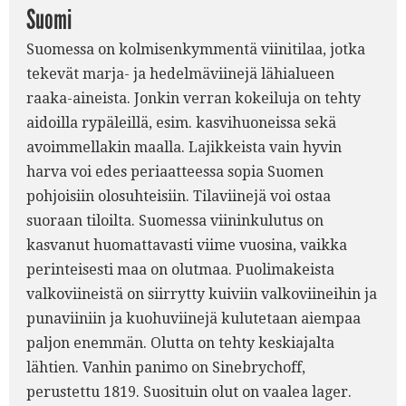
Suomi
Suomessa on kolmisenkymmentä viinitilaa, jotka
tekevät marja- ja hedelmäviinejä lähialueen
raaka-aineista. Jonkin verran kokeiluja on tehty
aidoilla rypäleillä, esim. kasvihuoneissa sekä
avoimmellakin maalla. Lajikkeista vain hyvin
harva voi edes periaatteessa sopia Suomen
pohjoisiin olosuhteisiin. Tilaviinejä voi ostaa
suoraan tiloilta. Suomessa viininkulutus on
kasvanut huomattavasti viime vuosina, vaikka
perinteisesti maa on olutmaa. Puolimakeista
valkoviineistä on siirrytty kuiviin valkoviineihin ja
punaviiniin ja kuohuviinejä kulutetaan aiempaa
paljon enemmän. Olutta on tehty keskiajalta
lähtien. Vanhin panimo on Sinebrychoff,
perustettu 1819. Suosituin olut on vaalea lager.