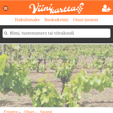
>
Hakulomake
Ruoka&viini
Omat juomat
Etusivu
›
Oluet ›
Suomi