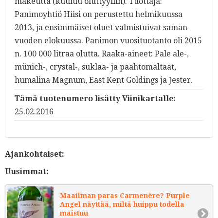
makeutta (kuuluu oluttyyliin). Tuottaja:
Panimoyhtiö Hiisi on perustettu helmikuussa
2013, ja ensimmäiset oluet valmistuivat saman
vuoden elokuussa. Panimon vuosituotanto oli 2015
n. 100 000 litraa olutta. Raaka-aineet: Pale ale-,
münich-, crystal-, suklaa- ja paahtomaltaat,
humalina Magnum, East Kent Goldings ja Jester.
Tämä tuotenumero lisätty Viinikartalle:
25.02.2016
Ajankohtaiset:
Uusimmat:
Maailman paras Carmenère? Purple
Angel näyttää, miltä huippu todella
maistuu