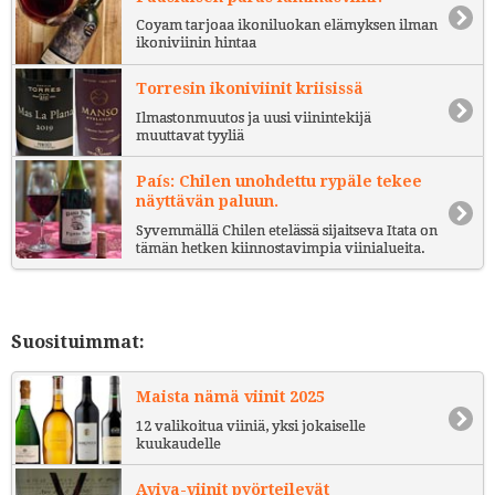
Coyam tarjoaa ikoniluokan elämyksen ilman
ikoniviinin hintaa
Torresin ikoniviinit kriisissä
Ilmastonmuutos ja uusi viinintekijä
muuttavat tyyliä
País: Chilen unohdettu rypäle tekee
näyttävän paluun.
Syvemmällä Chilen etelässä sijaitseva Itata on
tämän hetken kiinnostavimpia viinialueita.
Suosituimmat:
Maista nämä viinit 2025
12 valikoitua viiniä, yksi jokaiselle
kuukaudelle
Aviva-viinit pyörteilevät