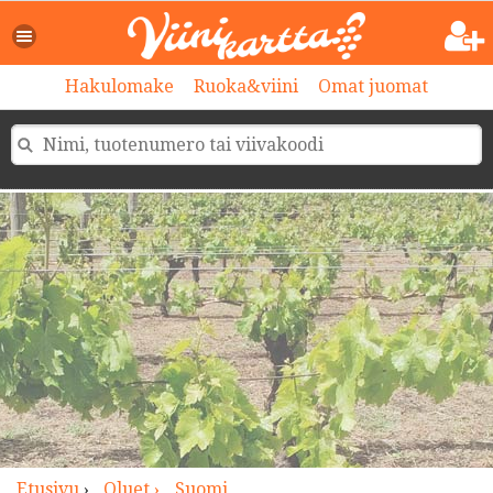
>
Hakulomake
Ruoka&viini
Omat juomat
Etusivu
›
Oluet ›
Suomi