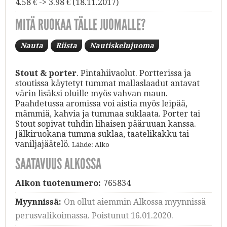
4.58 € -> 3.98 € (18.11.2017)
MITÄ RUOKAA TÄLLE JUOMALLE?
Nauta
Riista
Nautiskelujuoma
Stout & porter
. Pintahiivaolut. Portterissa ja
stoutissa käytetyt tummat mallaslaadut antavat
värin lisäksi oluille myös vahvan maun.
Paahdetussa aromissa voi aistia myös leipää,
mämmiä, kahvia ja tummaa suklaata. Porter tai
Stout sopivat tuhdin lihaisen pääruuan kanssa.
Jälkiruokana tumma suklaa, taatelikakku tai
vaniljajäätelö.
Lähde: Alko
SAATAVUUS ALKOSSA
Alkon tuotenumero:
765834
Myynnissä:
On ollut aiemmin Alkossa myynnissä
perusvalikoimassa. Poistunut 16.01.2020.