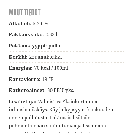
MUUT TIEDOT
Alkoholi:
5.3 t-%
Pakkauskoko:
0.33 l
Pakkaustyyppi:
pullo
Korkki:
kruunukorkki
Energiaa:
70 kcal / 100ml
Kantavierre:
19 °P
Katkeroaineet:
30 EBU-yks.
Lisätietoja:
Valmistus: Yksinkertainen
infuusiomäskäys. Käy ja kypsyy n. kuukauden
ennen pullotusta. Laktoosia lisätään
pehmentämään suutuntumaa ja lisäämään