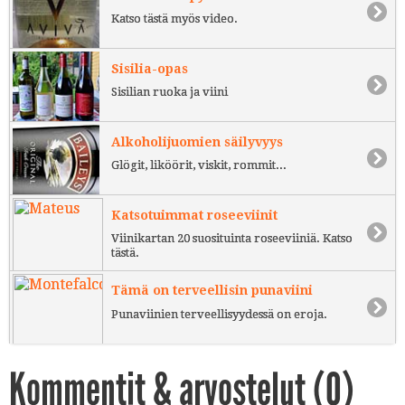
Katso tästä myös video.
Sisilia-opas
Sisilian ruoka ja viini
Alkoholijuomien säilyvyys
Glögit, liköörit, viskit, rommit...
Katsotuimmat roseeviinit
Viinikartan 20 suosituinta roseeviiniä. Katso
tästä.
Tämä on terveellisin punaviini
Punaviinien terveellisyydessä on eroja.
Kommentit & arvostelut (
0
)