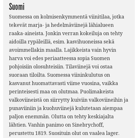
Suomi
Suomessa on kolmisenkymmentä viinitilaa, jotka
tekevät marja- ja hedelmäviinejä lähialueen
raaka-aineista. Jonkin verran kokeiluja on tehty
aidoilla rypäleillä, esim. kasvihuoneissa sekä
avoimmellakin maalla. Lajikkeista vain hyvin
harva voi edes periaatteessa sopia Suomen
pohjoisiin olosuhteisiin. Tilaviinejä voi ostaa
suoraan tiloilta. Suomessa viininkulutus on
kasvanut huomattavasti viime vuosina, vaikka
perinteisesti maa on olutmaa. Puolimakeista
valkoviineistä on siirrytty kuiviin valkoviineihin ja
punaviiniin ja kuohuviinejä kulutetaan aiempaa
paljon enemmän. Olutta on tehty keskiajalta
lähtien. Vanhin panimo on Sinebrychoff,
perustettu 1819. Suosituin olut on vaalea lager.