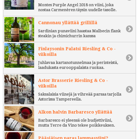
Montes Purple Angel 2018 on viini, joka
nostaa Carmenèren täysin uudelle tasolle.
Cannonau yllättää grillillä
Sardinian punaviini haastaa Malbecin flank
steakin ja chimichurrin kanssa
Finlaysonin Palatsi Riesling & Co -
viikoilla
Juhlavaa kartanotunnelmaa ja perinteistä,
laadukasta eurooppalaista ruokaa.
Astor Brasserie Riesling & Co -
viikoilla
Saksalaisia viinejä ja vihreää parsaa tarjolla
Astorissa Tampereella.
Alkon halvin Barbaresco yllättää
Barbaresco ei yleensä ole budjettiviini,
mutta Terre da Vino tekee poikkeuksen.
Pääsiäisen paras lammasviini?