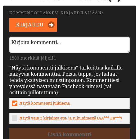
KOMMENTOIDAKSESI KIRJAUDU SISÄÄN:
KIRJAUDU
1500 merkkiä jäljellä
"Näytä kommentti julkisena" tarkoittaa kaikille
näkyvää kommenttia. Poista täppä, jos haluat
tehdä yksityisen muistiinpanon. Kommenttiesi
yhteydessä näytetään Facebook-nimesi (tai
osittain piilotettuna).
Näytä kommentti julkisena
Näytä vain 2 kirjainta etu- ja sukunimestä (AA*** BB***)
Lisää kommentti