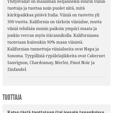
Yhdysvallat on maailman neljänneksi suurin viinin
tuottaja ja tuottaa noin puolet siitä, mitä
kärkipaikkaa pitävä Italia. Viiniä on tuotettu yli
300 vuotta. Kalifornia on tärkein viinialue, mutta
viiniä tehdään monin paikoin ympäri maata ja
jonkin verran myös itärannikolla. Kaliforniassa
tuotetaan kuitenkin 90% maan viinistä.
Kalifornian tunnettuja viinialueita ovat Napa ja
Sonoma. Tyypillisiä rypälelajikkeita ovat Cabernet
Sauvignon, Chardonnay, Merlot, Pinot Noir ja
Zinfandel.
TUOTTAJA
Katso tästä tuottajaan (tai jossain tapauksissa