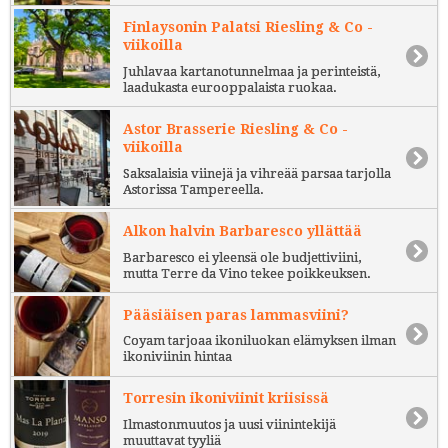
Finlaysonin Palatsi Riesling & Co -
viikoilla
Juhlavaa kartanotunnelmaa ja perinteistä,
laadukasta eurooppalaista ruokaa.
Astor Brasserie Riesling & Co -
viikoilla
Saksalaisia viinejä ja vihreää parsaa tarjolla
Astorissa Tampereella.
Alkon halvin Barbaresco yllättää
Barbaresco ei yleensä ole budjettiviini,
mutta Terre da Vino tekee poikkeuksen.
Pääsiäisen paras lammasviini?
Coyam tarjoaa ikoniluokan elämyksen ilman
ikoniviinin hintaa
Torresin ikoniviinit kriisissä
Ilmastonmuutos ja uusi viinintekijä
muuttavat tyyliä