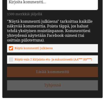
1500 merkkiä jäljellä
"Näytä kommentti julkisena" tarkoittaa kaikille
näkyvää kommenttia. Poista täppä, jos haluat
tehdä yksityisen muistiinpanon. Kommenttiesi
yhteydessä näytetään Facebook-nimesi (tai
osittain piilotettuna).
Näytä kommentti julkisena
Näytä vain 2 kirjainta etu- ja sukunimestä (AA*** BB***)
Lisää kommentti
Tyhjennä