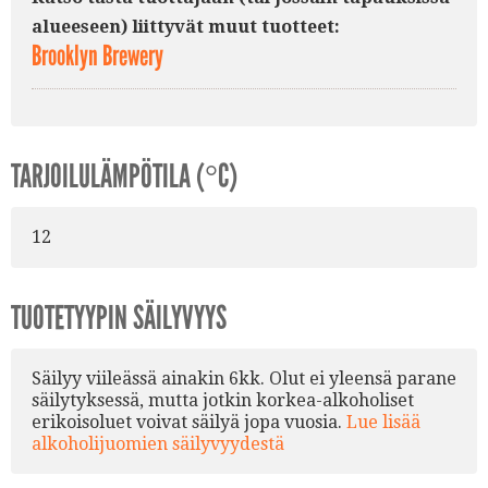
alueeseen) liittyvät muut tuotteet:
Brooklyn Brewery
TARJOILULÄMPÖTILA (°C)
12
TUOTETYYPIN SÄILYVYYS
Säilyy viileässä ainakin 6kk. Olut ei yleensä parane
säilytyksessä, mutta jotkin korkea-alkoholiset
erikoisoluet voivat säilyä jopa vuosia.
Lue lisää
alkoholijuomien säilyvyydestä