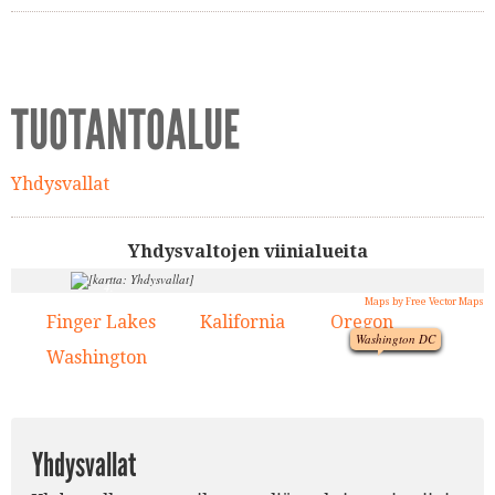
TUOTANTOALUE
Yhdysvallat
Yhdysvaltojen viinialueita
4.
Maps by Free Vector Maps
1.
3.
Finger Lakes
Kalifornia
Oregon
1.
2.
3.
Washington DC
Washington
4.
2.
Yhdysvallat