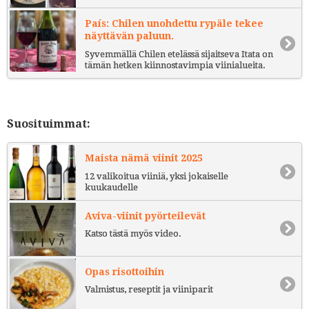
País: Chilen unohdettu rypäle tekee
näyttävän paluun.
Syvemmällä Chilen etelässä sijaitseva Itata on
tämän hetken kiinnostavimpia viinialueita.
Suosituimmat:
Maista nämä viinit 2025
12 valikoitua viiniä, yksi jokaiselle
kuukaudelle
Aviva-viinit pyörteilevät
Katso tästä myös video.
Opas risottoihin
Valmistus, reseptit ja viiniparit