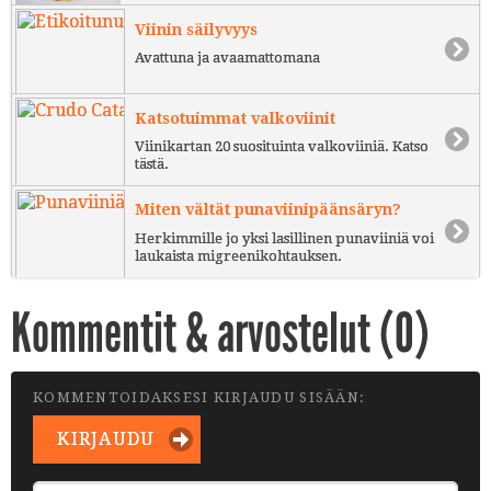
Viinin säilyvyys
Avattuna ja avaamattomana
Katsotuimmat valkoviinit
Viinikartan 20 suosituinta valkoviiniä. Katso
tästä.
Miten vältät punaviinipäänsäryn?
Herkimmille jo yksi lasillinen punaviiniä voi
laukaista migreenikohtauksen.
Kommentit & arvostelut (
0
)
KOMMENTOIDAKSESI KIRJAUDU SISÄÄN:
KIRJAUDU