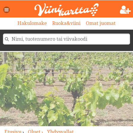
>
Hakulomake
Ruoka&viini
Omat juomat
Etusivu
›
Oluet ›
Yhdysvallat