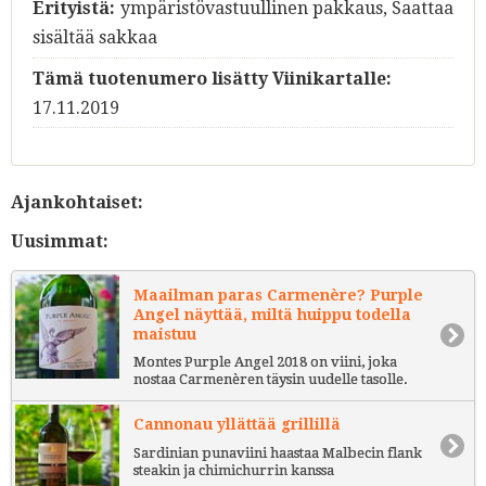
Erityistä:
ympäristövastuullinen pakkaus, Saattaa
sisältää sakkaa
Tämä tuotenumero lisätty Viinikartalle:
17.11.2019
Ajankohtaiset:
Uusimmat:
Maailman paras Carmenère? Purple
Angel näyttää, miltä huippu todella
maistuu
Montes Purple Angel 2018 on viini, joka
nostaa Carmenèren täysin uudelle tasolle.
Cannonau yllättää grillillä
Sardinian punaviini haastaa Malbecin flank
steakin ja chimichurrin kanssa