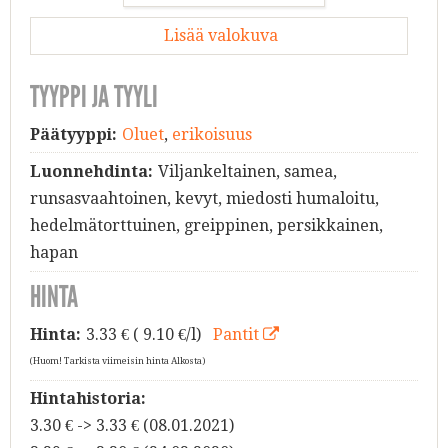
Lisää valokuva
TYYPPI JA TYYLI
Päätyyppi:
Oluet
,
erikoisuus
Luonnehdinta:
Viljankeltainen, samea,
runsasvaahtoinen, kevyt, miedosti humaloitu,
hedelmätorttuinen, greippinen, persikkainen,
hapan
HINTA
Hinta:
3.33
€ ( 9.10 €/l)
Pantit
(Huom! Tarkista viimeisin hinta Alkosta)
Hintahistoria:
3.30 € -> 3.33 € (08.01.2021)