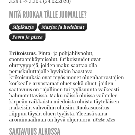
3.29 € -> 3.30 € (24.02.2020)
MITÄ RUOKAA TÄLLE JUOMALLE?
Siipikarja
Marjat ja hedelmät
Pasta ja pizza
Erikoisuus
. Pinta- ja pohjahiivaolut,
spontaanikäymisolut. Erikoisuudet ovat
oluttyyppejä, joiden maku saattaa olla
peruskuluttajalle hyvinkin haastava.
Erikoisuuksia ovat myös monet oluenharrastajien
korkealle arvostamat oluet sekä oluet, joiden
saatavuus on rajallinen tai tyylisuunta vaikeasti
hahmotettavissa. Maku näissä oluissa vaihtelee
kirpeän raikkaista miedoista oluista täyteläisen
makeisiin vahvoihin oluisiin. Ruokasuositus
riippuu täysin oluen tyylistä. Yleensä sama
aromimaailman on hyvä ohjenuora.
Lähde: Alko
SAATAVUUS ALKOSSA