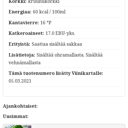
Korkki:
kruunukorkki
Energiaa:
60 kcal / 100ml
Kantavierre:
16 °P
Katkeroaineet:
17.0 EBU-yks.
Erityistä:
Saattaa sisältää sakkaa
Lisätietoja:
Sisältää ohramallasta. Sisältää
vehnämallasta
Tämä tuotenumero lisätty Viinikartalle:
05.03.2021
Ajankohtaiset:
Uusimmat: