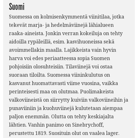
Suomi
Suomessa on kolmisenkymmentä viinitilaa, jotka
tekevät marja- ja hedelmäviinejä lähialueen
raaka-aineista. Jonkin verran kokeiluja on tehty
aidoilla rypäleillä, esim. kasvihuoneissa sekä
avoimmellakin maalla. Lajikkeista vain hyvin
harva voi edes periaatteessa sopia Suomen
pohjoisiin olosuhteisiin. Tilaviinejä voi ostaa
suoraan tiloilta. Suomessa viininkulutus on
kasvanut huomattavasti viime vuosina, vaikka
perinteisesti maa on olutmaa. Puolimakeista
valkoviineistä on siirrytty kuiviin valkoviineihin ja
punaviiniin ja kuohuviinejä kulutetaan aiempaa
paljon enemmän. Olutta on tehty keskiajalta
lähtien. Vanhin panimo on Sinebrychoff,
perustettu 1819. Suosituin olut on vaalea lager.