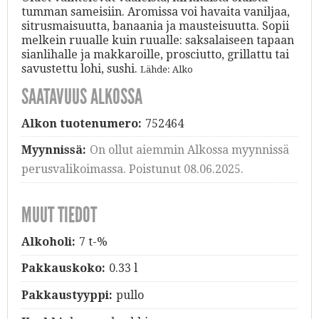
tumman sameisiin. Aromissa voi havaita vaniljaa,
sitrusmaisuutta, banaania ja mausteisuutta. Sopii
melkein ruualle kuin ruualle: saksalaiseen tapaan
sianlihalle ja makkaroille, prosciutto, grillattu tai
savustettu lohi, sushi.
Lähde: Alko
SAATAVUUS ALKOSSA
Alkon tuotenumero:
752464
Myynnissä:
On ollut aiemmin Alkossa myynnissä
perusvalikoimassa. Poistunut 08.06.2025.
MUUT TIEDOT
Alkoholi:
7 t-%
Pakkauskoko:
0.33 l
Pakkaustyyppi:
pullo