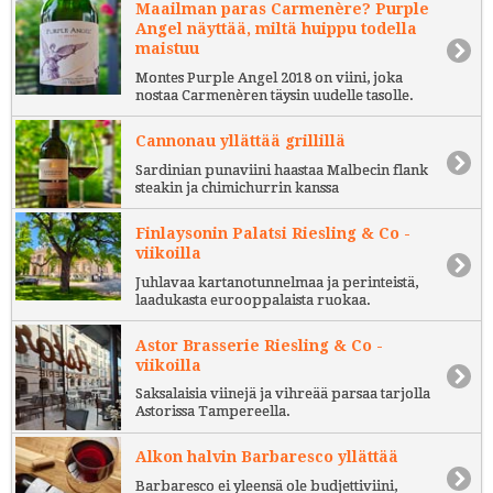
Maailman paras Carmenère? Purple
Angel näyttää, miltä huippu todella
maistuu
Montes Purple Angel 2018 on viini, joka
nostaa Carmenèren täysin uudelle tasolle.
Cannonau yllättää grillillä
Sardinian punaviini haastaa Malbecin flank
steakin ja chimichurrin kanssa
Finlaysonin Palatsi Riesling & Co -
viikoilla
Juhlavaa kartanotunnelmaa ja perinteistä,
laadukasta eurooppalaista ruokaa.
Astor Brasserie Riesling & Co -
viikoilla
Saksalaisia viinejä ja vihreää parsaa tarjolla
Astorissa Tampereella.
Alkon halvin Barbaresco yllättää
Barbaresco ei yleensä ole budjettiviini,