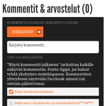
Kommentit & arvostelut (
0
)
KOMMENTOIDAKSESI KIRJAUDU SISÄÄN:
KIRJAUDU
1500 merkkiä jäljellä
"Näytä kommentti julkisena" tarkoittaa kaikille
näkyvää kommenttia. Poista täppä, jos haluat
tehdä yksityisen muistiinpanon. Kommenttiesi
yhteydessä näytetään Facebook-nimesi (tai
osittain piilotettuna).
Näytä kommentti julkisena
Näytä vain 2 kirjainta etu- ja sukunimestä (AA*** BB***)