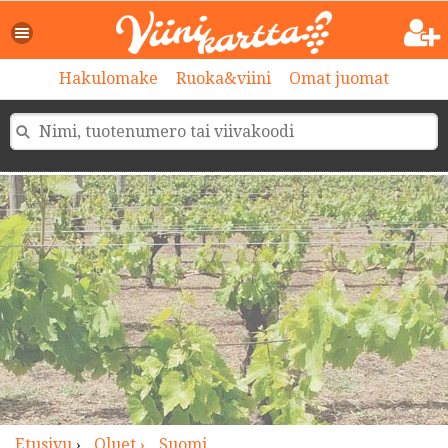
>
Hakulomake
Ruoka&viini
Omat juomat
Etusivu
›
Oluet ›
Suomi