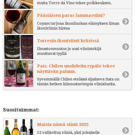
mutta Terre da Vino tekee poikkeuksen.
Pääsiäisen paras lammasviini?
Coyam tarjoaa ikoniluokan elämyksen ilman
ikoniviinin hintaa
Torresin ikoniviinit kriisissä
Ilmastonmuutos ja uusi viinintekijä
muuttavat tyyliä
País: Chilen unohdettu rypäle tekee
näyttävän paluun.
Syvemmällä Chilen etelässä sijaitseva Itata on
tämän hetken kiinnostavimpia viinialueita.
Suosituimmat:
Maista nämä viinit 2025
12 valikoitua viiniä, yksi jokaiselle