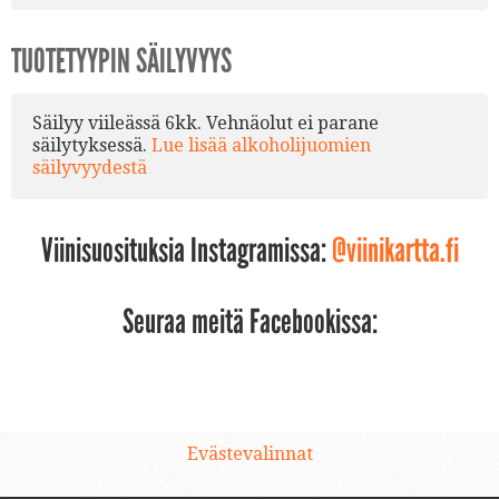
TUOTETYYPIN SÄILYVYYS
Säilyy viileässä 6kk. Vehnäolut ei parane
säilytyksessä.
Lue lisää alkoholijuomien
säilyvyydestä
Viinisuosituksia Instagramissa:
@viinikartta.fi
Seuraa meitä Facebookissa:
Evästevalinnat